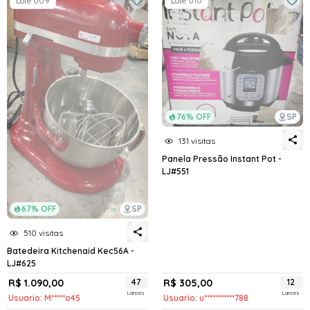
Lote 009
Lote 010
76% OFF
SP
131 visitas
Panela Pressão Instant Pot -
LJ#551
67% OFF
SP
510 visitas
Batedeira Kitchenaid Kec56A -
LJ#625
R$ 1.090,00
47
R$ 305,00
12
Lances
Lances
Usuario: M*****o45
Usuario: u***********788