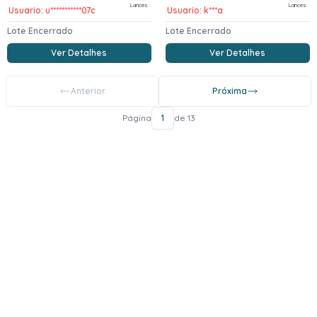
Lances
Lances
Usuario: u***********07c
Usuario: k***a
Lote Encerrado
Lote Encerrado
Ver Detalhes
Ver Detalhes
Anterior
Próxima
Página
1
de 13