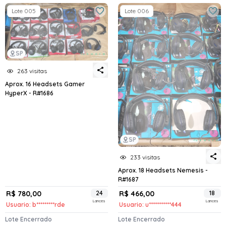
Lote 005
Lote 006
SP
263 visitas
Aprox. 16 Headsets Gamer
HyperX - R#1686
SP
233 visitas
Aprox. 18 Headsets Nemesis -
R#1687
R$ 780,00
24
R$ 466,00
18
Lances
Lances
Usuario: b*********rde
Usuario: u***********444
Lote Encerrado
Lote Encerrado