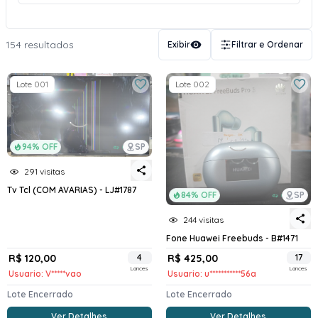
154 resultados
Exibir
Filtrar e Ordenar
Lote 001
Lote 002
94% OFF
SP
291 visitas
Tv Tcl (COM AVARIAS) - LJ#1787
84% OFF
SP
244 visitas
Fone Huawei Freebuds - B#1471
R$ 120,00
4
R$ 425,00
17
Lances
Lances
Usuario: V*****vao
Usuario: u***********56a
Lote Encerrado
Lote Encerrado
Ver Detalhes
Ver Detalhes