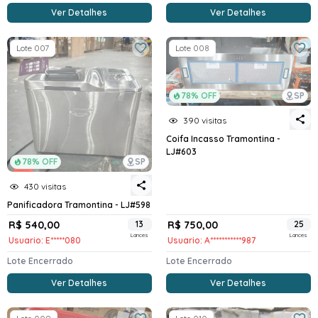
Ver Detalhes
Ver Detalhes
Lote 007
Lote 008
78% OFF
SP
390 visitas
Coifa Incasso Tramontina -
LJ#603
78% OFF
SP
430 visitas
Panificadora Tramontina - LJ#598
R$ 540,00
13
R$ 750,00
25
Lances
Lances
Usuario: E*****080
Usuario: A***********987
Lote Encerrado
Lote Encerrado
Ver Detalhes
Ver Detalhes