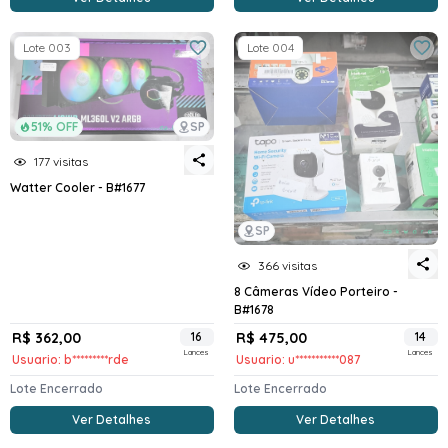
Lote 003
Lote 004
51% OFF
SP
177 visitas
Watter Cooler - B#1677
SP
366 visitas
8 Câmeras Vídeo Porteiro -
B#1678
R$ 362,00
16
R$ 475,00
14
Lances
Lances
Usuario: b*********rde
Usuario: u***********087
Lote Encerrado
Lote Encerrado
Ver Detalhes
Ver Detalhes