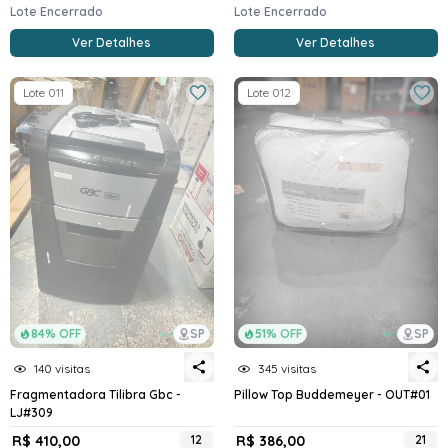
Lote Encerrado
Lote Encerrado
Ver Detalhes
Ver Detalhes
Lote 011
Lote 012
84% OFF
SP
51% OFF
SP
140 visitas
345 visitas
Fragmentadora Tilibra Gbc -
Pillow Top Buddemeyer - OUT#01
LJ#309
R$ 410,00
12
R$ 386,00
21