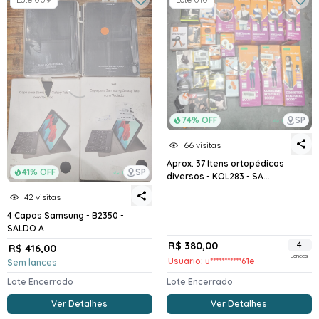
74% OFF
SP
66 visitas
Aprox. 37 Itens ortopédicos
41% OFF
SP
diversos - KOL283 - SA...
42 visitas
4 Capas Samsung - B2350 -
SALDO A
R$ 380,00
4
R$ 416,00
Lances
Usuario: u***********61e
Sem lances
Lote Encerrado
Lote Encerrado
Ver Detalhes
Ver Detalhes