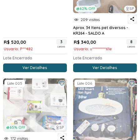
62% OFF
SP
209 visitas
Aprox. 34 Itens pet diversos -
KR264 - SALDO A
R$ 520,00
3
R$ 340,00
8
Lances
Lances
Usuario: P***482
Usuario: u***********61e
Lote Encerrado
Lote Encerrado
Ver Detalhes
Ver Detalhes
Lote 005
Lote 006
65% OFF
SP
172 visitas