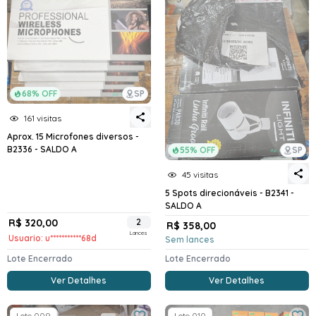
68% OFF
SP
161 visitas
Aprox. 15 Microfones diversos -
B2336 - SALDO A
55% OFF
SP
45 visitas
5 Spots direcionáveis - B2341 -
SALDO A
R$ 320,00
2
R$ 358,00
Lances
Usuario: u***********68d
Sem lances
Lote Encerrado
Lote Encerrado
Ver Detalhes
Ver Detalhes
Lote 009
Lote 010