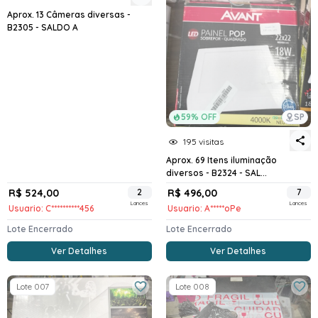
Aprox. 13 Câmeras diversas -
B2305 - SALDO A
59% OFF
SP
195 visitas
Aprox. 69 Itens iluminação
diversos - B2324 - SAL...
R$ 524,00
2
R$ 496,00
7
Lances
Lances
Usuario: C**********456
Usuario: A*****oPe
Lote Encerrado
Lote Encerrado
Ver Detalhes
Ver Detalhes
Lote 007
Lote 008