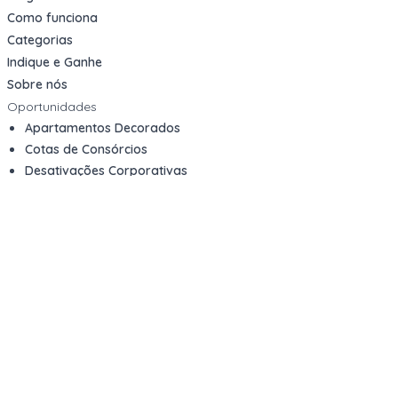
Como funciona
Categorias
Indique e Ganhe
Sobre nós
Oportunidades
Apartamentos Decorados
Cotas de Consórcios
Desativações Corporativas
Leilões Judiciais
Logística Reversa
Mega Lotes
Queima de Estoque
Veículos
Fale com a gente
Contato