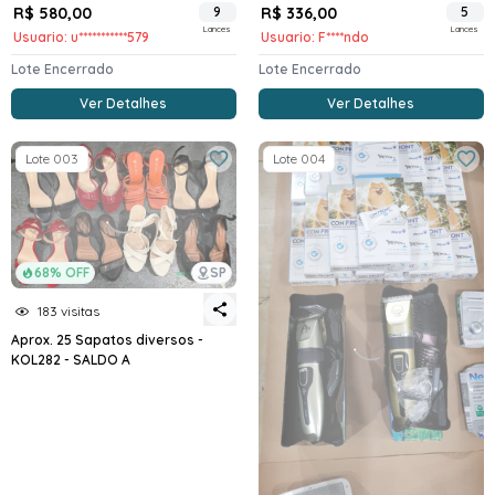
R$ 580,00
9
R$ 336,00
5
Lances
Lances
Usuario: u***********579
Usuario: F****ndo
Lote Encerrado
Lote Encerrado
Ver Detalhes
Ver Detalhes
Lote 003
Lote 004
68% OFF
SP
183 visitas
Aprox. 25 Sapatos diversos -
KOL282 - SALDO A