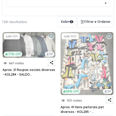
128 resultados
Exibir
Filtrar e Ordenar
Lote 001
Lote 002
77% OFF
SP
667 visitas
Aprox. 21 Roupas sociais diversas
- KOL284 - SALDO...
58% OFF
SP
100 visitas
Aprox. 41 Itens peitorais pet
diversos - KOL285 - ...