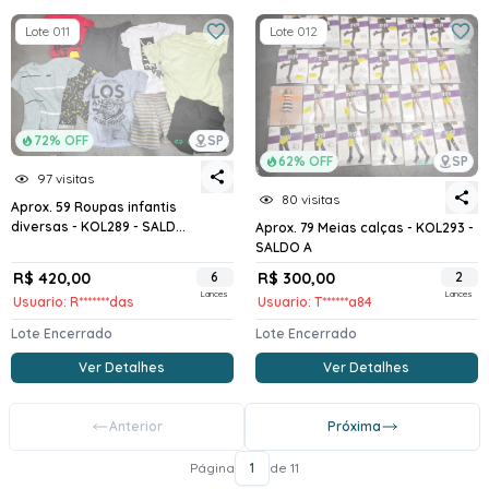
Lote 011
Lote 012
72% OFF
SP
62% OFF
SP
97 visitas
80 visitas
Aprox. 59 Roupas infantis
diversas - KOL289 - SALD...
Aprox. 79 Meias calças - KOL293 -
SALDO A
R$ 420,00
6
R$ 300,00
2
Lances
Lances
Usuario: R*******das
Usuario: T******a84
Lote Encerrado
Lote Encerrado
Ver Detalhes
Ver Detalhes
Anterior
Próxima
Página
1
de 11