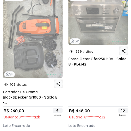
SP
339 visitas
Forno Oster Ofor250 110V - Saldo
B - KL4342
SP
103 visitas
Cortador De Grama
Black&Decker Gr1000 - Saldo B
-...
R$ 260,00
4
R$ 448,00
10
Lances
Lances
Usuario: u***********a2b
Usuario: u***********c32
Lote Encerrado
Lote Encerrado