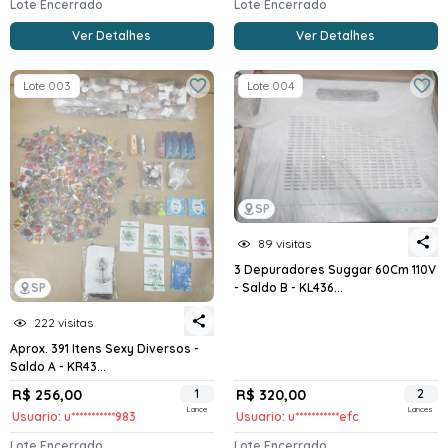
Lote Encerrado
Lote Encerrado
Ver Detalhes
Ver Detalhes
Lote 003
Lote 004
SP
89 visitas
3 Depuradores Suggar 60Cm 110V
- Saldo B - KL436...
SP
222 visitas
Aprox. 391 Itens Sexy Diversos -
Saldo A - KR43...
R$ 256,00
1
R$ 320,00
2
Lance
Lances
Usuario: u***********983
Usuario: u***********efc
Lote Encerrado
Lote Encerrado