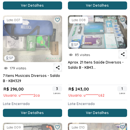
Ver Detalhes
Ver Detalhes
Lote 007
Lote 008
SP
85 visitas
SP
Aprox. 21 Itens Saúde Diversos -
Saldo B - KB43...
179 visitas
7 Itens Musicais Diversos - Saldo
B - KB4329
R$ 296,00
3
R$ 243,00
1
Lances
Lance
Usuario: u***********2ca
Usuario: u***********c62
Lote Encerrado
Lote Encerrado
Ver Detalhes
Ver Detalhes
Lote 009
Lote 010