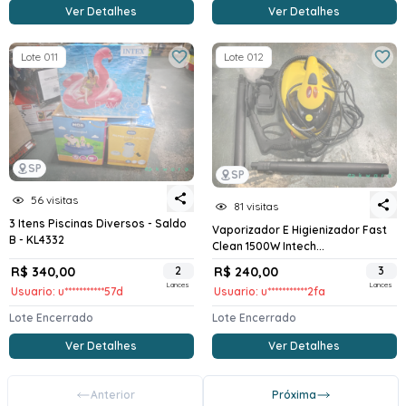
Ver Detalhes
Ver Detalhes
Lote 011
Lote 012
SP
SP
56 visitas
81 visitas
3 Itens Piscinas Diversos - Saldo
Vaporizador E Higienizador Fast
B - KL4332
Clean 1500W Intech...
R$ 340,00
2
R$ 240,00
3
Lances
Lances
Usuario: u***********57d
Usuario: u***********2fa
Lote Encerrado
Lote Encerrado
Ver Detalhes
Ver Detalhes
Anterior
Próxima