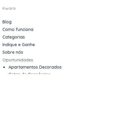
Kwara
Blog
Como funciona
Categorias
Indique e Ganhe
Sobre nós
Oportunidades
Apartamentos Decorados
Cotas de Consórcios
Desativações Corporativas
Leilões Judiciais
Logística Reversa
Mega Lotes
Queima de Estoque
Veículos