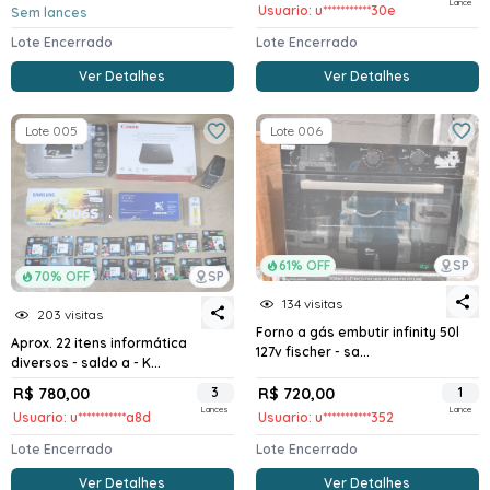
Lance
Usuario: u***********30e
Sem lances
Lote Encerrado
Lote Encerrado
Ver Detalhes
Ver Detalhes
Lote 005
Lote 006
61% OFF
SP
70% OFF
SP
134 visitas
203 visitas
Forno a gás embutir infinity 50l
Aprox. 22 itens informática
127v fischer - sa...
diversos - saldo a - K...
R$ 780,00
3
R$ 720,00
1
Lances
Lance
Usuario: u***********a8d
Usuario: u***********352
Lote Encerrado
Lote Encerrado
Ver Detalhes
Ver Detalhes