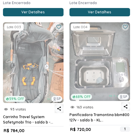
Lote Encerrado
Lote Encerrado
Ver Detalhes
Ver Detalhes
Lote 003
Lote 004
68% OFF
SP
59% OFF
SP
163 visitas
93 visitas
Panificadora Tramontina bbm800
Carrinho Travel System
127v - saldo b - KL...
Safetymobi Trio - saldo b -...
R$ 720,00
1
R$ 784,00