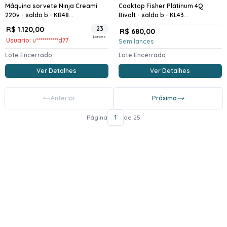
Máquina sorvete Ninja Creami
Cooktop Fisher Platinum 4Q
220v - saldo b - KB48...
Bivolt - saldo b - KL43...
R$ 1.120,00
23
R$ 680,00
Lances
Usuario: u***********d77
Sem lances
Lote Encerrado
Lote Encerrado
Ver Detalhes
Ver Detalhes
Anterior
Próxima
Página
1
de 25