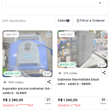
299 resultados
Exibir
Filtrar e Ordenar
Lote 001
Lote 002
40% OFF
SP
274 visitas
59% OFF
SP
Gabinete thermaltake black
300 visitas
vidro - saldo b - KB489...
Aspirador piscina sodramar rb6 -
saldo b - KL4869
R$ 2.280,00
27
R$ 1.260,00
25
Lances
Lances
Usuario: u***********5cf
Usuario: L***ALA