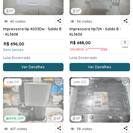
SP
SP
40 visitas
36 visitas
Impressora Hp 4003Dw - Saldo B
Impressora Hp724 - Saldo B -
- KL3608
KL3606
R$ 688,00
1
R$ 696,00
Lance
Usuario: u***********2ae
Sem lances
Lote Encerrado
Lote Encerrado
Ver Detalhes
Ver Detalhes
Lote 011
Lote 012
44% OFF
SP
SP
407 visitas
58 visitas