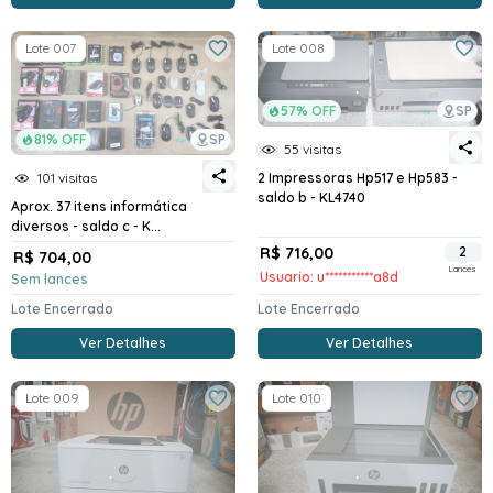
Lote 007
Lote 008
57% OFF
SP
81% OFF
SP
55 visitas
101 visitas
2 Impressoras Hp517 e Hp583 -
saldo b - KL4740
Aprox. 37 itens informática
diversos - saldo c - K...
R$ 716,00
2
R$ 704,00
Lances
Usuario: u***********a8d
Sem lances
Lote Encerrado
Lote Encerrado
Ver Detalhes
Ver Detalhes
Lote 009
Lote 010