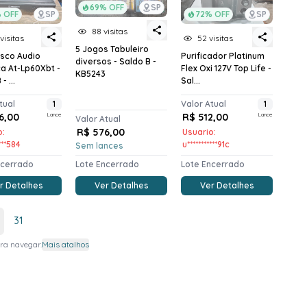
69% OFF
SP
 OFF
SP
72% OFF
SP
88 visitas
visitas
52 visitas
5 Jogos Tabuleiro
isco Audio
Purificador Platinum
diversos - Saldo B -
a At-Lp60Xbt -
Flex Oxi 127V Top Life -
KB5243
- ...
Sal...
tual
1
Valor Atual
1
6,00
Lance
R$ 512,00
Lance
Valor Atual
R$ 576,00
o:
Usuario:
****584
u***********91c
Sem lances
ncerrado
Lote Encerrado
Lote Encerrado
r Detalhes
Ver Detalhes
Ver Detalhes
31
ra navegar.
Mais atalhos