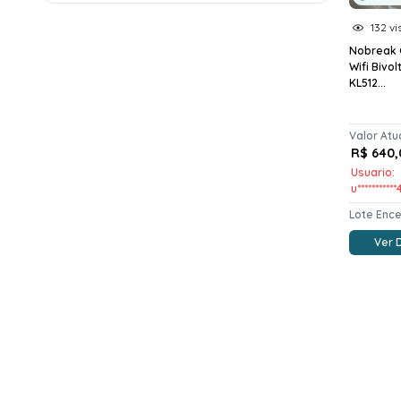
132 vi
Nobreak 
Wifi Bivol
KL512...
Valor Atu
R$ 640,
Usuario:
u**********
Lote Enc
Ver 