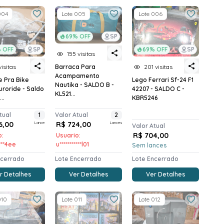
004
Lote 005
Lote 006
69% OFF
SP
 OFF
SP
69% OFF
SP
155 visitas
visitas
201 visitas
Barraca Para
Acampamento
e Pra Bike
Lego Ferrari Sf-24 F1
Nautika - SALDO B -
uroride - Saldo
42207 - SALDO C -
KL521...
..
KBR5246
tual
1
Valor Atual
2
6,00
Lance
R$ 724,00
Lances
Valor Atual
R$ 704,00
o:
Usuario:
****4ee
u***********l01
Sem lances
ncerrado
Lote Encerrado
Lote Encerrado
r Detalhes
Ver Detalhes
Ver Detalhes
010
Lote 011
Lote 012