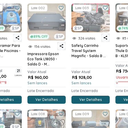
Lote 002
Lote 003
Lote 
FF
SP
SP
74%
89% OFF
SP
sitas
326 visitas
85 
ramar Para
Safety Carrinho
Suport
156 visitas
e Piscinas -
Travel System
Thule E
Impressora Epson
..
Magnific - Saldo B ...
B - KL51.
Eco Tank L18050 -
Saldo D - M...
Valor A
al
21
R$ 73
Valor Atual
Valor Atual
0,00
Lances
R$ 960,00
R$ 928,00
Usuari
R***8
u*******
Sem lances
Sem lances
errado
Lote Encerrado
Lote Encerrado
Lote E
Detalhes
Ver Detalhes
Ver Detalhes
Ve
7
Lote 008
Lote 009
Lote 
FF
SP