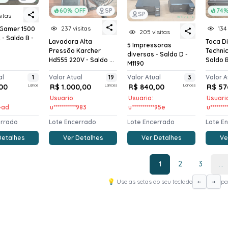
60% OFF
SP
74%
SP
sitas
237 visitas
134 
Gamer 1500
205 visitas
t - Saldo B -
Lavadora Alta
Toca D
5 Impressoras
Pressão Karcher
Technic
diversas - Saldo D -
Hd555 220V - Saldo ...
Saldo B 
M1190
al
1
Valor Atual
19
Valor Atual
3
Valor A
00
Lance
R$ 1.000,00
Lances
R$ 840,00
Lances
R$ 57
Usuario:
Usuario:
Usuari
*4ad
u***********983
u***********95e
u*******
errado
Lote Encerrado
Lote Encerrado
Lote E
Detalhes
Ver Detalhes
Ver Detalhes
Ve
1
2
3
...
💡 Use as setas do seu teclado
pa
←
→