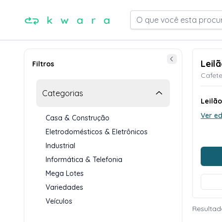
O que você esta procu
Leil
Filtros
Cafete
Categorias
Leilão
Ver ed
Casa & Construção
Eletrodomésticos & Eletrônicos
Industrial
Informática & Telefonia
Mega Lotes
Variedades
Veículos
Resultad