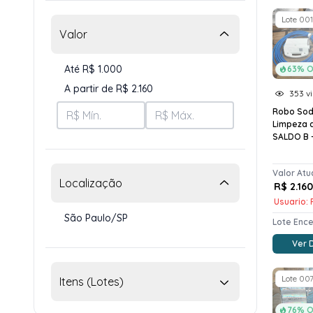
Lote 001
Valor
Até R$ 1.000
63% O
A partir de R$ 2.160
353 vi
Robo Sod
Limpeza d
SALDO B -.
Valor Atu
Localização
R$ 2.16
Usuario: 
São Paulo/SP
Lote Enc
Ver 
Lote 00
Itens (Lotes)
76% O