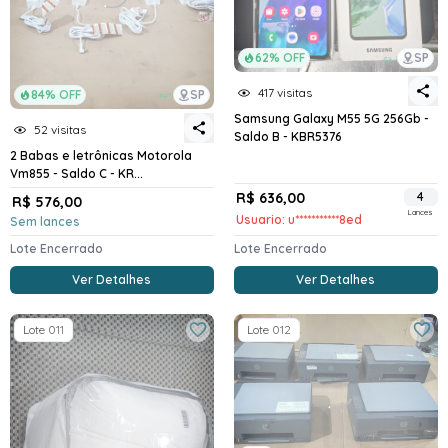
62% OFF
SP
417 visitas
84% OFF
SP
Samsung Galaxy M55 5G 256Gb -
52 visitas
Saldo B - KBR5376
2 Babas e letrônicas Motorola
Vm855 - Saldo C - KR...
R$ 636,00
4
R$ 576,00
Lances
Usuario: u***********8ed
Sem lances
Lote Encerrado
Lote Encerrado
Ver Detalhes
Ver Detalhes
Lote 011
Lote 012