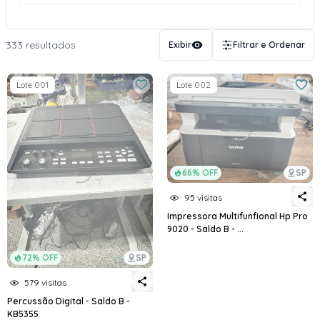
333 resultados
Exibir
Filtrar e Ordenar
Lote 001
Lote 002
66% OFF
SP
95 visitas
Impressora Multifunfional Hp Pro
9020 - Saldo B - ...
72% OFF
SP
579 visitas
Percussão Digital - Saldo B -
KB5355