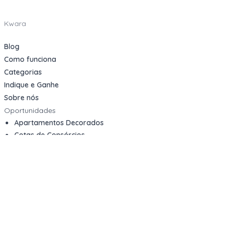
Kwara
Blog
Como funciona
Categorias
Indique e Ganhe
Sobre nós
Oportunidades
Apartamentos Decorados
Cotas de Consórcios
Desativações Corporativas
Leilões Judiciais
Logística Reversa
Mega Lotes
Queima de Estoque
Veículos