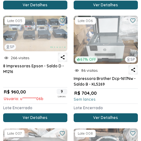
Ver Detalhes
Ver Detalhes
Lote 005
Lote 006
SP
266 visitas
67% OFF
SP
8 Impressoras Epson - Saldo D -
86 visitas
M1216
Impressora Brother Dcp-1617Nw -
Saldo B - KL5269
R$ 960,00
9
R$ 704,00
Lances
Usuario: u***********06b
Sem lances
Lote Encerrado
Lote Encerrado
Ver Detalhes
Ver Detalhes
Lote 007
Lote 008