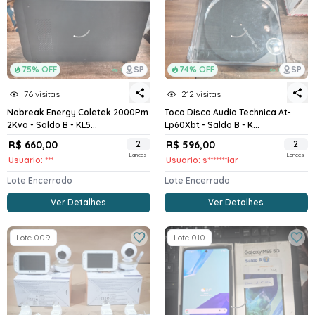
75% OFF
SP
74% OFF
SP
76 visitas
212 visitas
Nobreak Energy Coletek 2000Pm
Toca Disco Audio Technica At-
2Kva - Saldo B - KL5...
Lp60Xbt - Saldo B - K...
R$ 660,00
2
R$ 596,00
2
Lances
Lances
Usuario: ***
Usuario: s*******iar
Lote Encerrado
Lote Encerrado
Ver Detalhes
Ver Detalhes
Lote 009
Lote 010