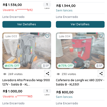
R$ 1.536,00
1
R$ 1.344,00
Lance
Usuario: u***********b92
Sem lances
Lote Encerrado
Lote Encerrado
Ver Detalhes
Ver Detalhes
Lote 003
Lote 004
63% OFF
SP
75% OFF
SP
269 visitas
230 visitas
Lavadora Alta Pressão Wap 5100
Cafeteira de Longhi ec 680 220V -
127V - Saldo B - KL...
Saldo B - KL5301
R$ 1.000,00
1
R$ 800,00
Lance
Usuario: u***********983
Sem lances
Lote Encerrado
Lote Encerrado