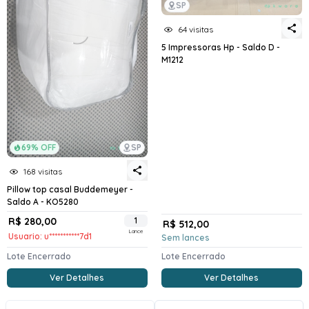
SP
64 visitas
5 Impressoras Hp - Saldo D -
M1212
69% OFF
SP
168 visitas
Pillow top casal Buddemeyer -
Saldo A - KO5280
R$ 280,00
1
R$ 512,00
Lance
Usuario: u***********7d1
Sem lances
Lote Encerrado
Lote Encerrado
Ver Detalhes
Ver Detalhes