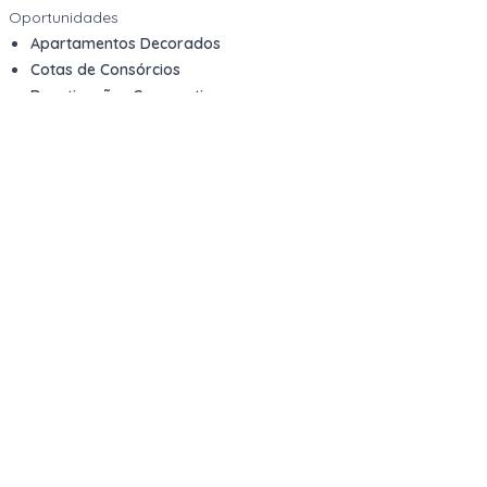
Oportunidades
Apartamentos Decorados
Cotas de Consórcios
Desativações Corporativas
Leilões Judiciais
Logística Reversa
Mega Lotes
Queima de Estoque
Veículos
Fale com a gente
Contato
Email
contato@kwara.com.br
WhatsApp
+55 (11) 5039-9339