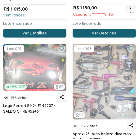
R$ 1.150,00
5
R$ 1.015,00
Lances
Usuario: u***********m83
Sem lances
Lote Encerrado
Lote Encerrado
Ver Detalhes
Ver Detalhes
Lote 007
Lote 008
49% OFF
SP
196 visitas
Lego Ferrari Sf-24 F1 42207 -
SALDO C - KBR5246
SP
182 visitas
Aprox. 25 itens beleza diversos -