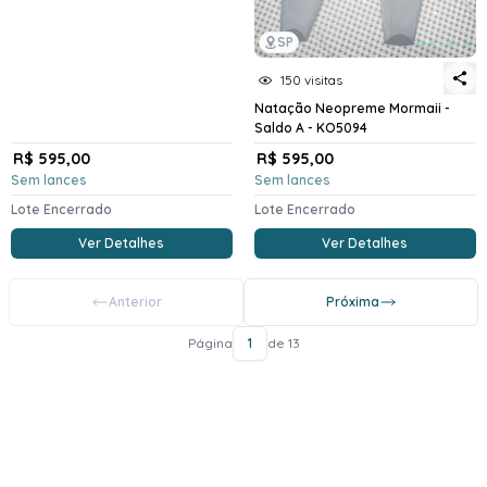
SP
150 visitas
Natação Neopreme Mormaii -
Saldo A - KO5094
R$ 595,00
R$ 595,00
Sem lances
Sem lances
Lote Encerrado
Lote Encerrado
Ver Detalhes
Ver Detalhes
Anterior
Próxima
Página
1
de 13