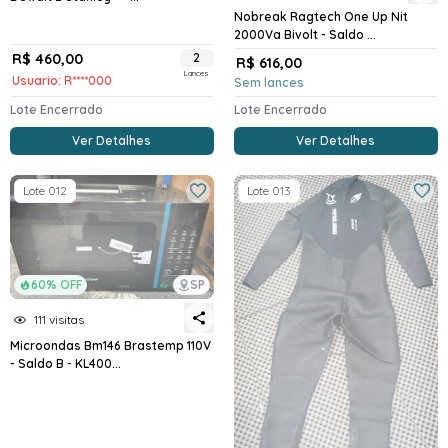
Nobreak Ragtech One Up Nit
2000Va Bivolt - Saldo ...
R$ 460,00
2
R$ 616,00
Lances
Usuario: R****000
Sem lances
Lote Encerrado
Lote Encerrado
Ver Detalhes
Ver Detalhes
Lote 012
Lote 013
60% OFF
SP
111 visitas
Microondas Bm146 Brastemp 110V
- Saldo B - KL400...