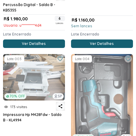
Percussão Digital - Saldo B -
KB5355
R$ 1.980,00
6
R$ 1.160,00
Lances
Usuario: u***********4d4
Sem lances
Lote Encerrado
Lote Encerrado
Ver Detalhes
Ver Detalhes
Lote 003
Lote 004
70% OFF
SP
173 visitas
Impressora Hp M428Fdw - Saldo
B - KL4994