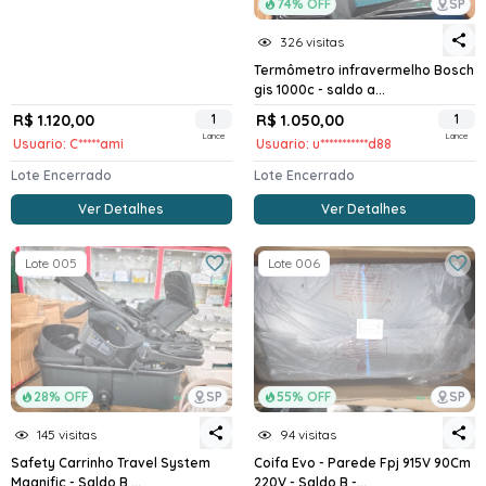
74% OFF
SP
326 visitas
Termômetro infravermelho Bosch
gis 1000c - saldo a...
R$ 1.120,00
1
R$ 1.050,00
1
Lance
Lance
Usuario: C*****ami
Usuario: u***********d88
Lote Encerrado
Lote Encerrado
Ver Detalhes
Ver Detalhes
Lote 005
Lote 006
28% OFF
SP
55% OFF
SP
145 visitas
94 visitas
Safety Carrinho Travel System
Coifa Evo - Parede Fpj 915V 90Cm
Magnific - Saldo B ...
220V - Saldo B -...