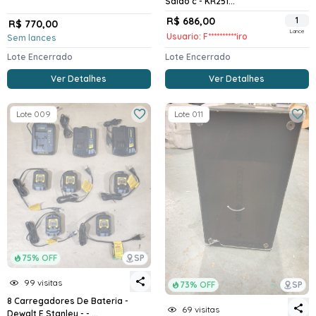
Saldo c - KR251...
R$ 686,00
1
R$ 770,00
Lance
Usuario: F**********iro
Sem lances
Lote Encerrado
Lote Encerrado
Ver Detalhes
Ver Detalhes
Lote 009
Lote 011
75% OFF
SP
99 visitas
73% OFF
SP
8 Carregadores De Bateria -
69 visitas
Dewalt E Stanley - - ...