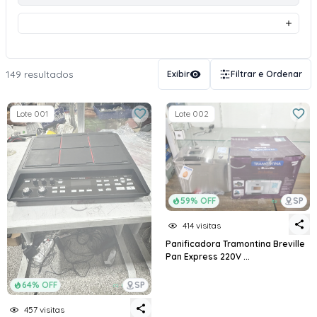
149 resultados
Exibir
Filtrar e Ordenar
Lote 001
Lote 002
59% OFF
SP
414 visitas
Panificadora Tramontina Breville
Pan Express 220V ...
64% OFF
SP
457 visitas