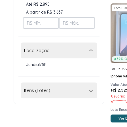
Até R$ 2.895
Lote 001
A partir de R$ 3.637
Localização
39% O
Jundiaí/SP
1503 v
Iphone 16
Valor Atu
Itens (Lotes)
R$ 2.52
Usuario:
u**********
Lote Enc
Ver 