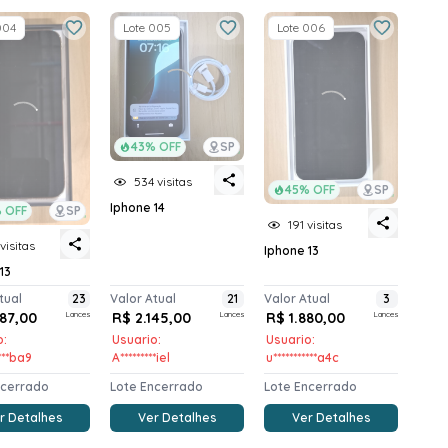
004
Lote 005
Lote 006
43% OFF
SP
534 visitas
45% OFF
SP
Iphone 14
 OFF
SP
191 visitas
visitas
Iphone 13
13
tual
23
Valor Atual
21
Valor Atual
3
487,00
Lances
R$ 2.145,00
Lances
R$ 1.880,00
Lances
o:
Usuario:
Usuario:
****ba9
A*********iel
u***********a4c
ncerrado
Lote Encerrado
Lote Encerrado
r Detalhes
Ver Detalhes
Ver Detalhes