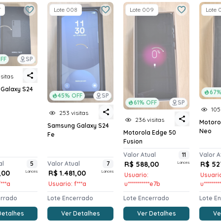
7
Lote 008
Lote 009
Lote 
FF
SP
sitas
Galaxy S24
67%
45% OFF
SP
61% OFF
SP
105
253 visitas
236 visitas
Motoro
Samsung Galaxy S24
Neo
Motorola Edge 50
Fe
Fusion
Valor Atual
11
Valor A
al
5
Valor Atual
7
R$ 588,00
Lances
R$ 52
,00
Lances
R$ 1.481,00
Lances
Usuario:
Usuari
***a
Usuario: f***a
u***********e7b
u*******
errado
Lote Encerrado
Lote Encerrado
Lote E
Detalhes
Ver Detalhes
Ver Detalhes
Ve