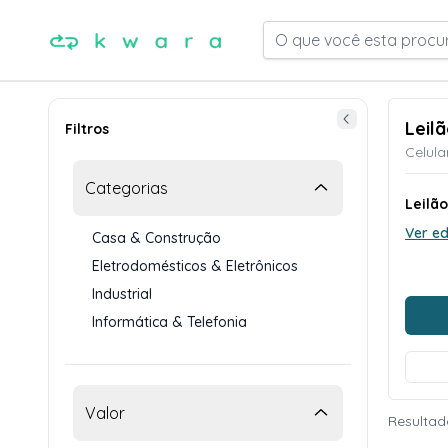
O que você esta procu
Leil
Filtros
Celula
Categorias
Leilã
Ver ed
Casa & Construção
Eletrodomésticos & Eletrônicos
Industrial
Informática & Telefonia
Valor
Resultad