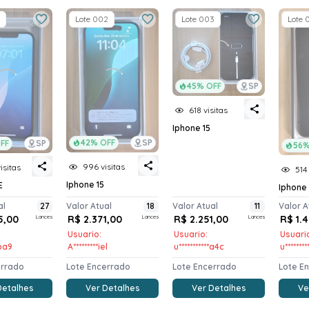
Lote 002
Lote 003
Lote 
45% OFF
SP
618 visitas
Iphone 15
42% OFF
SP
FF
SP
56%
996 visitas
isitas
514 
Iphone 15
E
Iphone 
al
27
Valor Atual
18
Valor Atual
11
Valor A
5,00
Lances
R$ 2.371,00
Lances
R$ 2.251,00
Lances
R$ 1.
Usuario:
Usuario:
Usuari
*ba9
A*********iel
u***********a4c
u*******
errado
Lote Encerrado
Lote Encerrado
Lote E
Detalhes
Ver Detalhes
Ver Detalhes
Ve