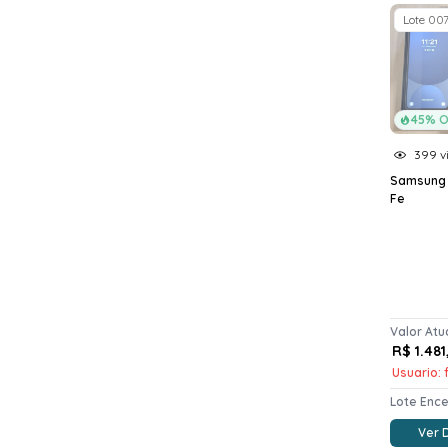
Lote 00
45% O
399 vi
Samsung 
Fe
Valor Atu
R$ 1.481
Usuario: f
Lote Enc
Ver 