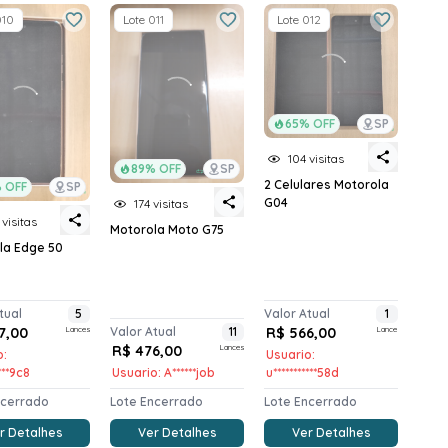
010
Lote 011
Lote 012
65% OFF
SP
104 visitas
89% OFF
SP
2 Celulares Motorola
 OFF
SP
G04
174 visitas
 visitas
Motorola Moto G75
la Edge 50
tual
5
Valor Atual
1
7,00
Lances
Valor Atual
11
R$ 566,00
Lance
R$ 476,00
Lances
o:
Usuario:
****9c8
Usuario: A******job
u***********58d
ncerrado
Lote Encerrado
Lote Encerrado
r Detalhes
Ver Detalhes
Ver Detalhes