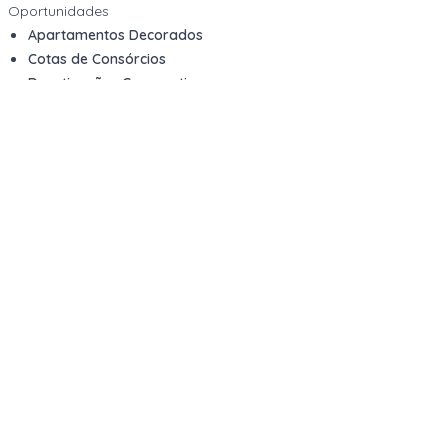
Oportunidades
Apartamentos Decorados
Cotas de Consórcios
Desativações Corporativas
Leilões Judiciais
Logística Reversa
Mega Lotes
Queima de Estoque
Veículos
Fale com a gente
Contato
Email
contato@kwara.com.br
WhatsApp
+55 (11) 5039-9339
Horário de atendimento