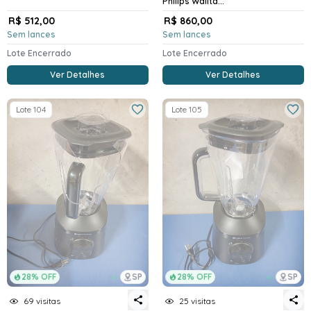
Philips Walita...
R$ 512,00
R$ 860,00
Sem lances
Sem lances
Lote Encerrado
Lote Encerrado
Ver Detalhes
Ver Detalhes
Lote 104
Lote 105
28% OFF
SP
28% OFF
SP
69 visitas
25 visitas