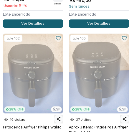
R$ 450,00
Lances
Usuario: R***6
Sem lances
Lote Encerrado
Lote Encerrado
Ver Detalhes
Ver Detalhes
Lote 102
Lote 103
28% OFF
SP
28% OFF
SP
19 visitas
27 visitas
Fritadeiras Airfryer Philips Walita
Aprox 3 Itens: Fritadeiras Airfryer