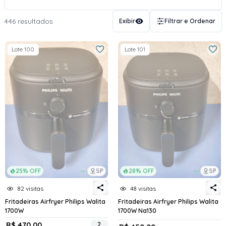
446 resultados
Exibir
Filtrar e Ordenar
Lote 100
Lote 101
25% OFF
SP
28% OFF
SP
82 visitas
48 visitas
Fritadeiras Airfryer Philips Walita
Fritadeiras Airfryer Philips Walita
1700W
1700W Na130
R$ 470,00
2