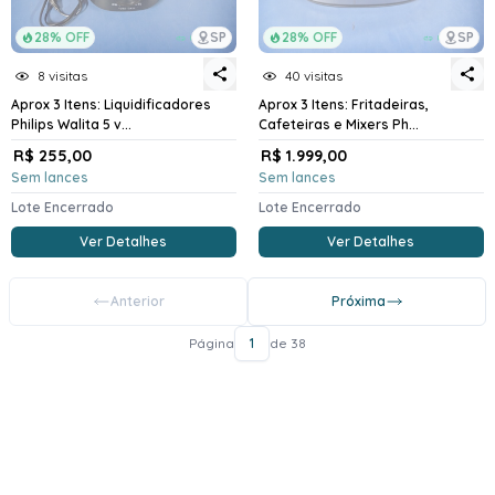
28% OFF
SP
28% OFF
SP
8 visitas
40 visitas
Aprox 3 Itens: Liquidificadores
Aprox 3 Itens: Fritadeiras,
Philips Walita 5 v...
Cafeteiras e Mixers Ph...
R$ 255,00
R$ 1.999,00
Sem lances
Sem lances
Lote Encerrado
Lote Encerrado
Ver Detalhes
Ver Detalhes
Anterior
Próxima
Página
1
de 38