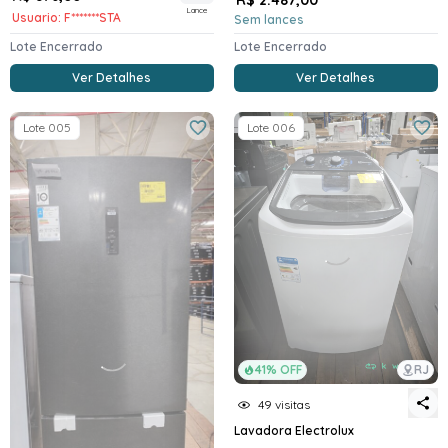
Lance
Usuario: F*******STA
Sem lances
Lote Encerrado
Lote Encerrado
Ver Detalhes
Ver Detalhes
Lote 005
Lote 006
41% OFF
RJ
49 visitas
Lavadora Electrolux