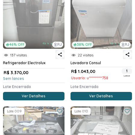
46% OFF
RJ
38% OFF
RJ
137 visitas
22 visitas
Refrigerador Electrolux
Lavadora Consul
R$ 1.043,00
1
R$ 3.370,00
Lance
Usuario: u***********758
Sem lances
Lote Encerrado
Lote Encerrado
Ver Detalhes
Ver Detalhes
Lote 009
Lote 010