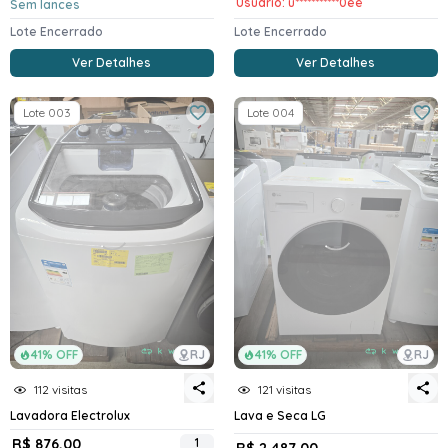
Usuario: u***********0ee
Sem lances
Lote Encerrado
Lote Encerrado
Ver Detalhes
Ver Detalhes
Lote 003
Lote 004
41% OFF
RJ
41% OFF
RJ
112 visitas
121 visitas
Lavadora Electrolux
Lava e Seca LG
R$ 876,00
1
R$ 2.487,00