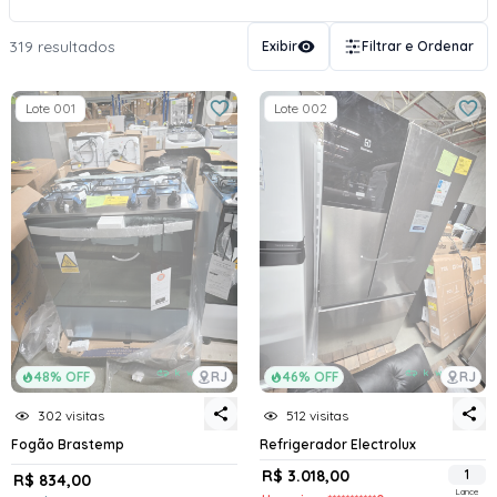
319 resultados
Exibir
Filtrar e Ordenar
Lote 001
Lote 002
48% OFF
RJ
46% OFF
RJ
302 visitas
512 visitas
Fogão Brastemp
Refrigerador Electrolux
R$ 3.018,00
1
R$ 834,00
Lance