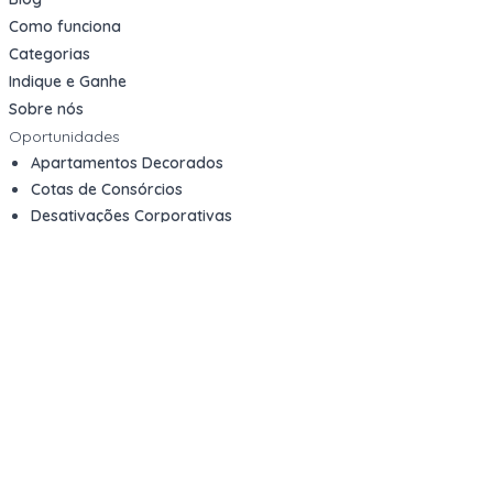
Como funciona
Categorias
Indique e Ganhe
Sobre nós
Oportunidades
Apartamentos Decorados
Cotas de Consórcios
Desativações Corporativas
Leilões Judiciais
Logística Reversa
Mega Lotes
Queima de Estoque
Veículos
Fale com a gente