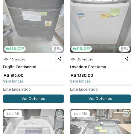
48% OFF
RJ
41% OFF
RJ
16 visitas
38 visitas
Fogão Continental
Lavadora Brastemp
R$ 813,00
R$ 1.180,00
Sem lances
Sem lances
Lote Encerrado
Lote Encerrado
Ver Detalhes
Ver Detalhes
Lote 011
Lote 012