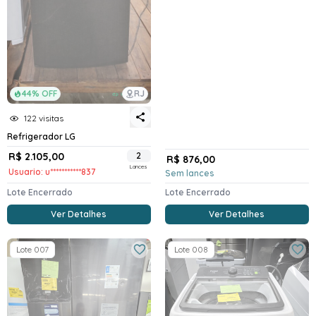
44% OFF
RJ
122 visitas
Refrigerador LG
R$ 2.105,00
2
R$ 876,00
Lances
Usuario: u***********837
Sem lances
Lote Encerrado
Lote Encerrado
Ver Detalhes
Ver Detalhes
Lote 007
Lote 008