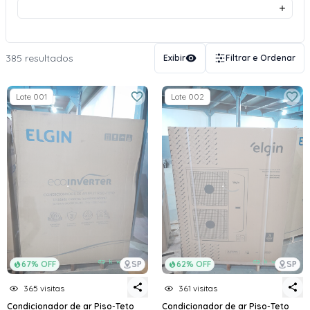
385 resultados
Exibir
Filtrar e Ordenar
Lote 001
Lote 002
67% OFF
SP
62% OFF
SP
365 visitas
361 visitas
Condicionador de ar Piso-Teto
Condicionador de ar Piso-Teto