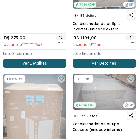
70% OFF
SP
83 visitas
Condicionador de ar Split
Inverter (unidade extern...
R$ 273,00
12
R$ 1.194,00
1
Lances
Lance
Usuario: u***********5b7
Usuario: U***lan
Lote Encerrado
Lote Encerrado
Ver Detalhes
Ver Detalhes
Lote 009
Lote 010
68% OFF
SP
153 visitas
Condicionador de ar tipo
Cassete (unidade interna)...