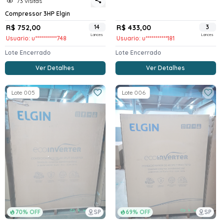
73 visitas
Compressor 3HP Elgin
R$ 752,00
14
R$ 433,00
3
Lances
Lances
Usuario: u***********748
Usuario: u***********181
Lote Encerrado
Lote Encerrado
Ver Detalhes
Ver Detalhes
Lote 005
Lote 006
70% OFF
SP
69% OFF
SP