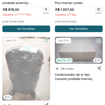
(unidade externa) - ...
Plus Inverter (unida...
R$ 878,00
5
R$ 1.057,00
12
Lances
Lances
Usuario: u***********4c1
Usuario: U***lan
Lote Encerrado
Lote Encerrado
Ver Detalhes
Ver Detalhes
Lote 003
Lote 004
67% OFF
SP
218 visitas
Condicionador de ar tipo
Cassete (unidade interna)...
SP