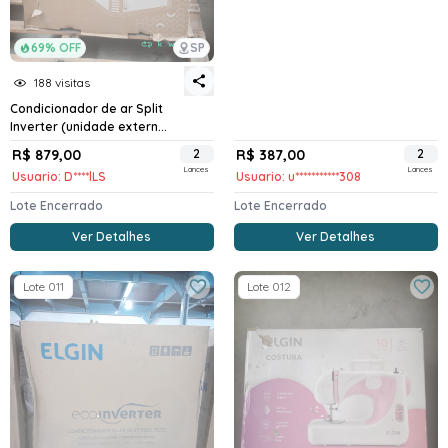
69% OFF
SP
188 visitas
Condicionador de ar Split
Inverter (unidade extern...
R$ 879,00
2
R$ 387,00
2
Lances
Lances
Usuario: D****lLS
Usuario: u***********308
Lote Encerrado
Lote Encerrado
Ver Detalhes
Ver Detalhes
Lote 011
Lote 012