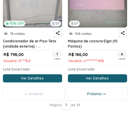
70% OFF
SP
SP
76 visitas
106 visitas
Condicionador de ar Piso-Teto
Máquina de costura Elgin (10
(unidade externa) - ...
Pontos)
R$ 798,00
1
R$ 186,00
6
Lance
Lances
Usuario: D****lLS
Usuario: u***********6fb
Lote Encerrado
Lote Encerrado
Ver Detalhes
Ver Detalhes
Anterior
Próxima
Página
1
de 33