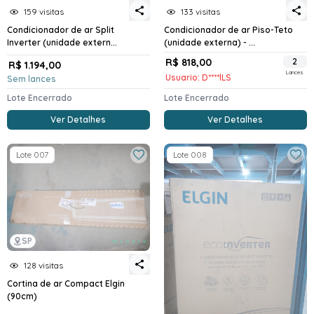
159 visitas
133 visitas
Condicionador de ar Split
Condicionador de ar Piso-Teto
Inverter (unidade extern...
(unidade externa) - ...
R$ 818,00
2
R$ 1.194,00
Lances
Usuario: D****lLS
Sem lances
Lote Encerrado
Lote Encerrado
Ver Detalhes
Ver Detalhes
Lote 007
Lote 008
SP
128 visitas
Cortina de ar Compact Elgin
(90cm)