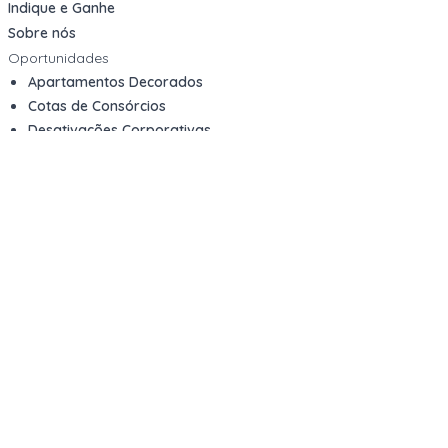
Indique e Ganhe
Sobre nós
Oportunidades
Apartamentos Decorados
Cotas de Consórcios
Desativações Corporativas
Leilões Judiciais
Logística Reversa
Mega Lotes
Queima de Estoque
Veículos
Fale com a gente
Contato
Email
contato@kwara.com.br