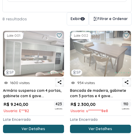
8 resultados
Exibir
Filtrar e Ordenar
Lote 001
Lote 002
SP
SP
1600 visitas
954 visitas
Armário suspenso com 4 portas,
Bancada de madeira, gabinete
gabinete com 6 gave...
com 3 portas e 4 gave...
R$ 9.240,00
423
R$ 2.300,00
110
Lances
Lances
Usuario: E***82
Usuario: u***********8e8
Lote Encerrado
Lote Encerrado
Ver Detalhes
Ver Detalhes