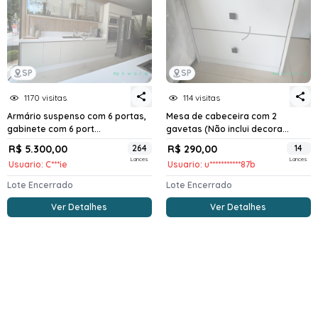
SP
SP
1170 visitas
114 visitas
Armário suspenso com 6 portas,
Mesa de cabeceira com 2
gabinete com 6 port...
gavetas (Não inclui decora...
R$ 5.300,00
264
R$ 290,00
14
Lances
Lances
Usuario: C***ie
Usuario: u***********87b
Lote Encerrado
Lote Encerrado
Ver Detalhes
Ver Detalhes