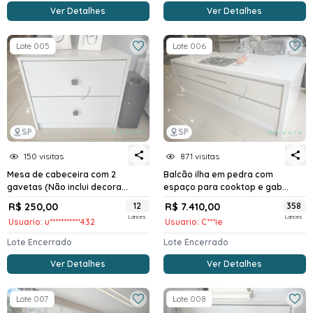
Ver Detalhes
Ver Detalhes
Lote 005
Lote 006
SP
SP
150 visitas
871 visitas
Mesa de cabeceira com 2
Balcão ilha em pedra com
gavetas (Não inclui decora...
espaço para cooktop e gab...
R$ 250,00
12
R$ 7.410,00
358
Lances
Lances
Usuario: u***********432
Usuario: C***ie
Lote Encerrado
Lote Encerrado
Ver Detalhes
Ver Detalhes
Lote 007
Lote 008