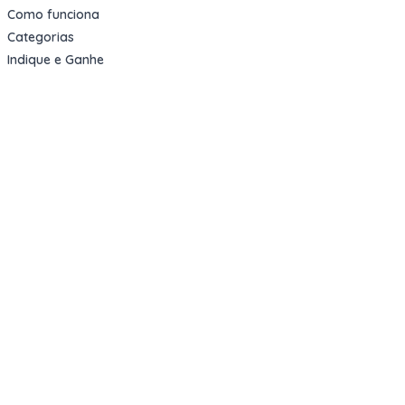
Como funciona
Categorias
Indique e Ganhe
Sobre nós
Oportunidades
Apartamentos Decorados
Cotas de Consórcios
Desativações Corporativas
Leilões Judiciais
Logística Reversa
Mega Lotes
Queima de Estoque
Veículos
Fale com a gente
Contato