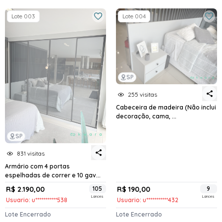
Lote 003
Lote 004
SP
255 visitas
Cabeceira de madeira (Não inclui
decoração, cama, ...
SP
831 visitas
Armário com 4 portas
espelhadas de correr e 10 gav...
R$ 2.190,00
105
R$ 190,00
9
Lances
Lances
Usuario: u***********538
Usuario: u***********432
Lote Encerrado
Lote Encerrado