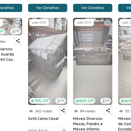
Detalhes
Ver Detalhes
Ver Detalhes
Ve
7
Lote 008
Lote 009
Lote 
FF
PR
itas
versos:
, Guarda
it Coz...
78% OFF
PR
86% OFF
PR
86%
262 visitas
84 visitas
55 
Sofá Cama Casal
Móveis Diversos:
Móveis
Mesas, Painéis e
de Cozi
Móveis Infantis
Escadas
Valor Atual
1