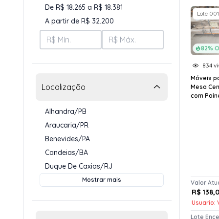
De R$ 18.265 a R$ 18.381
Lote 001
A partir de R$ 32.200
82% O
834 vi
Móveis pa
Localização
Mesa Cen
com Paine
Alhandra/PB
Araucaria/PR
Benevides/PA
Candeias/BA
Duque De Caxias/RJ
Mostrar mais
Valor Atu
R$ 138,
Usuario: 
Lote Enc