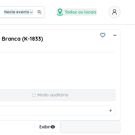
Todos os locais
Neste evento
a Branca (K-1833)
Modo auditório
Ordenar
Exibir