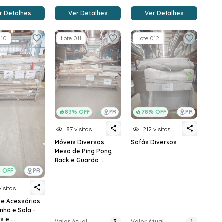
r Detalhes
Ver Detalhes
Ver Detalhes
010
Lote 011
Lote 012
83% OFF
PR
78% OFF
PR
87 visitas
212 visitas
Móveis Diversos:
Sofás Diversos
Mesa de Ping Pong,
Rack e Guarda ...
 OFF
PR
visitas
 e Acessórios
nha e Sala -
 e ...
Valor Atual
3
Valor Atual
1