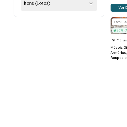
Itens (Lotes)
Ver 
Lote 00
86% O
118 vis
Móveis Di
Armários
Roupas e K