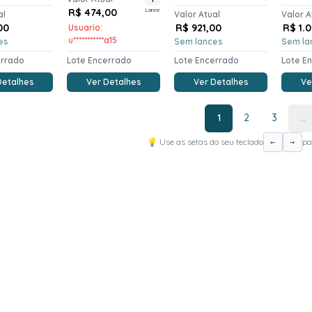
R$ 474,00
Lance
al
Valor Atual
Valor A
00
R$ 921,00
R$ 1.
Usuario:
u***********a15
es
Sem lances
Sem la
errado
Lote Encerrado
Lote Encerrado
Lote E
Detalhes
Ver Detalhes
Ver Detalhes
Ve
1
2
3
...
💡 Use as setas do seu teclado
pa
←
→