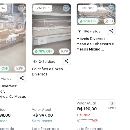
004
Lote 005
Lote 006
82% OFF
PR
196 visitas
Móveis Diversos:
Mesa de Cabeceira e
Mesas Milano ...
78% OFF
PR
241 visitas
 OFF
PR
Colchões e Boxes
Diversos
 visitas
 Diversos:
or,
iras, CJ Mesas
Valor Atual
3
R$ 190,00
Lances
tual
Valor Atual
798,00
R$ 947,00
Usuario:
u***********169
nces
Sem lances
ncerrado
Lote Encerrado
Lote Encerrado