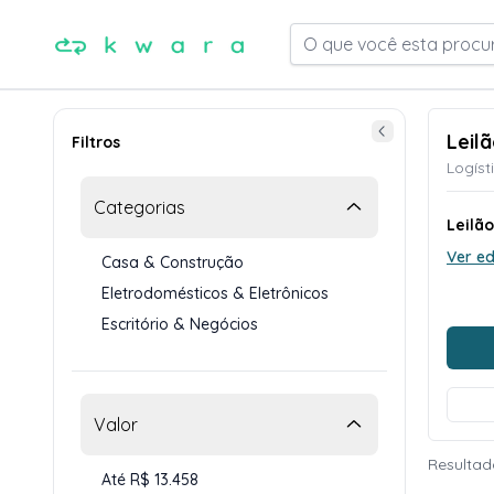
O que você esta procu
Leil
Filtros
Logíst
Categorias
Leilão
Ver ed
Casa & Construção
Eletrodomésticos & Eletrônicos
Escritório & Negócios
Valor
Resultado
Até R$ 13.458