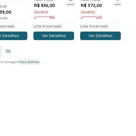
R$ 836,00
Lances
R$ 572,00
Lance
tual
039,00
Usuario:
Usuario:
u***********186
u***********a15
nces
ncerrado
Lote Encerrado
Lote Encerrado
r Detalhes
Ver Detalhes
Ver Detalhes
56
ra navegar.
Mais atalhos