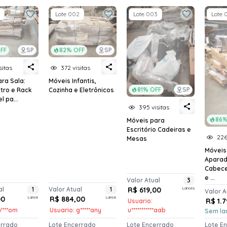
Lote 002
Lote 003
Lote 
FF
SP
82% OFF
SP
sitas
372 visitas
ra Sala:
Móveis Infantis,
81% OFF
SP
tro e Rack
Cozinha e Eletrônicos
l pa...
395 visitas
86%
Móveis para
Escritório Cadeiras e
226
Mesas
Móveis
Aparad
Cabece
e ...
Valor Atual
3
al
1
Valor Atual
1
R$ 619,00
Lances
Valor A
00
Lance
R$ 884,00
Lance
R$ 1.
Usuario:
V***om
Usuario: g*****any
u***********aab
Sem la
errado
Lote Encerrado
Lote Encerrado
Lote E