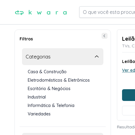
O que você esta procu
Leil
Filtros
TVs, C
Categorias
Leilã
Ver ed
Casa & Construção
Eletrodomésticos & Eletrônicos
Escritório & Negócios
Industrial
Informática & Telefonia
Variedades
Resultad