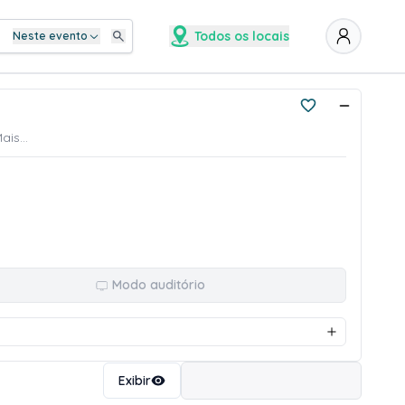
Todos os locais
Neste evento
is...
Modo auditório
Ordenar
Exibir