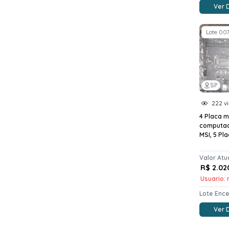
Ver 
Lote 00
SP
222 vi
4 Placa 
computa
MSI, 5 Pla
Valor Atu
R$ 2.02
Usuario: 
Lote Enc
Ver 