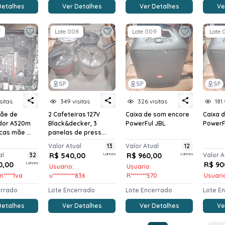
Detalhes
Ver Detalhes
Ver Detalhes
Ve
7
Lote 008
Lote 009
Lote 
SP
SP
SP
sitas
349 visitas
326 visitas
181 
mãe de
2 Cafeteiras 127V
Caixa de som encore
Caixa 
dor A520m
Black&decker, 3
PowerFul JBL
PowerF
cas mãe ...
panelas de press...
Valor Atual
13
Valor Atual
12
al
32
R$ 540,00
Lances
R$ 960,00
Lances
Valor A
0,00
Lances
R$ 90
Usuario:
Usuario:
m*****lva
u***********836
R********570
Usuario
errado
Lote Encerrado
Lote Encerrado
Lote E
Detalhes
Ver Detalhes
Ver Detalhes
Ve