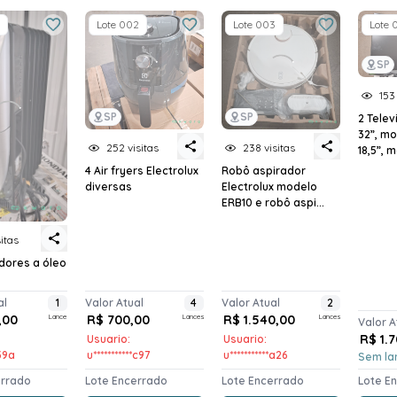
Lote 002
Lote 003
Lote 
SP
153
SP
SP
2 Tele
32”, mo
252 visitas
238 visitas
18,5”, m
4 Air fryers Electrolux
Robô aspirador
diversas
Electrolux modelo
ERB10 e robô aspi...
sitas
dores a óleo
al
1
Valor Atual
4
Valor Atual
2
,00
Lance
R$ 700,00
Lances
R$ 1.540,00
Lances
Valor A
R$ 1.
Usuario:
Usuario:
*39a
u***********c97
u***********a26
Sem la
errado
Lote Encerrado
Lote Encerrado
Lote E