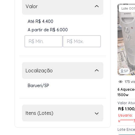
Valor
Lote 001
Até R$ 4.400
A partir de R$ 6.000
Localização
SP
173 vi
Barueri/SP
6 Aquece
1500w
Valor Atu
R$ 1.100
Itens (Lotes)
Usuario:
u**********
Lote Enc