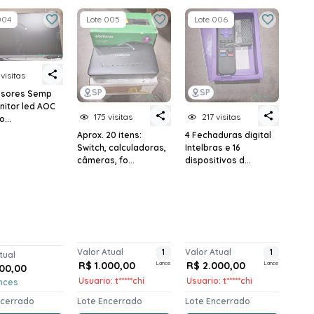
004
Lote 005
Lote 006
 visitas
SP
SP
visores Semp
nitor led AOC
175 visitas
217 visitas
o...
Aprox. 20 itens:
4 Fechaduras digital
Switch, calculadoras,
Intelbras e 16
câmeras, fo...
dispositivos d...
Valor Atual
1
Valor Atual
1
tual
R$ 1.000,00
Lance
R$ 2.000,00
Lance
700,00
Usuario: t*****chi
Usuario: t*****chi
nces
ncerrado
Lote Encerrado
Lote Encerrado