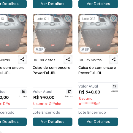
r Detalhes
Ver Detalhes
Ver Detalhes
010
Lote 011
Lote 012
SP
SP
visitas
88 visitas
99 visitas
de som encore
Caixa de som encore
Caixa de som encore
ul JBL
PowerFul JBL
PowerFul JBL
Valor Atual
19
tual
16
Valor Atual
17
R$ 940,00
Lances
0,00
Lances
R$ 940,00
Lances
Usuario:
: D**s
Usuario: G***nho
u***********5cf
ncerrado
Lote Encerrado
Lote Encerrado
r Detalhes
Ver Detalhes
Ver Detalhes