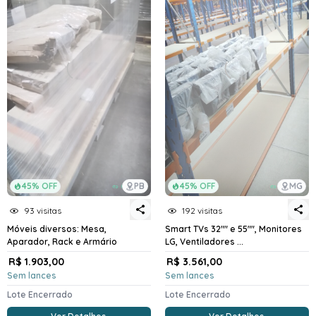
45% OFF
PB
45% OFF
MG
93 visitas
192 visitas
Móveis diversos: Mesa,
Smart TVs 32"" e 55"", Monitores
Aparador, Rack e Armário
LG, Ventiladores ...
R$ 1.903,00
R$ 3.561,00
Sem lances
Sem lances
Lote Encerrado
Lote Encerrado