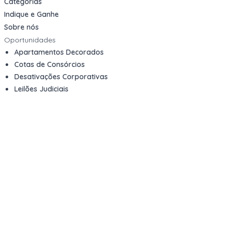
Categorias
Indique e Ganhe
Sobre nós
Oportunidades
Apartamentos Decorados
Cotas de Consórcios
Desativações Corporativas
Leilões Judiciais
Logística Reversa
Mega Lotes
Queima de Estoque
Veículos
Fale com a gente
Contato
Email
contato@kwara.com.br