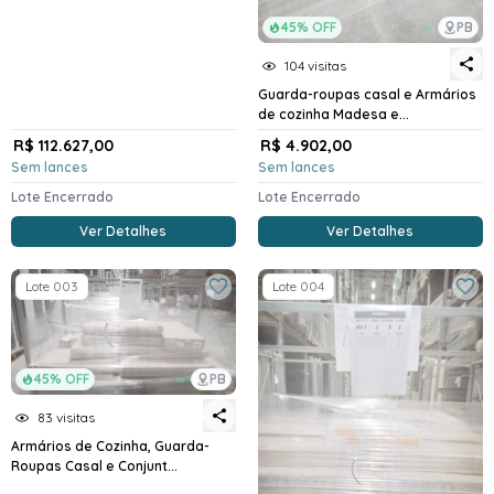
45% OFF
PB
104 visitas
Guarda-roupas casal e Armários
de cozinha Madesa e...
R$ 112.627,00
R$ 4.902,00
Sem lances
Sem lances
Lote Encerrado
Lote Encerrado
Ver Detalhes
Ver Detalhes
Lote 003
Lote 004
45% OFF
PB
83 visitas
Armários de Cozinha, Guarda-
Roupas Casal e Conjunt...