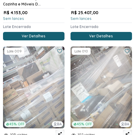
Cozinha e Móveis D...
R$ 4.153,00
R$ 25.407,00
Sem lances
Sem lances
Lote Encerrado
Lote Encerrado
Ver Detalhes
Ver Detalhes
Lote 009
Lote 010
45% OFF
BA
45% OFF
BA
105 visitas
102 visitas