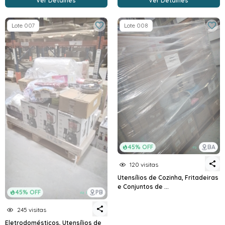
Ver Detalhes
Ver Detalhes
Lote 007
Lote 008
45% OFF
BA
120 visitas
Utensílios de Cozinha, Fritadeiras
e Conjuntos de ...
45% OFF
PB
245 visitas
Eletrodomésticos, Utensílios de