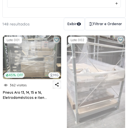
148 resultados
Exibir
Filtrar e Ordenar
Lote 001
Lote 002
45% OFF
MG
362 visitas
Pneus Aro 13, 14, 15 e 16,
Eletrodomésticos e iten...