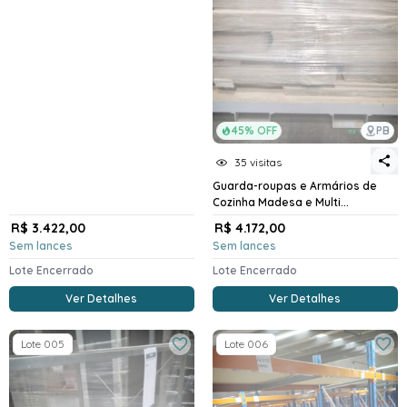
45% OFF
PB
35 visitas
Guarda-roupas e Armários de
Cozinha Madesa e Multi...
R$ 3.422,00
R$ 4.172,00
Sem lances
Sem lances
Lote Encerrado
Lote Encerrado
Ver Detalhes
Ver Detalhes
Lote 005
Lote 006