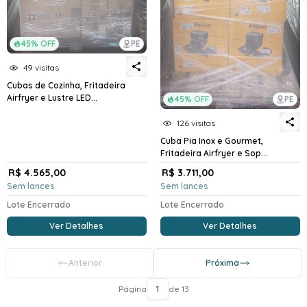
45% OFF
PE
49 visitas
Cubas de Cozinha, Fritadeira
Airfryer e Lustre LED...
45% OFF
PE
126 visitas
Cuba Pia Inox e Gourmet,
Fritadeira Airfryer e Sop...
R$ 4.565,00
R$ 3.711,00
Sem lances
Sem lances
Lote Encerrado
Lote Encerrado
Ver Detalhes
Ver Detalhes
Anterior
Próxima
Página
1
de 13