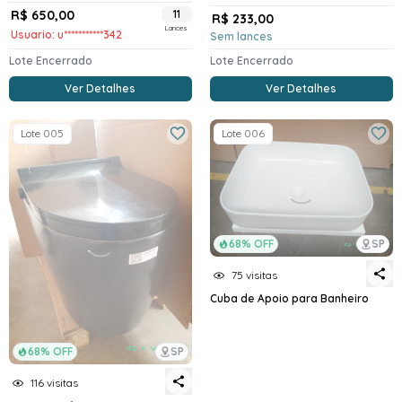
R$ 650,00
11
R$ 233,00
Lances
Usuario: u***********342
Sem lances
Lote Encerrado
Lote Encerrado
Ver Detalhes
Ver Detalhes
Lote 005
Lote 006
68% OFF
SP
75 visitas
Cuba de Apoio para Banheiro
68% OFF
SP
116 visitas