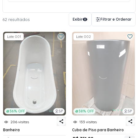
62 resultados
Exibir
Filtrar e Ordenar
Lote 001
Lote 002
56% OFF
SP
58% OFF
SP
206 visitas
133 visitas
Banheira
Cuba de Piso para Banheiro