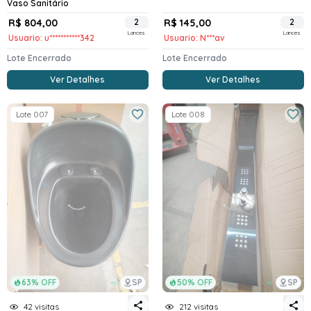
Vaso Sanitário
R$ 804,00
2
R$ 145,00
2
Lances
Lances
Usuario: u***********342
Usuario: N***av
Lote Encerrado
Lote Encerrado
Ver Detalhes
Ver Detalhes
Lote 007
Lote 008
63% OFF
SP
50% OFF
SP
42 visitas
212 visitas