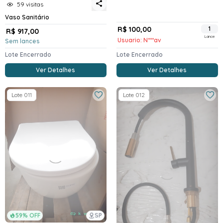
59 visitas
Vaso Sanitário
R$ 100,00
1
R$ 917,00
Lance
Usuario: N***av
Sem lances
Lote Encerrado
Lote Encerrado
Ver Detalhes
Ver Detalhes
Lote 011
Lote 012
59% OFF
SP