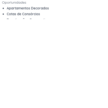
Oportunidades
Apartamentos Decorados
Cotas de Consórcios
Desativações Corporativas
Leilões Judiciais
Logística Reversa
Mega Lotes
Queima de Estoque
Veículos
Fale com a gente
Contato
Email
contato@kwara.com.br
WhatsApp
+55 (11) 5039-9339
Horário de atendimento