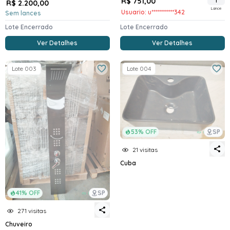
R$ 751,00
1
R$ 2.200,00
Lance
Usuario: u***********342
Sem lances
Lote Encerrado
Lote Encerrado
Ver Detalhes
Ver Detalhes
Lote 003
Lote 004
53% OFF
SP
21 visitas
Cuba
41% OFF
SP
271 visitas
Chuveiro