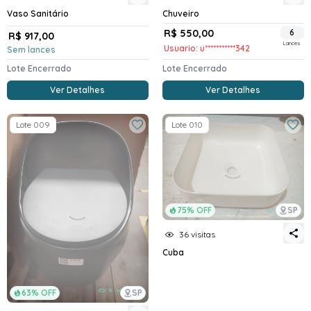
Vaso Sanitário
Chuveiro
R$ 550,00
6
R$ 917,00
Lances
Usuario: u***********342
Sem lances
Lote Encerrado
Lote Encerrado
Ver Detalhes
Ver Detalhes
Lote 009
Lote 010
75% OFF
SP
36 visitas
Cuba
63% OFF
SP