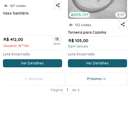
167 visitas
Vaso Sanitário
83% OFF
SP
132 visitas
Torneira para Cozinha
R$ 412,00
13
R$ 105,00
Lances
Usuario: N***av
Sem lances
Lote Encerrado
Lote Encerrado
Ver Detalhes
Ver Detalhes
Anterior
Próxima
Página
1
de 6