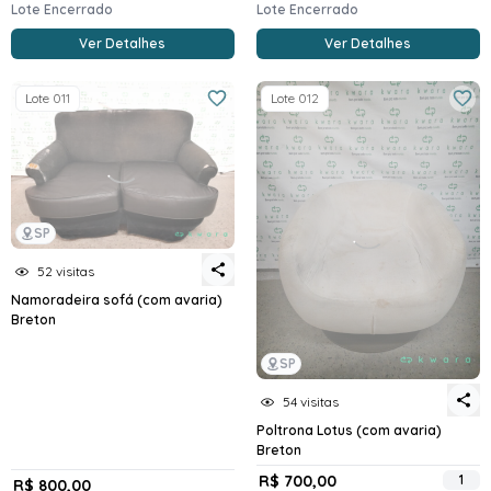
Lote Encerrado
Lote Encerrado
Ver Detalhes
Ver Detalhes
Lote 011
Lote 012
SP
52 visitas
Namoradeira sofá (com avaria)
Breton
SP
54 visitas
Poltrona Lotus (com avaria)
Breton
R$ 700,00
1
R$ 800,00