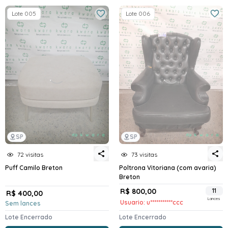
Lote 005
Lote 006
SP
SP
72 visitas
73 visitas
Puff Camilo Breton
Poltrona Vitoriana (com avaria)
Breton
R$ 800,00
11
R$ 400,00
Lances
Usuario: u***********ccc
Sem lances
Lote Encerrado
Lote Encerrado