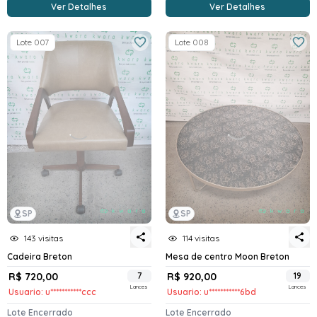
Ver Detalhes
Ver Detalhes
Lote 007
Lote 008
SP
SP
143 visitas
114 visitas
Cadeira Breton
Mesa de centro Moon Breton
R$ 720,00
7
R$ 920,00
19
Lances
Lances
Usuario: u***********ccc
Usuario: u***********6bd
Lote Encerrado
Lote Encerrado