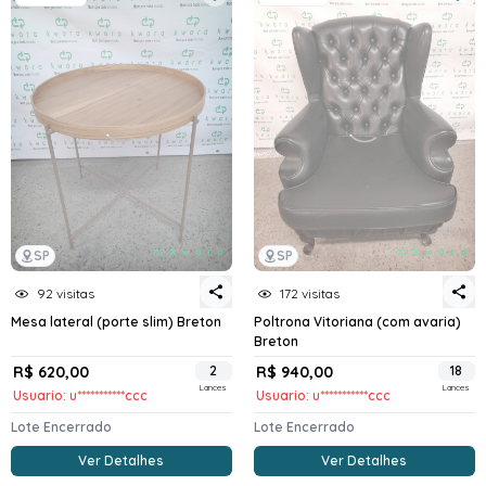
SP
SP
92 visitas
172 visitas
Mesa lateral (porte slim) Breton
Poltrona Vitoriana (com avaria)
Breton
R$ 620,00
2
R$ 940,00
18
Lances
Lances
Usuario: u***********ccc
Usuario: u***********ccc
Lote Encerrado
Lote Encerrado
Ver Detalhes
Ver Detalhes