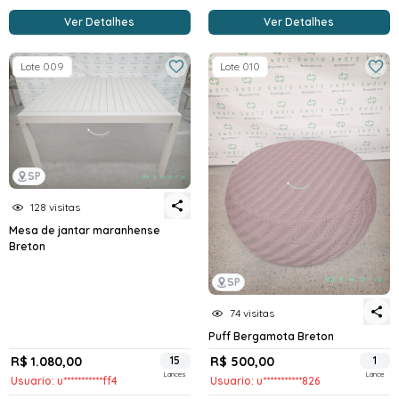
Ver Detalhes
Ver Detalhes
Lote 009
Lote 010
SP
128 visitas
Mesa de jantar maranhense
Breton
SP
74 visitas
Puff Bergamota Breton
R$ 1.080,00
15
R$ 500,00
1
Lances
Lance
Usuario: u***********ff4
Usuario: u***********826