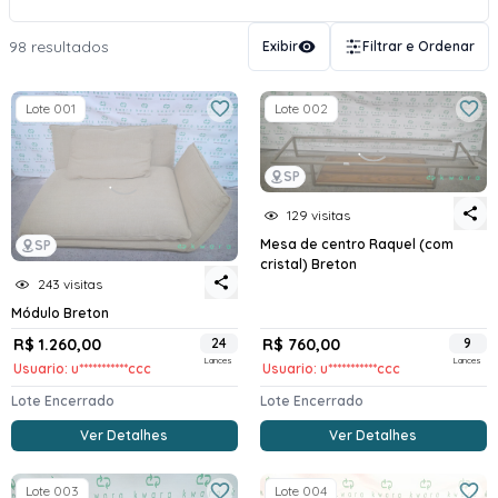
98 resultados
Exibir
Filtrar e Ordenar
Lote 001
Lote 002
SP
129 visitas
Mesa de centro Raquel (com
SP
cristal) Breton
243 visitas
Módulo Breton
R$ 1.260,00
24
R$ 760,00
9
Lances
Lances
Usuario: u***********ccc
Usuario: u***********ccc
Lote Encerrado
Lote Encerrado
Ver Detalhes
Ver Detalhes
Lote 003
Lote 004