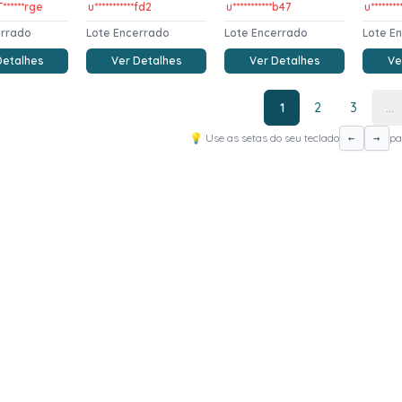
******rge
u***********fd2
u***********b47
u*******
errado
Lote Encerrado
Lote Encerrado
Lote E
Detalhes
Ver Detalhes
Ver Detalhes
Ve
1
2
3
...
💡 Use as setas do seu teclado
pa
←
→