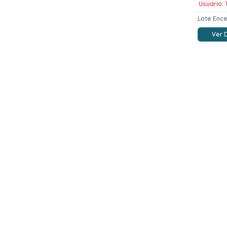
Usuario: T
Lote Enc
Ver 