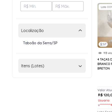
Lote 001
Localização
Taboão da Serra/SP
SP
113 vis
4 TAÇAS 
BRANCO P
Itens (Lotes)
BRETON
Valor Atu
R$ 120,
Usuario:
u**********