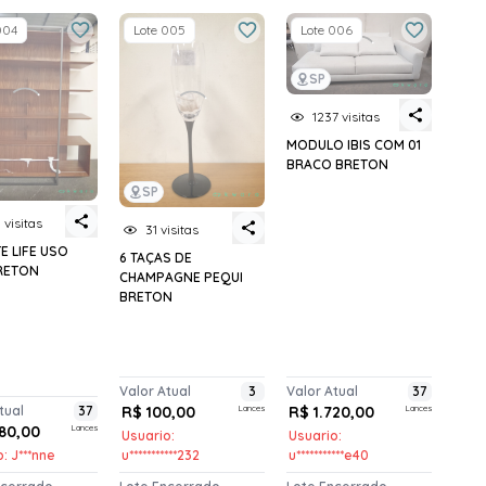
004
Lote 005
Lote 006
SP
1237 visitas
MODULO IBIS COM 01
BRACO BRETON
SP
 visitas
31 visitas
E LIFE USO
6 TAÇAS DE
RETON
CHAMPAGNE PEQUI
BRETON
Valor Atual
3
Valor Atual
37
tual
37
R$ 100,00
Lances
R$ 1.720,00
Lances
380,00
Lances
Usuario:
Usuario:
: J***nne
u***********232
u***********e40