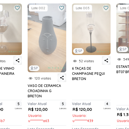
Lote 002
Lote 003
Lote 
SP
SP
549
itas
52 visitas
ESTANT
SP
DE VINHO
6 TAÇAS DE
BT07 B
AINEIRA
CHAMPAGNE PEQUI
120 visitas
BRETON
VASO DE CERAMICA
CROADINHA G
BRETON
al
5
Valor Atual
5
Valor Atual
4
00
Lances
R$ 120,00
Lances
R$ 120,00
Lances
Valor A
R$ 1.
Usuario:
Usuario:
*4b7
u***********a63
u***********439
Usuario