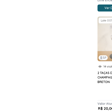
Lote Enc
Ver 
Lote 00
SP
14 visi
2 TAÇAS 
CHAMPAG
BRETON
Valor Atu
R$ 20,0