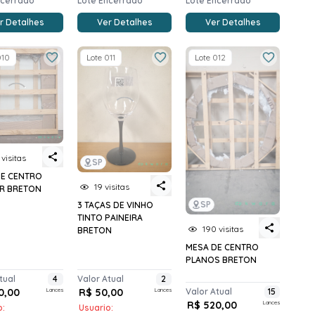
ncerrado
Lote Encerrado
Lote Encerrado
r Detalhes
Ver Detalhes
Ver Detalhes
010
Lote 011
Lote 012
 visitas
SP
DE CENTRO
19 visitas
R BRETON
SP
3 TAÇAS DE VINHO
TINTO PAINEIRA
190 visitas
BRETON
MESA DE CENTRO
PLANOS BRETON
tual
4
Valor Atual
2
0,00
Lances
R$ 50,00
Lances
Valor Atual
15
R$ 520,00
Lances
o:
Usuario: