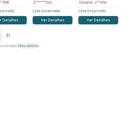
****248
2*********tos
Usuario: J***nne
ncerrado
Lote Encerrado
Lote Encerrado
r Detalhes
Ver Detalhes
Ver Detalhes
31
ra navegar.
Mais atalhos