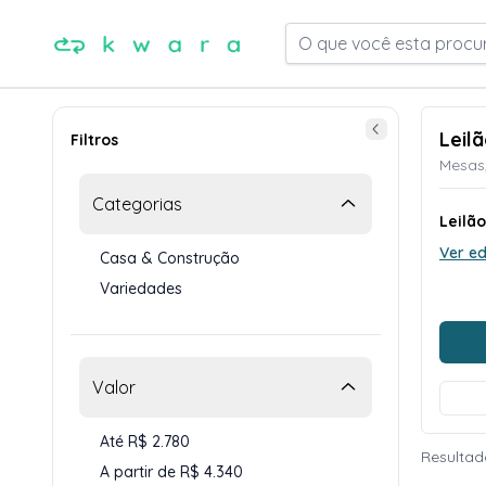
O que você esta procu
Leil
Filtros
Mesas,
Categorias
Leilã
Ver ed
Casa & Construção
Variedades
Valor
Até R$ 2.780
Resultad
A partir de R$ 4.340