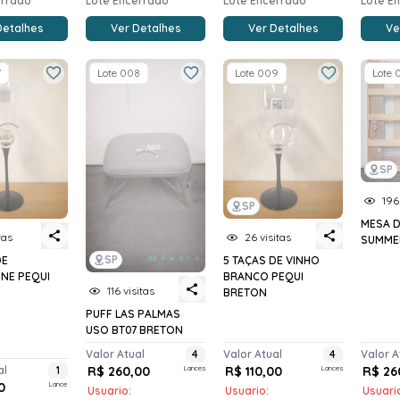
errado
Lote Encerrado
Lote Encerrado
Lote E
Detalhes
Ver Detalhes
Ver Detalhes
Ve
7
Lote 008
Lote 009
Lote 
SP
196
SP
MESA 
tas
26 visitas
SUMME
SP
DE
5 TAÇAS DE VINHO
NE PEQUI
BRANCO PEQUI
116 visitas
BRETON
PUFF LAS PALMAS
USO BT07 BRETON
Valor Atual
4
Valor Atual
4
Valor A
al
1
R$ 260,00
Lances
R$ 110,00
Lances
R$ 26
0
Lance
Usuario:
Usuario:
Usuari