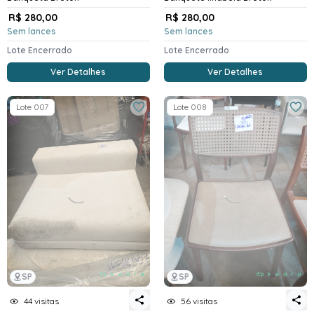
R$ 280,00
R$ 280,00
Sem lances
Sem lances
Lote Encerrado
Lote Encerrado
Ver Detalhes
Ver Detalhes
Lote 007
Lote 008
SP
SP
44 visitas
56 visitas