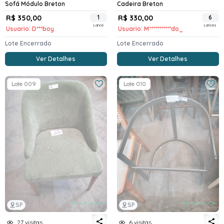
Sofá Módulo Breton
Cadeira Breton
R$ 350,00
1
R$ 330,00
6
Lance
Lances
Usuario: D***boy
Usuario: M***********do_
Lote Encerrado
Lote Encerrado
Ver Detalhes
Ver Detalhes
Lote 009
Lote 010
SP
SP
27 visitas
6 visitas