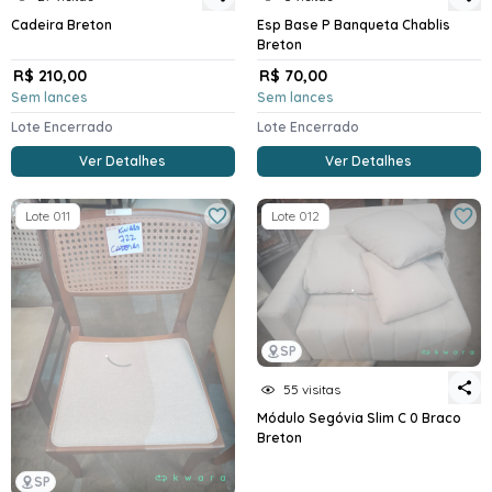
Cadeira Breton
Esp Base P Banqueta Chablis
Breton
R$ 210,00
R$ 70,00
Sem lances
Sem lances
Lote Encerrado
Lote Encerrado
Ver Detalhes
Ver Detalhes
Lote 011
Lote 012
SP
55 visitas
Módulo Segóvia Slim C 0 Braco
Breton
SP