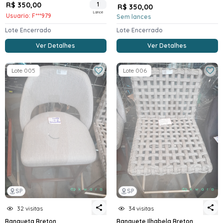
R$ 350,00
1
R$ 350,00
Lance
Usuario: F***979
Sem lances
Lote Encerrado
Lote Encerrado
Ver Detalhes
Ver Detalhes
Lote 005
Lote 006
SP
SP
32 visitas
34 visitas
Banqueta Breton
Banquete Ilhabela Breton