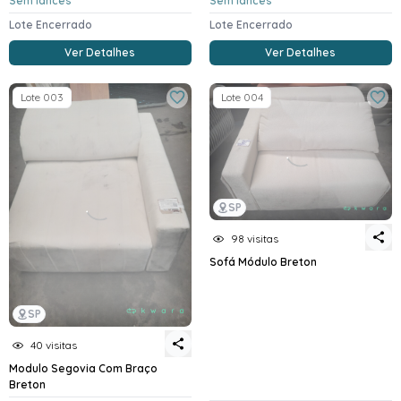
Sem lances
Sem lances
Lote Encerrado
Lote Encerrado
Ver Detalhes
Ver Detalhes
Lote 003
Lote 004
SP
98 visitas
Sofá Módulo Breton
SP
40 visitas
Modulo Segovia Com Braço
Breton