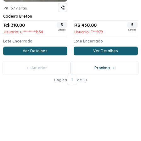
57 visitas
Cadeira Breton
R$ 310,00
5
R$ 430,00
5
Lances
Lances
Usuario: u***********b34
Usuario: F***979
Lote Encerrado
Lote Encerrado
Ver Detalhes
Ver Detalhes
Anterior
Próxima
Página
1
de 10