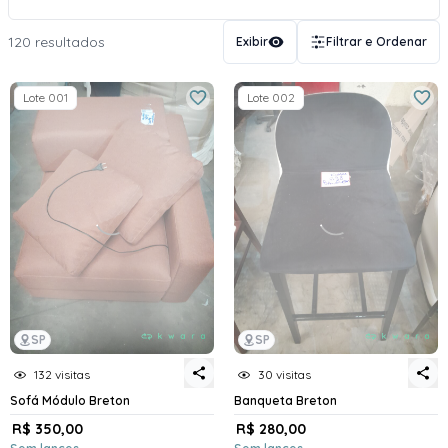
120 resultados
Exibir
Filtrar e Ordenar
Lote 001
Lote 002
SP
SP
132 visitas
30 visitas
Sofá Módulo Breton
Banqueta Breton
R$ 350,00
R$ 280,00