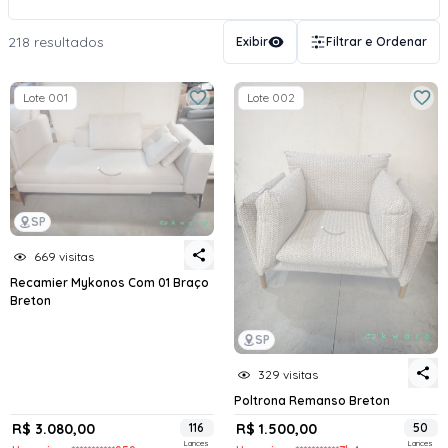
218 resultados
Exibir
Filtrar e Ordenar
Lote 001
Lote 002
SP
669 visitas
Recamier Mykonos Com 01 Braço
Breton
SP
329 visitas
Poltrona Remanso Breton
R$ 3.080,00
116
R$ 1.500,00
50
Lances
Lances