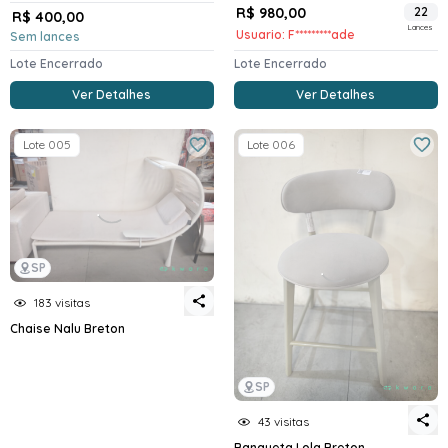
R$ 980,00
22
R$ 400,00
Lances
Usuario: F*********ade
Sem lances
Lote Encerrado
Lote Encerrado
Ver Detalhes
Ver Detalhes
Lote 005
Lote 006
SP
183 visitas
Chaise Nalu Breton
SP
43 visitas
Banqueta Lola Breton