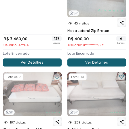
SP
45 visitas
Mesa Lateral Zip Breton
R$ 3.480,00
139
R$ 400,00
6
Lances
Lances
Usuario: A***HA
Usuario: u***********88c
Lote Encerrado
Lote Encerrado
Ver Detalhes
Ver Detalhes
Lote 009
Lote 010
SP
SP
187 visitas
259 visitas