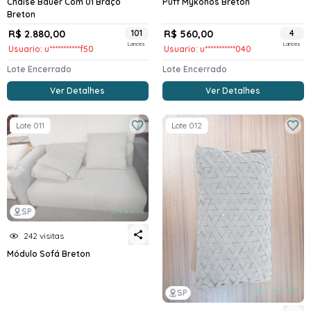
Chaise Bauer Com 01 Braço
Puff Mykonos Breton
Breton
R$ 2.880,00
101
R$ 560,00
4
Lances
Lances
Usuario: u***********f50
Usuario: u***********040
Lote Encerrado
Lote Encerrado
Ver Detalhes
Ver Detalhes
Lote 011
Lote 012
SP
242 visitas
Módulo Sofá Breton
SP