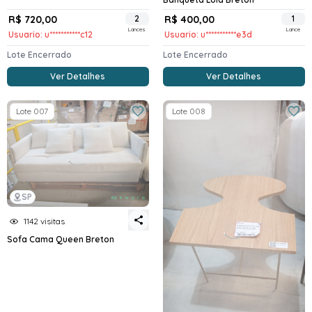
R$ 720,00
2
R$ 400,00
1
Lances
Lance
Usuario: u***********c12
Usuario: u***********e3d
Lote Encerrado
Lote Encerrado
Ver Detalhes
Ver Detalhes
Lote 007
Lote 008
SP
1142 visitas
Sofa Cama Queen Breton