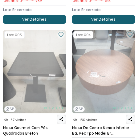
Usuario: u***********959
Usuario: u***********7b4
Lote Encerrado
Lote Encerrado
Ver Detalhes
Ver Detalhes
Lote 003
Lote 004
SP
SP
87 visitas
150 visitas
Mesa Gourmet Com Pés
Mesa De Centro Kenoa Inferior
Quadrados Breton
Ba. Rec Tpo Madei Br...