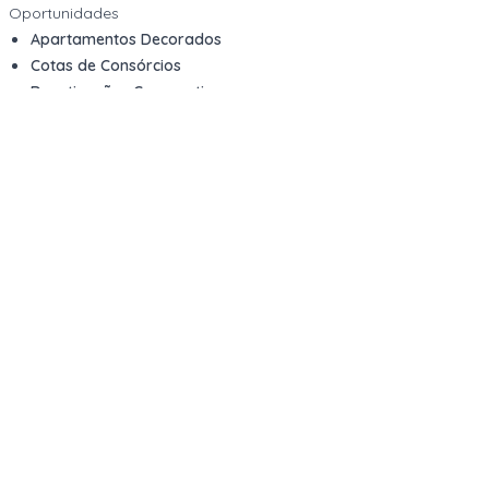
Oportunidades
Apartamentos Decorados
Cotas de Consórcios
Desativações Corporativas
Leilões Judiciais
Logística Reversa
Mega Lotes
Queima de Estoque
Veículos
Fale com a gente
Contato
Email
contato@kwara.com.br
WhatsApp
+55 (11) 5039-9339
Horário de atendimento