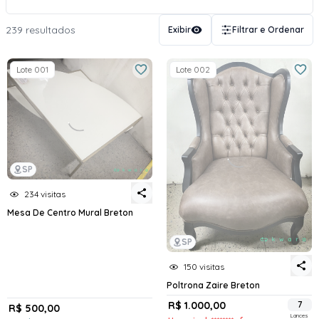
239 resultados
Exibir
Filtrar e Ordenar
Lote 001
Lote 002
SP
234 visitas
Mesa De Centro Mural Breton
SP
150 visitas
Poltrona Zaire Breton
R$ 1.000,00
7
R$ 500,00
Lances