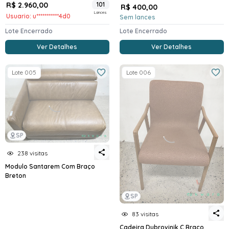
R$ 2.960,00
101
R$ 400,00
Lances
Usuario: u***********4d0
Sem lances
Lote Encerrado
Lote Encerrado
Ver Detalhes
Ver Detalhes
Lote 005
Lote 006
SP
238 visitas
Modulo Santarem Com Braço
Breton
SP
83 visitas
Cadeira Dubrovinik C Braco