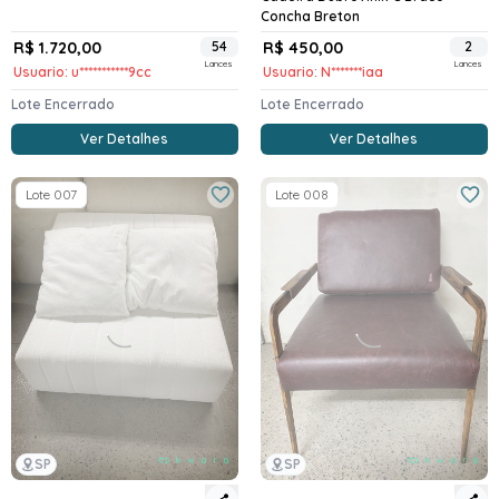
Concha Breton
R$ 1.720,00
54
R$ 450,00
2
Lances
Lances
Usuario: u***********9cc
Usuario: N*******iaa
Lote Encerrado
Lote Encerrado
Ver Detalhes
Ver Detalhes
Lote 007
Lote 008
SP
SP