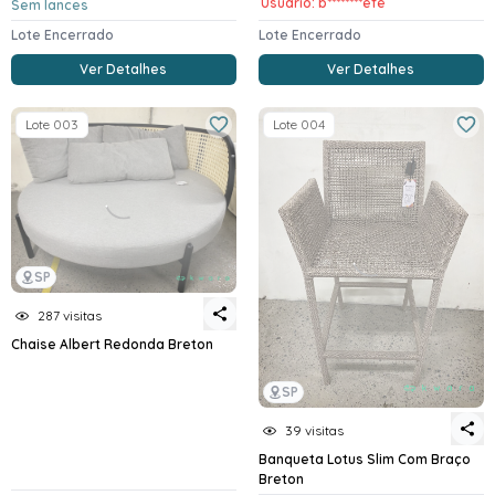
Usuario: b********efe
Sem lances
Lote Encerrado
Lote Encerrado
Ver Detalhes
Ver Detalhes
Lote 003
Lote 004
SP
287 visitas
Chaise Albert Redonda Breton
SP
39 visitas
Banqueta Lotus Slim Com Braço
Breton