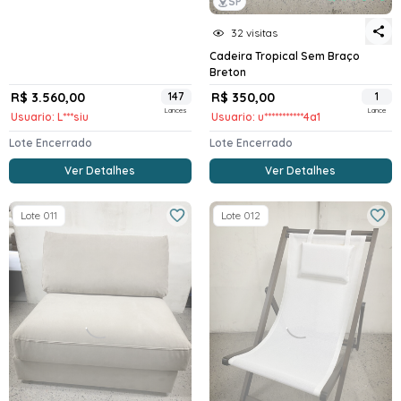
SP
32 visitas
Cadeira Tropical Sem Braço
Breton
R$ 3.560,00
147
R$ 350,00
1
Lances
Lance
Usuario: L***siu
Usuario: u***********4a1
Lote Encerrado
Lote Encerrado
Ver Detalhes
Ver Detalhes
Lote 011
Lote 012