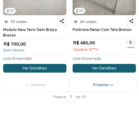
SP
SP
53 visitas
69 visitas
Modulo New Terni Sem Braço
Poltrona Relax Com Tela Breton
Breton
R$ 680,00
5
R$ 700,00
Lances
Usuario: K***ri
Sem lances
Lote Encerrado
Lote Encerrado
Ver Detalhes
Ver Detalhes
Anterior
Próxima
Página
1
de 20