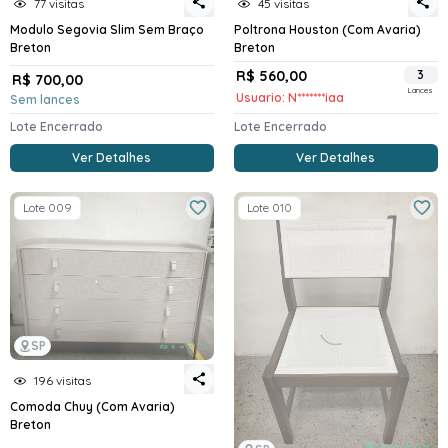
77 visitas
45 visitas
Modulo Segovia Slim Sem Braço
Poltrona Houston (Com Avaria)
Breton
Breton
R$ 560,00
3
R$ 700,00
Lances
Usuario: N*******iaa
Sem lances
Lote Encerrado
Lote Encerrado
Ver Detalhes
Ver Detalhes
Lote 009
Lote 010
SP
196 visitas
Comoda Chuy (Com Avaria)
Breton