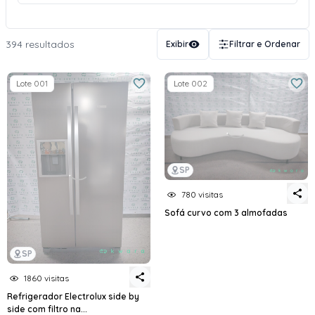
394 resultados
Exibir
Filtrar e Ordenar
Lote 001
Lote 002
SP
780 visitas
Sofá curvo com 3 almofadas
SP
1860 visitas
Refrigerador Electrolux side by
side com filtro na...