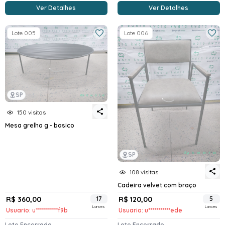
Ver Detalhes
Ver Detalhes
Lote 005
Lote 006
SP
150 visitas
Mesa grelha g - basico
SP
108 visitas
Cadeira velvet com braço
R$ 360,00
17
R$ 120,00
5
Lances
Lances
Usuario: u***********f9b
Usuario: u***********ede
Lote Encerrado
Lote Encerrado