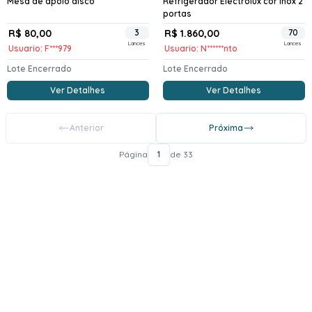
Mesa de apoio disco
Refrigerador Electrolux cor inox 2
portas
R$ 80,00
3
R$ 1.860,00
70
Lances
Lances
Usuario: F***979
Usuario: N******nto
Lote Encerrado
Lote Encerrado
Ver Detalhes
Ver Detalhes
Anterior
Próxima
Página
1
de 33