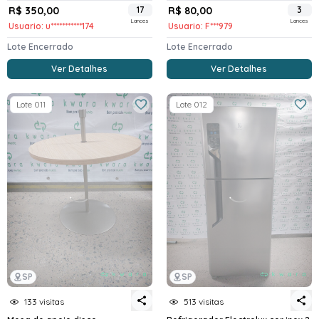
R$ 350,00
17
R$ 80,00
3
Lances
Lances
Usuario: u***********174
Usuario: F***979
Lote Encerrado
Lote Encerrado
Ver Detalhes
Ver Detalhes
Lote 011
Lote 012
SP
SP
133 visitas
513 visitas