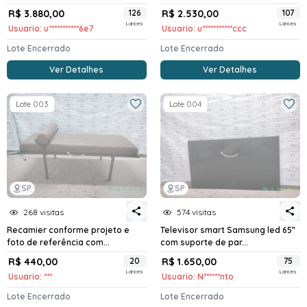
R$ 3.880,00
126
R$ 2.530,00
107
Lances
Lances
Usuario: u***********6e7
Usuario: u***********ccc
Lote Encerrado
Lote Encerrado
Ver Detalhes
Ver Detalhes
Lote 003
Lote 004
SP
SP
268 visitas
574 visitas
Recamier conforme projeto e
Televisor smart Samsung led 65”
foto de referência com...
com suporte de par...
R$ 440,00
20
R$ 1.650,00
75
Lances
Lances
Usuario: ***
Usuario: N******nto
Lote Encerrado
Lote Encerrado