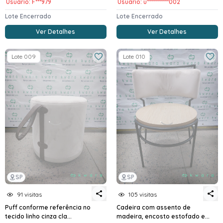
Usuario: F***979
Usuario: u***********002
Lote Encerrado
Lote Encerrado
Ver Detalhes
Ver Detalhes
Lote 009
Lote 010
SP
SP
91 visitas
105 visitas
Puff conforme referência no
Cadeira com assento de
tecido linho cinza cla...
madeira, encosto estofado e...