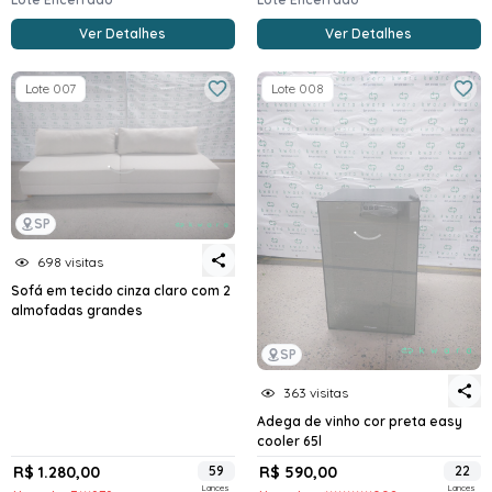
Ver Detalhes
Ver Detalhes
Lote 007
Lote 008
SP
698 visitas
Sofá em tecido cinza claro com 2
almofadas grandes
SP
363 visitas
Adega de vinho cor preta easy
cooler 65l
R$ 1.280,00
59
R$ 590,00
22
Lances
Lances