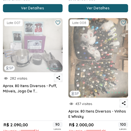
Ver Detalhes
Ver Detalhes
Lote 007
Lote 008
SP
282 visitas
Aprox. 80 Itens Diversos - Puff,
Móveis, Jogo De T...
SP
437 visitas
Aprox. 80 Itens Diversos - Vinhos
E Whisky
R$ 2.090,00
90
R$ 2.000,00
100
Lances
Lances