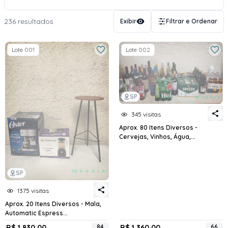
236 resultados
Exibir
Filtrar e Ordenar
Lote 001
Lote 002
SP
345 visitas
Aprox. 80 Itens Diversos -
Cervejas, Vinhos, Água,...
SP
1375 visitas
Aprox. 20 Itens Diversos - Mala,
Automatic Espress...
R$ 1.830,00
84
R$ 1.360,00
66