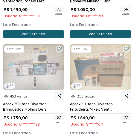
Ventilador, Panela Elét...
Banheira Millena, Cuba,...
R$ 1.490,00
75
R$ 1.050,00
36
Lances
Lances
Usuario: u***********188
Usuario: N********rre
Lote Encerrado
Lote Encerrado
Ver Detalhes
Ver Detalhes
Lote 005
Lote 006
SP
SP
453 visitas
358 visitas
Aprox. 50 Itens Diversos -
Aprox. 10 Itens Diversos -
Brinquedos, Folhas De S...
Fritadeira, Mixer, Vent...
R$ 1.750,00
57
R$ 1.840,00
77
Lances
Lances
Usuario: u***********188
Usuario: S********ort
Lote Encerrado
Lote Encerrado