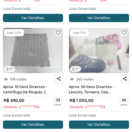
Usuario: u***********f26
Usuario: u***********0d4
Lote Encerrado
Lote Encerrado
Ver Detalhes
Ver Detalhes
Lote 009
Lote 010
SP
SP
263 visitas
158 visitas
Aprox. 50 Itens Diversos -
Aprox. 10 Itens Diversos -
Lençóis, Torneira, Caix...
Centrífuga De Roupas, C...
R$ 690,00
23
R$ 1.050,00
46
Lances
Lances
Usuario: u***********f26
Usuario: u***********f26
Lote Encerrado
Lote Encerrado
Ver Detalhes
Ver Detalhes