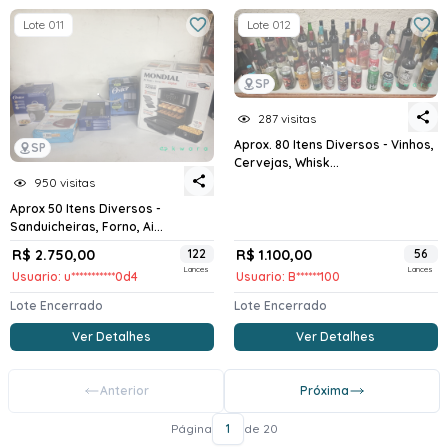
Lote 011
Lote 012
SP
287 visitas
Aprox. 80 Itens Diversos - Vinhos,
SP
Cervejas, Whisk...
950 visitas
Aprox 50 Itens Diversos -
Sanduicheiras, Forno, Ai...
R$ 2.750,00
122
R$ 1.100,00
56
Lances
Lances
Usuario: u***********0d4
Usuario: B******100
Lote Encerrado
Lote Encerrado
Ver Detalhes
Ver Detalhes
Anterior
Próxima
Página
1
de 20