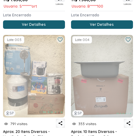
Lances
Lances
Usuario: S********ort
Usuario: B******100
Lote Encerrado
Lote Encerrado
Ver Detalhes
Ver Detalhes
Lote 003
Lote 004
SP
SP
791 visitas
353 visitas
Aprox. 20 Itens Diversos -
Aprox. 10 Itens Diversos -