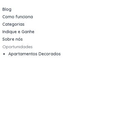
Blog
Como funciona
Categorias
Indique e Ganhe
Sobre nós
Oportunidades
Apartamentos Decorados
Cotas de Consórcios
Desativações Corporativas
Leilões Judiciais
Logística Reversa
Mega Lotes
Queima de Estoque
Veículos
Fale com a gente