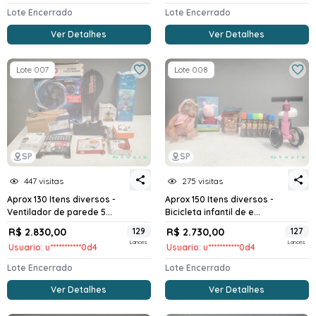
Lote Encerrado
Lote Encerrado
Ver Detalhes
Ver Detalhes
Lote 007
Lote 008
SP
SP
447 visitas
275 visitas
Aprox 130 Itens diversos -
Aprox 150 Itens diversos -
Ventilador de parede 5...
Bicicleta infantil de e...
R$ 2.830,00
129
R$ 2.730,00
127
Lances
Lances
Usuario: u***********0d4
Usuario: u***********0d4
Lote Encerrado
Lote Encerrado
Ver Detalhes
Ver Detalhes