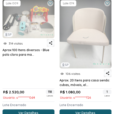
Lote 009
Lote 074
SP
314 visitas
Aprox 100 Itens diversos - Blue
polo cloro para ma...
SP
106 visitas
Aprox. 20 Itens para casa sendo:
cubas, móveis, el...
R$ 2.520,00
118
R$ 1.080,00
1
Lances
Lance
Usuario: u***********0d4
Usuario: u***********f26
Lote Encerrado
Lote Encerrado
Ver Detalhes
Ver Detalhes