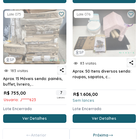
Lote 075
Lote 076
SP
SP
83 visitas
183 visitas
Aprox. 50 Itens diversos sendo:
roupas, sapatos, c...
Aprox. 15 Móveis sendo: painéis,
buffet, livreiro,...
R$ 755,00
7
R$ 1.606,00
Lances
Usuario: J******623
Sem lances
Lote Encerrado
Lote Encerrado
Ver Detalhes
Ver Detalhes
Anterior
Próxima