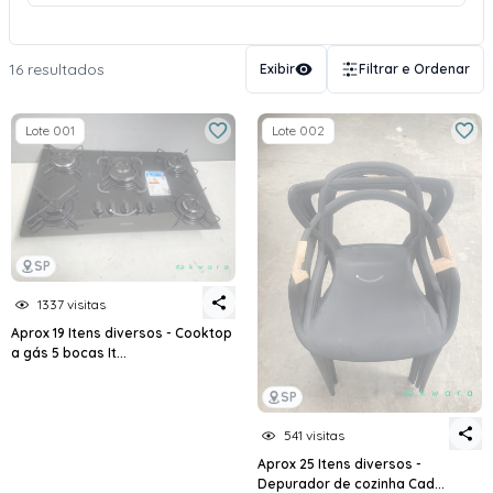
16 resultados
Exibir
Filtrar e Ordenar
Lote 001
Lote 002
SP
1337 visitas
Aprox 19 Itens diversos - Cooktop
a gás 5 bocas It...
SP
541 visitas
Aprox 25 Itens diversos -
Depurador de cozinha Cad...