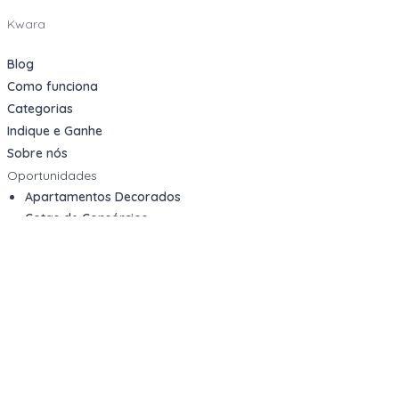
Kwara
Blog
Como funciona
Categorias
Indique e Ganhe
Sobre nós
Oportunidades
Apartamentos Decorados
Cotas de Consórcios
Desativações Corporativas
Leilões Judiciais
Logística Reversa
Mega Lotes
Queima de Estoque
Veículos