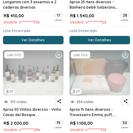
Longarina com 3 assentos e 2
Aprox 25 Itens diversos -
cadeiras diversas
Banheira bebê Galzerano,...
R$ 410,00
17
R$ 1.540,00
28
Lances
Lances
Usuario: u***********f26
Usuario: u***********f26
Lote Encerrado
Lote Encerrado
Ver Detalhes
Ver Detalhes
Lote 005
Lote 006
SP
SP
313 visitas
434 visitas
Aprox 50 Vinhos diversos - Vinho
Aprox 15 Itens diversos -
Casas del Bosque ...
Travesseiro Emma, puff, ...
R$ 2.020,00
79
R$ 1.100,00
50
Lances
Lances
Usuario: u***********d1e
Usuario: u***********f26