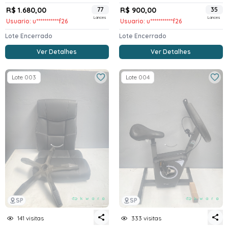
R$ 1.680,00
77
R$ 900,00
35
Lances
Lances
Usuario: u***********f26
Usuario: u***********f26
Lote Encerrado
Lote Encerrado
Ver Detalhes
Ver Detalhes
Lote 003
Lote 004
SP
SP
141 visitas
333 visitas