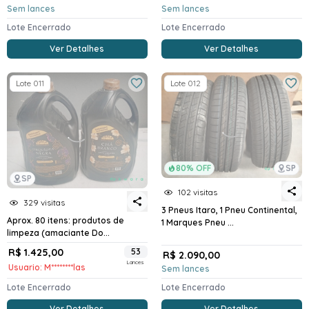
Sem lances
Sem lances
Lote Encerrado
Lote Encerrado
Ver Detalhes
Ver Detalhes
Lote 011
Lote 012
80% OFF
SP
SP
102 visitas
329 visitas
3 Pneus Itaro, 1 Pneu Continental,
Aprox. 80 itens: produtos de
1 Marques Pneu ...
limpeza (amaciante Do...
R$ 1.425,00
53
R$ 2.090,00
Lances
Usuario: M********las
Sem lances
Lote Encerrado
Lote Encerrado
Ver Detalhes
Ver Detalhes