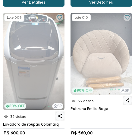
Ver Detalhes
Ver Detalhes
Lote 009
Lote 010
80% OFF
SP
33 visitas
80% OFF
SP
Poltrona Emilia Bege
32 visitas
Lavadora de roupas Colomarq
R$ 600,00
R$ 560,00