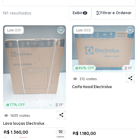
181 resultados
Exibir
Filtrar e Ordenar
Lote 001
Lote 002
80% OFF
SP
212 visitas
Coifa Hood Electrolux
77% OFF
SP
1635 visitas
Lava louças Electrolux
R$ 1.360,00
10
R$ 1.180,00
Lances