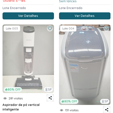
Usuario: E***les
Sem lances
Lote Encerrado
Lote Encerrado
Ver Detalhes
Ver Detalhes
Lote 003
Lote 004
80% OFF
SP
281 visitas
80% OFF
SP
Aspirador de pó vertical
inteligente
131 visitas