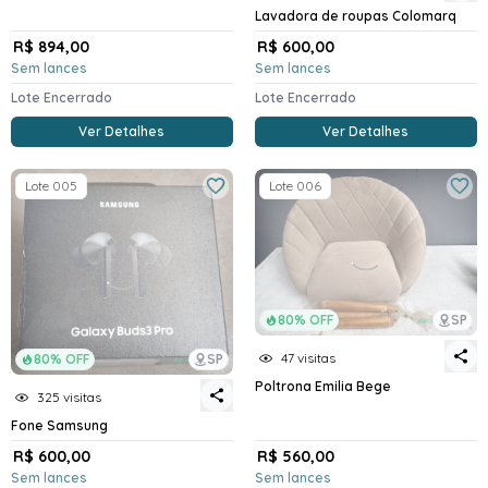
Lavadora de roupas Colomarq
R$ 894,00
R$ 600,00
Sem lances
Sem lances
Lote Encerrado
Lote Encerrado
Ver Detalhes
Ver Detalhes
Lote 005
Lote 006
80% OFF
SP
47 visitas
80% OFF
SP
Poltrona Emilia Bege
325 visitas
Fone Samsung
R$ 600,00
R$ 560,00
Sem lances
Sem lances