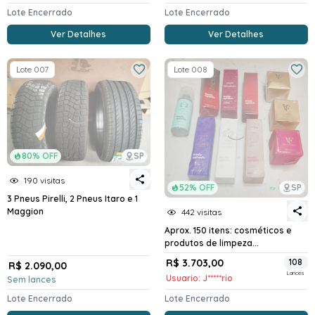
Lote Encerrado
Lote Encerrado
Ver Detalhes
Ver Detalhes
Lote 007
Lote 008
80% OFF
SP
190 visitas
52% OFF
SP
3 Pneus Pirelli, 2 Pneus Itaro e 1
Maggion
442 visitas
Aprox. 150 itens: cosméticos e
produtos de limpeza...
R$ 3.703,00
108
R$ 2.090,00
Lances
Usuario: J*****rio
Sem lances
Lote Encerrado
Lote Encerrado