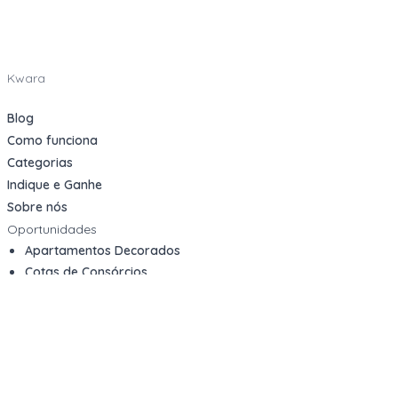
Kwara
Blog
Como funciona
Categorias
Indique e Ganhe
Sobre nós
Oportunidades
Apartamentos Decorados
Cotas de Consórcios
Desativações Corporativas
Leilões Judiciais
Logística Reversa
Mega Lotes
Queima de Estoque