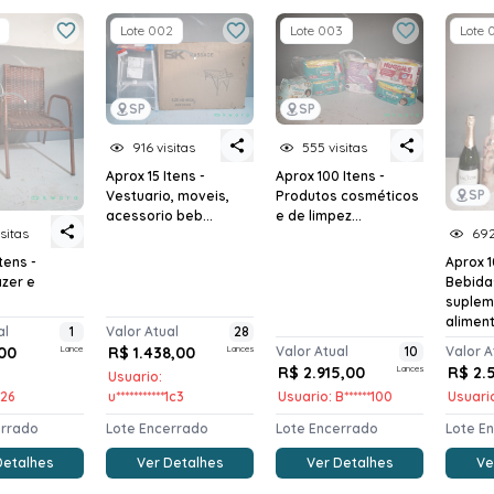
Lote 002
Lote 003
Lote 
SP
SP
916 visitas
555 visitas
Aprox 15 Itens -
Aprox 100 Itens -
SP
Vestuario, moveis,
Produtos cosméticos
acessorio beb...
e de limpez...
isitas
692
tens -
Aprox 1
azer e
Bebida
suplem
alimen
al
1
Valor Atual
28
00
Lance
R$ 1.438,00
Lances
Valor Atual
10
Valor A
R$ 2.915,00
Lances
R$ 2.
Usuario:
f26
u***********1c3
Usuario: B******100
Usuario
errado
Lote Encerrado
Lote Encerrado
Lote E
Detalhes
Ver Detalhes
Ver Detalhes
Ve