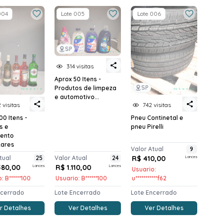
004
Lote 005
Lote 006
SP
314 visitas
Aprox 50 Itens -
SP
Produtos de limpeza
e automotivo...
 visitas
742 visitas
00 Itens -
Pneu Continetal e
s e
pneu Pirelli
ento
tares
Valor Atual
9
tual
25
Valor Atual
24
R$ 410,00
Lances
580,00
Lances
R$ 1.110,00
Lances
Usuario:
: B******100
Usuario: B******100
u***********f62
ncerrado
Lote Encerrado
Lote Encerrado
r Detalhes
Ver Detalhes
Ver Detalhes