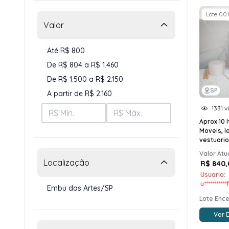
Lote 001
Valor
Até R$ 800
De R$ 804 a R$ 1.460
De R$ 1.500 a R$ 2.150
SP
A partir de R$ 2.160
1331 v
Aprox 10 I
Moveis, l
vestuario
Valor Atu
Localização
R$ 840,
Usuario:
u***********
Embu das Artes/SP
Lote Enc
Ver 