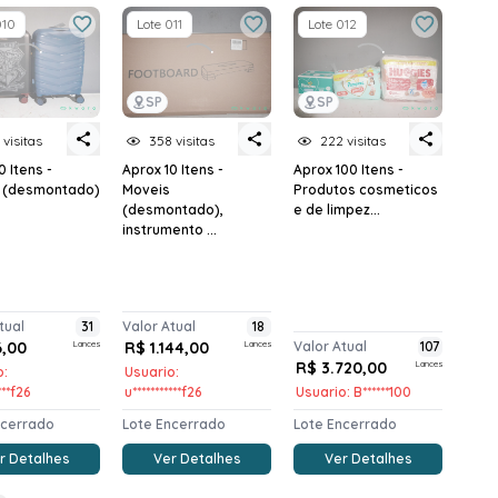
010
Lote 011
Lote 012
SP
SP
 visitas
358 visitas
222 visitas
0 Itens -
Aprox 10 Itens -
Aprox 100 Itens -
 (desmontado)
Moveis
Produtos cosmeticos
(desmontado),
e de limpez...
instrumento ...
tual
31
Valor Atual
18
6,00
Lances
R$ 1.144,00
Lances
Valor Atual
107
R$ 3.720,00
Lances
o:
Usuario:
***f26
u***********f26
Usuario: B******100
ncerrado
Lote Encerrado
Lote Encerrado
r Detalhes
Ver Detalhes
Ver Detalhes