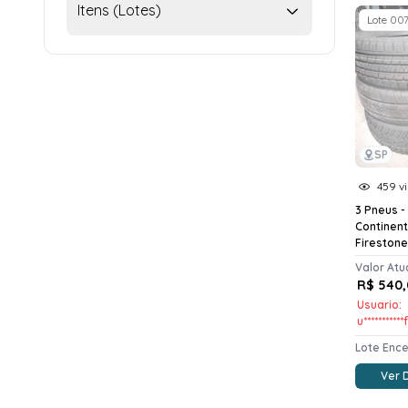
Itens (Lotes)
Lote 00
SP
459 vi
3 Pneus -
Continent
Firestone
Valor Atu
R$ 540,
Usuario:
u***********
Lote Enc
Ver 