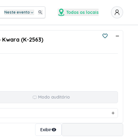
Todos os locais
Neste evento
o Kwara (K-2563)
Modo auditório
Ordenar
Exibir