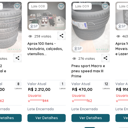
7
Lote 008
Lote 009
Lote 
SP
SP
258 visitas
463
Aprox 100 Itens -
Aprox 1
SP
Vestuário, calçados,
Moveis
utensílios...
e Lazer
sitas
276 visitas
 2
Pneu sport Macro e
al e
pneu speed max III
Prime
al
8
Valor Atual
1
Valor Atual
12
Valor A
00
Lances
R$ 2.212,00
Lance
R$ 470,00
Lances
R$ 91
Usuario:
Usuario:
Usuari
f62
u***********844
u***********f62
u********
errado
Lote Encerrado
Lote Encerrado
Lote E
Detalhes
Ver Detalhes
Ver Detalhes
Ve