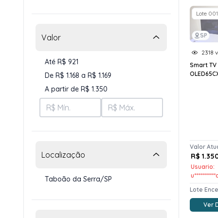
Lote 001
SP
Valor
2318 v
Até R$ 921
Smart TV 
OLED65C
De R$ 1.168 a R$ 1.169
A partir de R$ 1.350
Valor Atu
Localização
R$ 1.35
Usuario:
u**********
Taboão da Serra/SP
Lote Enc
Ver 