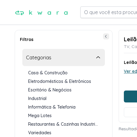
O que você esta procu
Leil
Filtros
TV, Ca
Categorias
Leilã
Ver ed
Casa & Construção
Eletrodomésticos & Eletrônicos
Escritório & Negócios
Industrial
Informática & Telefonia
Mega Lotes
Restaurantes & Cozinhas Industriais
Resultad
Variedades