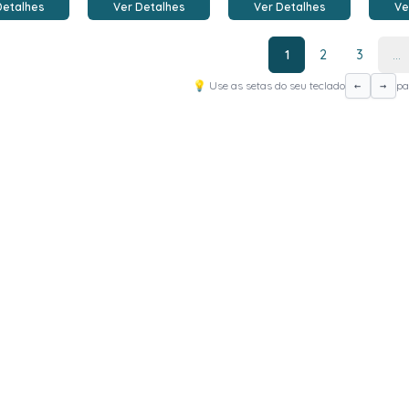
Detalhes
Ver Detalhes
Ver Detalhes
Ve
1
2
3
...
💡 Use as setas do seu teclado
pa
←
→