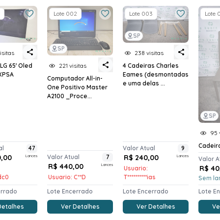
Lote 002
Lote 003
Lote 
SP
SP
isitas
238 visitas
221 visitas
LG 65' Oled
4 Cadeiras Charles
XPSA
Eames (desmontadas
Computador All-in-
e uma delas ...
One Positivo Master
A2100 _Proce...
SP
95 
Cadeir
al
47
Valor Atual
9
0,00
Lances
Valor Atual
7
R$ 240,00
Lances
Valor A
R$ 440,00
Lances
R$ 40
Usuario:
*dc0
Usuario: C**D
T**********ias
Sem la
errado
Lote Encerrado
Lote Encerrado
Lote E
Detalhes
Ver Detalhes
Ver Detalhes
Ve