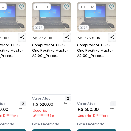
010
Lote 011
Lote 012
SP
SP
visitas
27 visitas
29 visitas
dor All-in-
Computador All-in-
Computador All-in-
sitivo Master
One Positivo Master
One Positivo Master
Proce...
A2100 _Proce...
A2100 _Proce...
Valor Atual
2
tual
2
R$ 320,00
Lances
Valor Atual
1
0,00
Lances
R$ 300,00
Lance
Usuario:
: D******ore
u***********38e
Usuario: D******ore
ncerrado
Lote Encerrado
Lote Encerrado