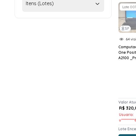
Itens (Lotes)
Lote 00
SP
64 vis
Computado
One Posi
A2100 _Pr
Valor Atu
R$ 320,
Usuario:
u***********
Lote Enc