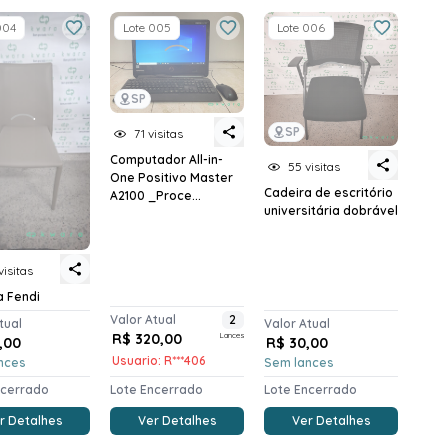
004
Lote 005
Lote 006
SP
SP
71 visitas
Computador All-in-
55 visitas
One Positivo Master
Cadeira de escritório
A2100 _Proce...
universitária dobrável
visitas
a Fendi
Valor Atual
2
tual
Valor Atual
R$ 320,00
Lances
,00
R$ 30,00
Usuario: R***406
nces
Sem lances
ncerrado
Lote Encerrado
Lote Encerrado
r Detalhes
Ver Detalhes
Ver Detalhes