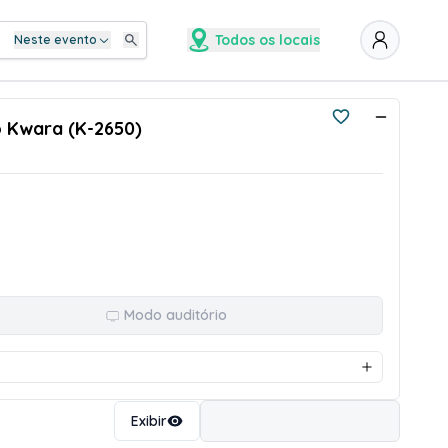
Todos os locais
Neste evento
o Kwara (K-2650)
Modo auditório
Ordenar
Exibir