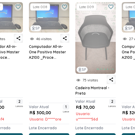
7
Lote 008
Lote 009
Lote 
SP
SP
itas
46 visitas
27 
r All-in-
Computador All-in-
Computa
tivo Master
One Positivo Master
One Po
oce...
A2100 _Proce...
A2100 _
SP
75 visitas
Cadeira Montreal -
Preta
al
2
Valor Atual
2
00
Lances
Valor Atual
1
R$ 70,00
Lances
Valor A
R$ 300,00
Lance
R$ 32
Usuario:
6f4
Usuario: D******ore
u***********56d
Usuario
errado
Lote Encerrado
Lote Encerrado
Lote E