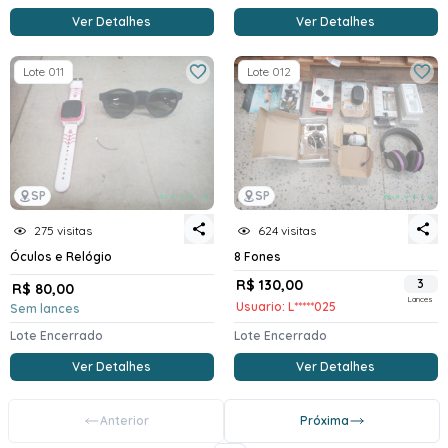
Ver Detalhes
Ver Detalhes
Lote 011
Lote 012
SP
SP
275 visitas
624 visitas
Óculos e Relógio
8 Fones
R$ 130,00
3
R$ 80,00
Lances
Usuario: L*****025
Sem lances
Lote Encerrado
Lote Encerrado
Ver Detalhes
Ver Detalhes
Anterior
Próxima