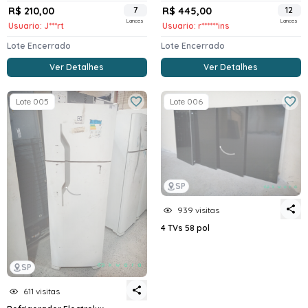
R$ 210,00
7
R$ 445,00
12
Lances
Lances
Usuario: J***rt
Usuario: r******ins
Lote Encerrado
Lote Encerrado
Ver Detalhes
Ver Detalhes
Lote 005
Lote 006
SP
939 visitas
4 TVs 58 pol
SP
611 visitas