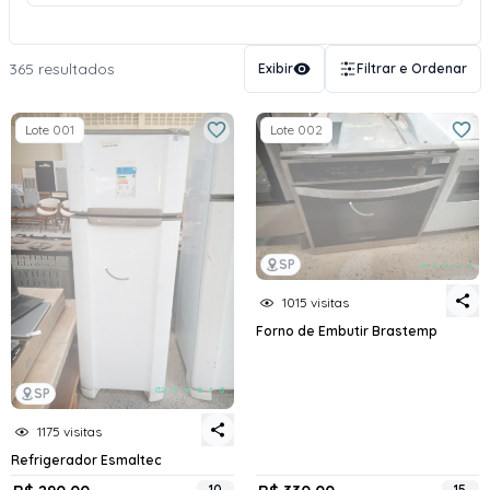
365 resultados
Exibir
Filtrar e Ordenar
Lote 001
Lote 002
SP
1015 visitas
Forno de Embutir Brastemp
SP
1175 visitas
Refrigerador Esmaltec
10
15