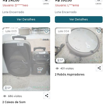
R$ 290,00
R$ 330,00
Lances
Lances
Usuario: D******neo
Usuario: L****ema
Lote Encerrado
Lote Encerrado
Ver Detalhes
Ver Detalhes
Lote 003
Lote 004
SP
401 visitas
2 Robôs Aspiradores
SP
686 visitas
2 Caixas de Som