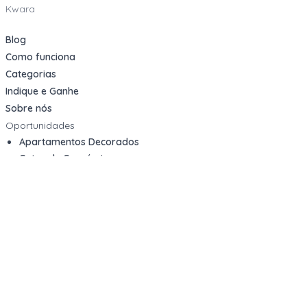
Kwara
Blog
Como funciona
Categorias
Indique e Ganhe
Sobre nós
Oportunidades
Apartamentos Decorados
Cotas de Consórcios
Desativações Corporativas
Leilões Judiciais
Logística Reversa
Mega Lotes
Queima de Estoque
Veículos