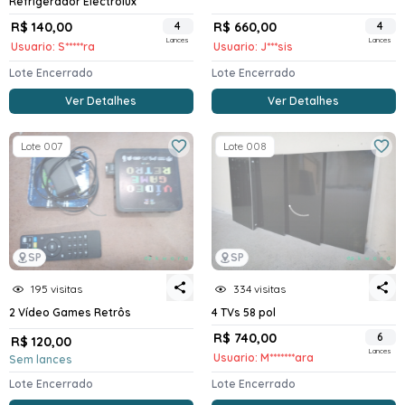
Refrigerador Electrolux
R$ 140,00
4
R$ 660,00
4
Lances
Lances
Usuario: S*****ra
Usuario: J***sis
Lote Encerrado
Lote Encerrado
Ver Detalhes
Ver Detalhes
Lote 007
Lote 008
SP
SP
195 visitas
334 visitas
2 Vídeo Games Retrôs
4 TVs 58 pol
R$ 740,00
6
R$ 120,00
Lances
Usuario: M*******ara
Sem lances
Lote Encerrado
Lote Encerrado