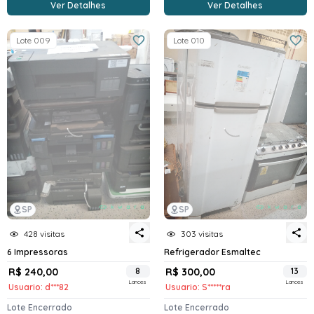
Ver Detalhes
Ver Detalhes
Lote 009
Lote 010
SP
SP
428 visitas
303 visitas
6 Impressoras
Refrigerador Esmaltec
R$ 240,00
8
R$ 300,00
13
Lances
Lances
Usuario: d***82
Usuario: S*****ra
Lote Encerrado
Lote Encerrado