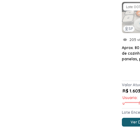
Lote 00
SP
205 vi
Aprox. 80
de cozinh
panelas, p
Valor Atu
R$ 1.60
Usuario:
u***********
Lote Enc
Ver 