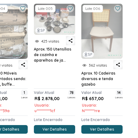
004
Lote 005
Lote 006
SP
425 visitas
Aprox. 150 Utensílios
SP
de cozinha e
aparelhos de ja...
 visitas
362 visitas
10 Móveis
Aprox. 10 Cadeiras
tados sendo:
diversas e tenda
 buffe...
gazebo
tual
1
Valor Atual
78
Valor Atual
14
1,00
Lance
R$ 2.878,00
Lances
R$ 657,00
Lances
o:
Usuario:
Usuario:
****39a
u***********1cf
N********rre
ncerrado
Lote Encerrado
Lote Encerrado
r Detalhes
Ver Detalhes
Ver Detalhes