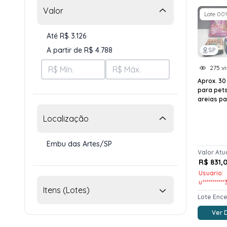
Valor
Lote 001
Até R$ 3.126
A partir de R$ 4.788
SP
275 vi
Aprox. 30
para pets
areias par
Localização
Embu das Artes/SP
Valor Atu
R$ 831,
Usuario:
u**********
Itens (Lotes)
Lote Enc
Ver 