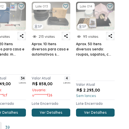
012
Lote 013
Lote 014
SP
SP
visitas
213 visitas
95 visitas
20 Itens
Aprox. 10 Itens
Aprox. 50 Itens
os para casa e
diversos para casa e
diversos sendo:
ndo: m...
automotivos s...
roupas, sapatos, c...
tual
34
Valor Atual
4
249,00
Lances
R$ 858,00
Lances
Valor Atual
R$ 2.293,00
o:
Usuario:
***1cf
u***********f26
Sem lances
ncerrado
Lote Encerrado
Lote Encerrado
r Detalhes
Ver Detalhes
Ver Detalhes
39