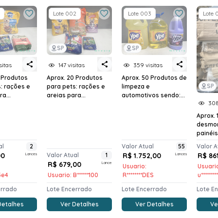
Lote 002
Lote 003
Lote 
SP
SP
sitas
147 visitas
359 visitas
 Produtos
Aprox. 20 Produtos
Aprox. 50 Produtos de
SP
: rações e
para pets: rações e
limpeza e
a...
areias para...
automotivos sendo:...
308
Aprox. 
desmon
painéis,
al
2
Valor Atual
55
Valor A
00
Lances
Valor Atual
1
R$ 1.752,00
Lances
R$ 86
R$ 679,00
Lance
Usuario:
Usuari
*3e4
Usuario: B******100
R********DES
u*******
errado
Lote Encerrado
Lote Encerrado
Lote E
Detalhes
Ver Detalhes
Ver Detalhes
Ve