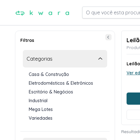
O que você esta procu
Leil
Filtros
Produt
Categorias
Leilã
Ver ed
Casa & Construção
Eletrodomésticos & Eletrônicos
Escritório & Negócios
Industrial
Mega Lotes
Variedades
Resultad