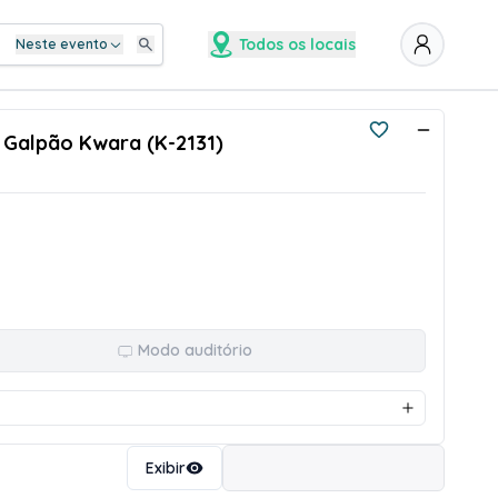
Todos os locais
Neste evento
- Galpão Kwara (K-2131)
Modo auditório
Ordenar
Exibir