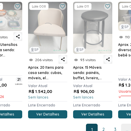
7
Lote 008
Lote 011
Lote 
SP
sitas
110 
 Utensílios
Aprox. 
SP
SP
a sendo:
divers
r...
bebê se
206 visitas
93 visitas
Aprox. 20 Itens para
Aprox. 15 Móveis
casa sendo: cubas,
sendo: painéis,
móveis, el...
buffet, livreiro,...
al
21
Valor A
3,00
Lances
R$ 1.
Valor Atual
Valor Atual
R$ 1.542,00
R$ 906,00
Usuari
f26
u********
Sem lances
Sem lances
errado
Lote Encerrado
Lote Encerrado
Lote E
Detalhes
Ver Detalhes
Ver Detalhes
Ve
1
2
3
...