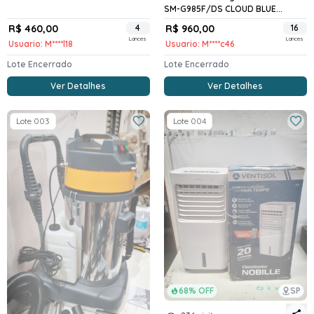
SM-G985F/DS CLOUD BLUE...
R$ 460,00
4
R$ 960,00
16
Lances
Lances
Usuario: M****l18
Usuario: M****c46
Lote Encerrado
Lote Encerrado
Ver Detalhes
Ver Detalhes
Lote 003
Lote 004
68% OFF
SP