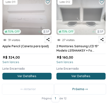
Lote 011
Lote 012
70% OFF
SP
75% OFF
SP
31 visitas
27 visitas
Apple Pencil (Caneta para Ipad)
2 Monitores Samsung LCD 15"
Modelo LS15HAAKSY + Fo...
R$ 324,00
R$ 160,00
Sem lances
Sem lances
Lote Encerrado
Lote Encerrado
Ver Detalhes
Ver Detalhes
Anterior
Próxima
Página
1
de 12