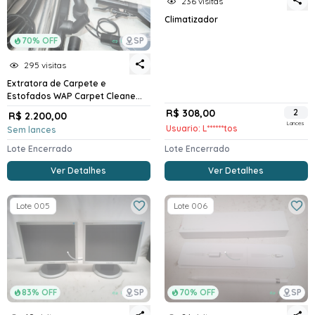
236 visitas
Climatizador
70% OFF
SP
295 visitas
Extratora de Carpete e
Estofados WAP Carpet Cleane...
R$ 308,00
2
R$ 2.200,00
Lances
Usuario: L******tos
Sem lances
Lote Encerrado
Lote Encerrado
Ver Detalhes
Ver Detalhes
Lote 005
Lote 006
83% OFF
SP
70% OFF
SP