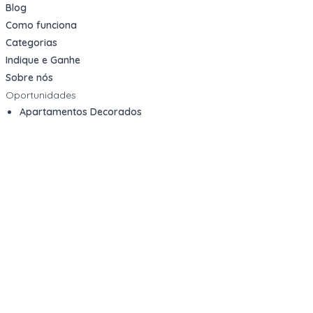
Blog
Como funciona
Categorias
Indique e Ganhe
Sobre nós
Oportunidades
Apartamentos Decorados
Cotas de Consórcios
Desativações Corporativas
Leilões Judiciais
Logística Reversa
Mega Lotes
Queima de Estoque
Veículos
Fale com a gente