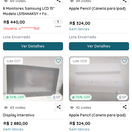
69 visitas
84 visitas
8 Monitores Samsung LCD 15"
Apple Pencil (Caneta para Ipad)
Modelo LS15HAAKSY + Fo...
R$ 440,00
1
R$ 324,00
Lance
Usuario: u***********9a1
Sem lances
Lote Encerrado
Lote Encerrado
Ver Detalhes
Ver Detalhes
Lote 007
Lote 008
70% OFF
SP
70% OFF
SP
63 visitas
42 visitas
Display Interativo
Apple Pencil (Caneta para Ipad)
R$ 2.880,00
R$ 324,00
Sem lances
Sem lances