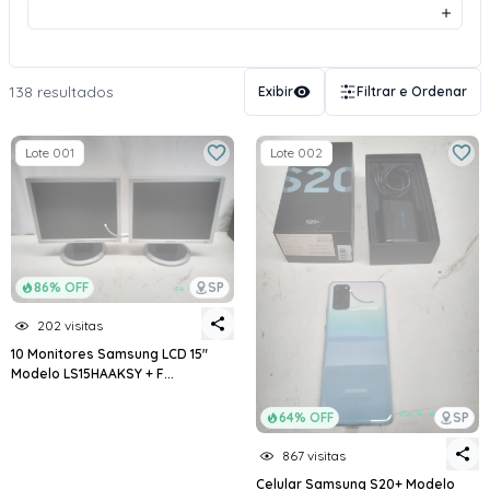
138 resultados
Exibir
Filtrar e Ordenar
Lote 001
Lote 002
86% OFF
SP
202 visitas
10 Monitores Samsung LCD 15"
Modelo LS15HAAKSY + F...
64% OFF
SP
867 visitas
Celular Samsung S20+ Modelo