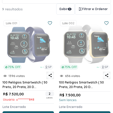
9 resultados
Exibir
Filtrar e Ordenar
Lote 001
Lote 002
75% OFF
SP
75% OFF
SP
1396 visitas
656 visitas
100 Relógios Smartwatch ( 50
100 Relógios Smartwatch ( 50
Preto, 20 Prata, 20 D...
Preto, 20 Prata, 20 D...
R$ 7.520,00
2
R$ 7.500,00
Lances
Usuario: u***********848
Sem lances
Lote Encerrado
Lote Encerrado