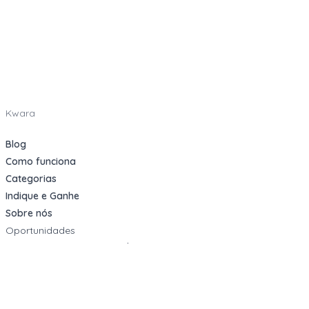
Kwara
Blog
Como funciona
Categorias
Indique e Ganhe
Sobre nós
Oportunidades
Apartamentos Decorados
Cotas de Consórcios
Desativações Corporativas
Leilões Judiciais