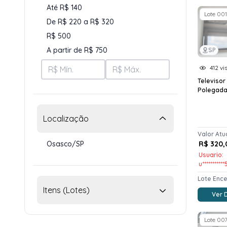
Até R$ 140
Lote 001
De R$ 220 a R$ 320
R$ 500
A partir de R$ 750
SP
412 vi
Televiso
Polegad
Localização
Valor Atu
Osasco/SP
R$ 320,
Usuario:
u**********
Lote Enc
Itens (Lotes)
Ver 
Lote 00