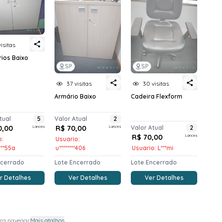
visitas
rios Baixo
SP
SP
37 visitas
30 visitas
Armário Baixo
Cadeira Flexform
tual
5
Valor Atual
2
0,00
Lances
R$ 70,00
Lances
Valor Atual
2
R$ 70,00
Lances
o:
Usuario:
****55a
u********406
Usuario: L***mi
ncerrado
Lote Encerrado
Lote Encerrado
r Detalhes
Ver Detalhes
Ver Detalhes
ra navegar.
Mais atalhos