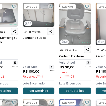
Lote 002
Lote 003
Lote 
SP
sitas
43 visitas
r Samsung 32
2 Armários Baixo
SP
SP
as
79 visitas
46 
Cadeira Flexform
2 Armá
al
13
Valor Atual
3
00
Lances
Valor Atual
3
R$ 90,00
Lances
Valor A
R$ 100,00
Lances
R$ 11
Usuario:
*5a2
Usuario: L***mi
u********406
Usuario
errado
Lote Encerrado
Lote Encerrado
Lote E
Detalhes
Ver Detalhes
Ver Detalhes
Ve
7
Lote 008
Lote 009
Lote 