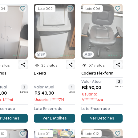
004
Lote 005
Lote 006
SP
SP
visitas
28 visitas
57 visitas
rios
Lixeira
Cadeira Flexform
Valor Atual
3
tual
3
Valor Atual
1
R$ 90,00
Lances
0,00
Lances
R$ 40,00
Lance
Usuario:
: L***mi
Usuario: l******714
V**********uza
ncerrado
Lote Encerrado
Lote Encerrado
r Detalhes
Ver Detalhes
Ver Detalhes
010
Lote 011
Lote 012