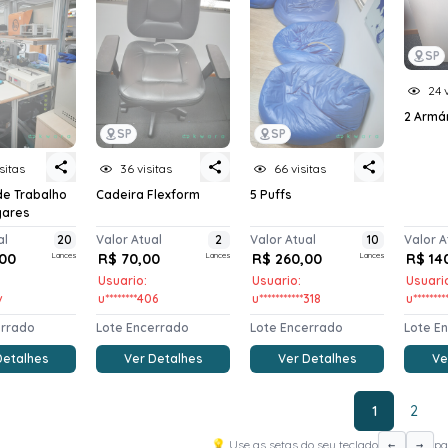
SP
24 
2 Armá
SP
SP
sitas
36 visitas
66 visitas
de Trabalho
Cadeira Flexform
5 Puffs
gares
al
20
Valor Atual
2
Valor Atual
10
Valor A
00
Lances
R$ 70,00
Lances
R$ 260,00
Lances
R$ 14
Usuario:
Usuario:
Usuari
v
u********406
u***********318
u*******
errado
Lote Encerrado
Lote Encerrado
Lote E
Detalhes
Ver Detalhes
Ver Detalhes
Ve
1
2
💡 Use as setas do seu teclado
pa
←
→