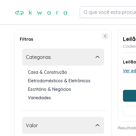
O que você esta procu
Leil
Filtros
Cadeir
Categorias
Leilã
Ver ed
Casa & Construção
Eletrodomésticos & Eletrônicos
Escritório & Negócios
Variedades
Valor
Resultad