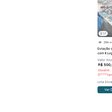
SP
286 vi
Estação 
com 8 Lu
Valor Atu
R$ 500,
Usuario:
D*******cp
Lote Enc
Ver 