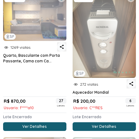
SP
1269 visitas
Quarto, Basculante com Porta
Passante, Cama com Ca...
SP
272 visitas
Aquecedor Mondial
R$ 870,00
27
R$ 200,00
6
Lances
Lances
Usuario: f*****a10
Usuario: C***RES
Lote Encerrado
Lote Encerrado
Ver Detalhes
Ver Detalhes