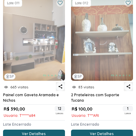
Lote 011
Lote 012
SP
SP
665 visitas
83 visitas
Painel com Gaveta Aramada e
2 Prateleiras com Suporte
Nichos
Tucano
R$ 390,00
12
R$ 100,00
1
Lances
Lance
Usuario: T******a84
Usuario: T***ARI
Lote Encerrado
Lote Encerrado
Ver Detalhes
Ver Detalhes