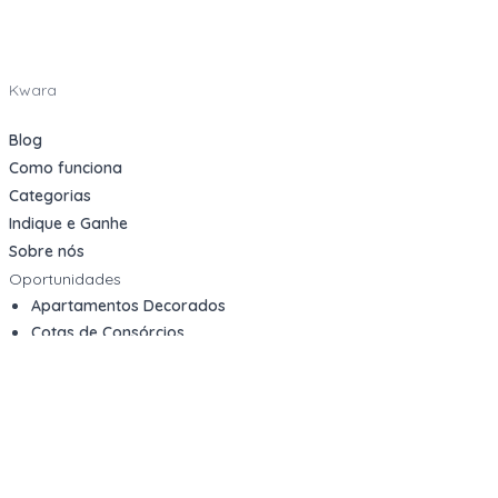
Kwara
Blog
Como funciona
Categorias
Indique e Ganhe
Sobre nós
Oportunidades
Apartamentos Decorados
Cotas de Consórcios
Desativações Corporativas
Leilões Judiciais
Logística Reversa
Mega Lotes
Queima de Estoque
Veículos