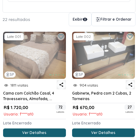
22 resultados
Exibir
Filtrar e Ordenar
Lote 001
Lote 002
SP
SP
1811 visitas
904 visitas
Cama com Colchão Casal, 4
Gabinete, Pedra com 2 Cubas, 2
Travesseiros, Almofada, ...
Torneiras
R$ 1.720,00
72
R$ 670,00
27
Lances
Lances
Usuario: f*****a10
Usuario: f*****a10
Lote Encerrado
Lote Encerrado
Ver Detalhes
Ver Detalhes