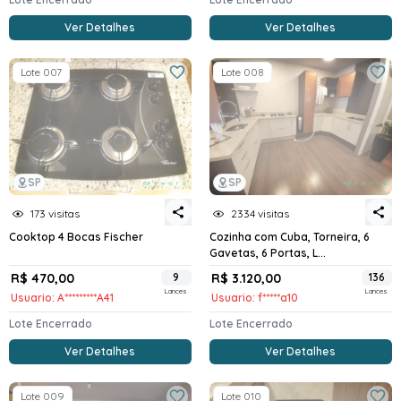
Ver Detalhes
Ver Detalhes
Lote 007
Lote 008
SP
SP
173 visitas
2334 visitas
Cooktop 4 Bocas Fischer
Cozinha com Cuba, Torneira, 6
Gavetas, 6 Portas, L...
R$ 470,00
9
R$ 3.120,00
136
Lances
Lances
Usuario: A*********A41
Usuario: f*****a10
Lote Encerrado
Lote Encerrado
Ver Detalhes
Ver Detalhes
Lote 009
Lote 010