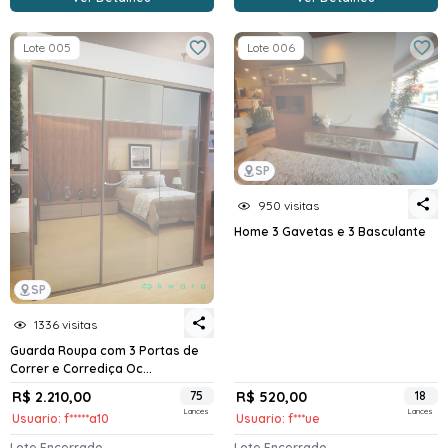
Lote 005
Lote 006
SP
950 visitas
Home 3 Gavetas e 3 Basculante
SP
1336 visitas
Guarda Roupa com 3 Portas de
Correr e Corrediça Oc...
R$ 2.210,00
75
R$ 520,00
18
Lances
Lances
Usuario: f*****a10
Usuario: f***ue
Lote Encerrado
Lote Encerrado