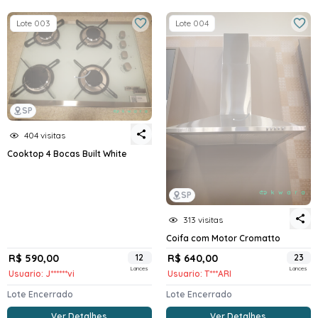
Lote 003
Lote 004
SP
404 visitas
Cooktop 4 Bocas Built White
SP
313 visitas
Coifa com Motor Cromatto
R$ 590,00
12
R$ 640,00
23
Lances
Lances
Usuario: J******vi
Usuario: T***ARI
Lote Encerrado
Lote Encerrado
Ver Detalhes
Ver Detalhes