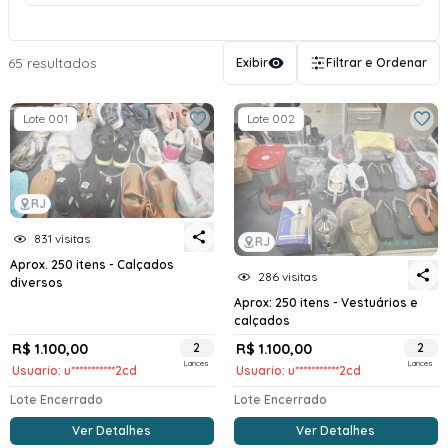
65 resultados
Exibir
Filtrar e Ordenar
Lote 001
Lote 002
RJ
831 visitas
RJ
Aprox. 250 itens - Calçados
286 visitas
diversos
Aprox: 250 itens - Vestuários e
calçados
R$ 1.100,00
2
R$ 1.100,00
2
Lances
Lances
Usuario: u***********2cd
Usuario: u***********2cd
Lote Encerrado
Lote Encerrado
Ver Detalhes
Ver Detalhes