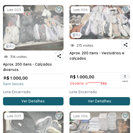
Lote 003
Lote 004
RJ
215 visitas
RJ
Aprox. 200 itens - Vestuários e
316 visitas
calçados
Aprox. 200 itens - Calçados
diversos
R$ 1.000,00
1
R$ 1.000,00
Lance
Usuario: u***********68e
Sem lances
Lote Encerrado
Lote Encerrado
Ver Detalhes
Ver Detalhes
Lote 005
Lote 006