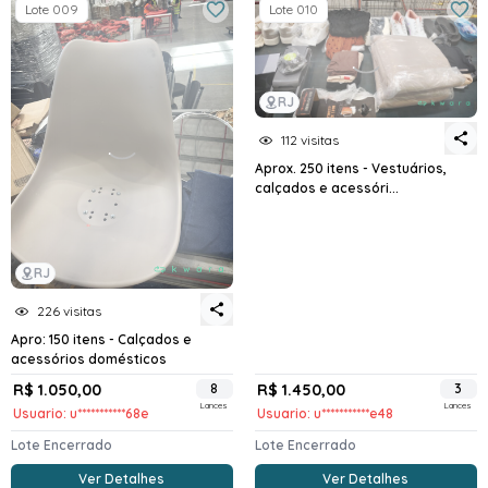
Lote 009
Lote 010
RJ
112 visitas
Aprox. 250 itens - Vestuários,
calçados e acessóri...
RJ
226 visitas
Apro: 150 itens - Calçados e
acessórios domésticos
R$ 1.050,00
8
R$ 1.450,00
3
Lances
Lances
Usuario: u***********68e
Usuario: u***********e48
Lote Encerrado
Lote Encerrado
Ver Detalhes
Ver Detalhes