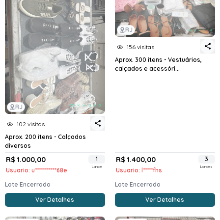
RJ
156 visitas
Aprox. 300 itens - Vestuários,
calçados e acessóri...
RJ
102 visitas
Aprox. 200 itens - Calçados
diversos
R$ 1.000,00
1
R$ 1.400,00
3
Lance
Lances
Usuario: u***********68e
Usuario: l*****fhs
Lote Encerrado
Lote Encerrado
Ver Detalhes
Ver Detalhes