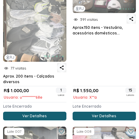
RJ
391 visitas
Aprox.150 itens - Vestuário,
acessórios domésticos...
RJ
77 visitas
Aprox. 200 itens - Calçados
diversos
R$ 1.000,00
1
R$ 1.550,00
15
Lance
Lances
Usuario: u***********68e
Usuario: X**a
Lote Encerrado
Lote Encerrado
Ver Detalhes
Ver Detalhes
Lote 007
Lote 008