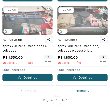
Lote 011
Lote 012
RJ
RJ
198 visitas
162 visitas
Aprox.250 itens - Vestuários e
Aprox. 200 itens - Vestuário,
calçados
calçados e acessório...
R$ 1.350,00
2
R$ 1.800,00
9
Lances
Lances
Usuario: u***********68e
Usuario: l*****fhs
Lote Encerrado
Lote Encerrado
Ver Detalhes
Ver Detalhes
Anterior
Próxima
Página
1
de 6