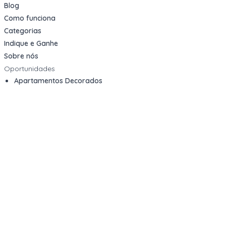
Blog
Como funciona
Categorias
Indique e Ganhe
Sobre nós
Oportunidades
Apartamentos Decorados
Cotas de Consórcios
Desativações Corporativas
Leilões Judiciais
Logística Reversa
Mega Lotes
Queima de Estoque
Veículos
Fale com a gente