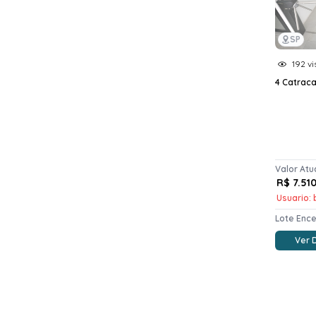
SP
192 vi
4 Catraca
Valor Atu
R$ 7.51
Usuario: 
Lote Enc
Ver 