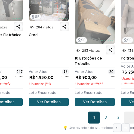
SP
sitas
284 visitas
s Eletrônica
Gradil
SP
SP
283 visitas
136
10 Estações de
Poltro
Trabalho
Valor A
al
247
Valor Atual
96
Valor Atual
20
R$ 23
0,00
Lances
R$ 1.950,00
Lances
R$ 900,00
Lances
Usuari
b***ofx
Usuario: j***k
Usuario: A***922
u********
errado
Lote Encerrado
Lote Encerrado
Lote E
Detalhes
Ver Detalhes
Ver Detalhes
Ve
1
2
3
...
💡 Use as setas do seu teclado
pa
←
→