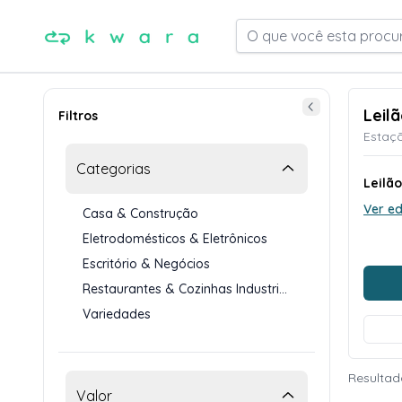
O que você esta procu
Leil
Filtros
Estaçõ
Categorias
Leilão
Ver ed
Casa & Construção
Eletrodomésticos & Eletrônicos
Escritório & Negócios
Restaurantes & Cozinhas Industriais
Variedades
Resultado
Valor