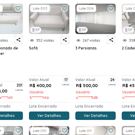
Lote 003
Lote 004
Lote 
SP
SP
SP
sitas
352 visitas
267 visitas
338
cionado de
Sofá
3 Persianas
2 Cade
ier
Valor Atual
17
Valor Atual
24
Valor A
al
201
R$ 400,00
Lances
R$ 500,00
Lances
R$ 45
0,00
Lances
Usuario:
Usuario:
Usuari
*****ish
S*********nta
u***********5d6
u*******
errado
Lote Encerrado
Lote Encerrado
Lote E
Detalhes
Ver Detalhes
Ver Detalhes
Ve
9
Lote 010
Lote 011
Lote 