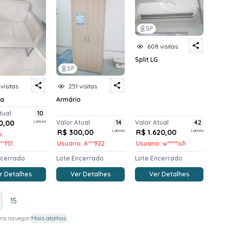
SP
608 visitas
Split LG
SP
 visitas
251 visitas
na
Armário
tual
10
0,00
Lances
Valor Atual
14
Valor Atual
42
R$ 300,00
Lances
R$ 1.620,00
Lances
o:
***f51
Usuario: A***922
Usuario: w*****ish
ncerrado
Lote Encerrado
Lote Encerrado
r Detalhes
Ver Detalhes
Ver Detalhes
15
ra navegar.
Mais atalhos