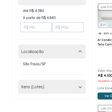
Lote 001
Até R$ 4.380
A partir de R$ 6.840
SP
889 vi
Ar Condi
Teto Carr
Localização
São Paulo/SP
Valor Atu
R$ 4.10
Usuario: w
Itens (Lotes)
Lote Enc
Ver 
Lote 00