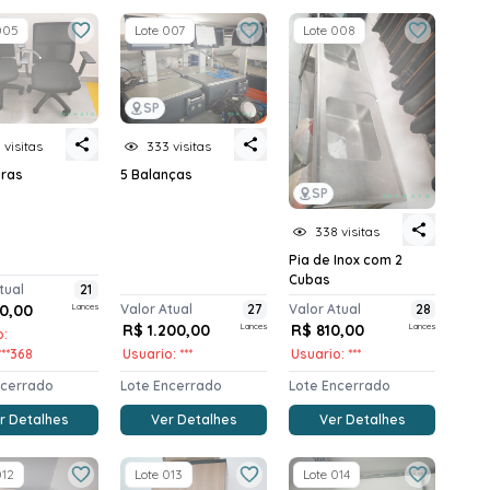
005
Lote 007
Lote 008
SP
 visitas
333 visitas
iras
5 Balanças
SP
338 visitas
Pia de Inox com 2
Cubas
tual
21
0,00
Lances
Valor Atual
27
Valor Atual
28
R$ 1.200,00
Lances
R$ 810,00
Lances
o:
****368
Usuario: ***
Usuario: ***
ncerrado
Lote Encerrado
Lote Encerrado
r Detalhes
Ver Detalhes
Ver Detalhes
012
Lote 013
Lote 014