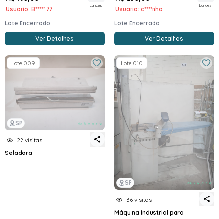
Lances
Lances
Usuario: B***** 77
Usuario: c****nho
Lote Encerrado
Lote Encerrado
Ver Detalhes
Ver Detalhes
Lote 009
Lote 010
SP
22 visitas
Seladora
SP
36 visitas
Máquina Industrial para