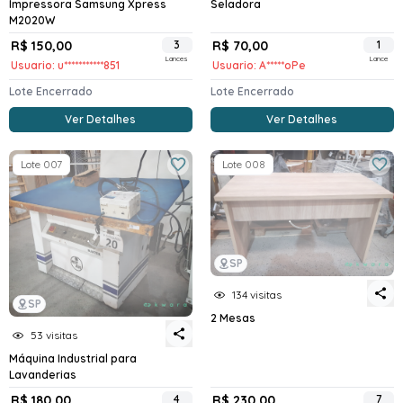
Impressora Samsung Xpress
Seladora
M2020W
R$ 150,00
3
R$ 70,00
1
Lances
Lance
Usuario: u***********851
Usuario: A*****oPe
Lote Encerrado
Lote Encerrado
Ver Detalhes
Ver Detalhes
Lote 007
Lote 008
SP
134 visitas
SP
2 Mesas
53 visitas
Máquina Industrial para
Lavanderias
R$ 180,00
4
R$ 230,00
7