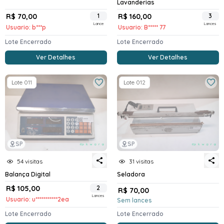
Lavanderias
R$ 70,00
1
R$ 160,00
3
Lance
Lances
Usuario: b***p
Usuario: B***** 77
Lote Encerrado
Lote Encerrado
Ver Detalhes
Ver Detalhes
Lote 011
Lote 012
SP
SP
54 visitas
31 visitas
Balança Digital
Seladora
R$ 105,00
2
R$ 70,00
Lances
Usuario: u***********2ea
Sem lances
Lote Encerrado
Lote Encerrado