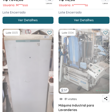
Lances
Lance
Usuario: M****sso
Usuario: n***********to
Lote Encerrado
Lote Encerrado
Ver Detalhes
Ver Detalhes
Lote 003
Lote 004
SP
81 visitas
Máquina Industrial para
Lavanderias