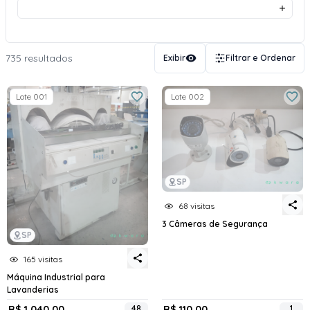
735 resultados
Exibir
Filtrar e Ordenar
Lote 001
Lote 002
SP
68 visitas
3 Câmeras de Segurança
SP
165 visitas
Máquina Industrial para
Lavanderias
R$ 1.040,00
48
R$ 110,00
1