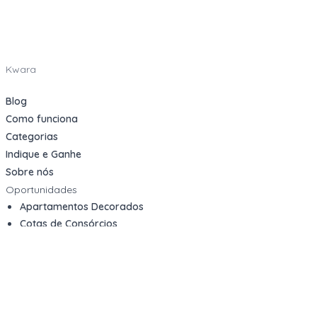
Kwara
Blog
Como funciona
Categorias
Indique e Ganhe
Sobre nós
Oportunidades
Apartamentos Decorados
Cotas de Consórcios
Desativações Corporativas
Leilões Judiciais
Logística Reversa
Mega Lotes
Queima de Estoque