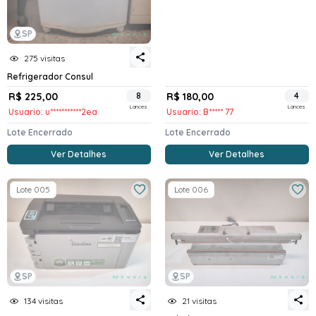
SP
275 visitas
Refrigerador Consul
R$ 225,00
8
R$ 180,00
4
Lances
Lances
Usuario: u***********2ea
Usuario: B***** 77
Lote Encerrado
Lote Encerrado
Ver Detalhes
Ver Detalhes
Lote 005
Lote 006
SP
SP
134 visitas
21 visitas