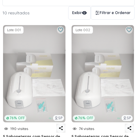
10 resultados
Exibir
Filtrar e Ordenar
Lote 001
Lote 002
76% OFF
SP
76% OFF
SP
190 visitas
74 visitas
5 Saboneteiras com Sensor de
5 Saboneteiras com Sensor de