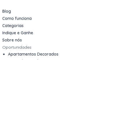
Blog
Como funciona
Categorias
Indique e Ganhe
Sobre nós
Oportunidades
Apartamentos Decorados
Cotas de Consórcios
Desativações Corporativas
Leilões Judiciais
Logística Reversa
Mega Lotes
Queima de Estoque
Veículos
Fale com a gente