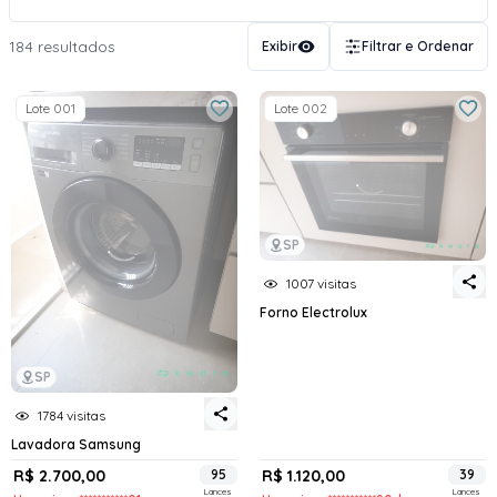
184 resultados
Exibir
Filtrar e Ordenar
Lote 001
Lote 002
SP
1007 visitas
Forno Electrolux
SP
1784 visitas
Lavadora Samsung
R$ 2.700,00
95
R$ 1.120,00
39
Lances
Lances