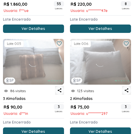
R$ 1.860,00
55
R$ 220,00
8
Lances
Lances
Usuario: f***ue
Usuario: u***********47e
Lote Encerrado
Lote Encerrado
Ver Detalhes
Ver Detalhes
Lote 005
Lote 006
SP
SP
86 visitas
123 visitas
3 Almofadas
2 Almofadas
R$ 90,00
3
R$ 75,00
3
Lances
Lances
Usuario: d***in
Usuario: u***********297
Lote Encerrado
Lote Encerrado
Ver Detalhes
Ver Detalhes