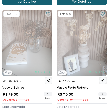
Ver Detalhes
Ver Detalhes
Lote 009
Lote 010
SP
SP
59 visitas
56 visitas
Vaso e 2 Livros
Vaso e Porta Retrato
R$ 49,00
1
R$ 110,00
3
Lance
Lances
Usuario: g*******tas
Usuario: u***********ea8
Lote Encerrado
Lote Encerrado