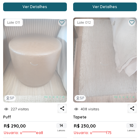
Ver Detalhes
Ver Detalhes
Lote 011
Lote 012
SP
SP
227 visitas
408 visitas
Puff
Tapete
R$ 290,00
14
R$ 230,00
10
Lances
Lances
Usuario: u***********ea8
Usuario: u***********f75