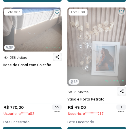
Lote 007
Lote 008
SP
538 visitas
Base de Casal com Colchão
SP
61 visitas
Vaso e Porta Retrato
R$ 770,00
33
R$ 49,00
1
Lances
Lance
Usuario: a******aS2
Usuario: u***********297
Lote Encerrado
Lote Encerrado