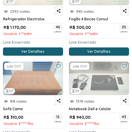
SP
SP
2392 visitas
940 visitas
Refrigerador Electrolux
Fogão 4 Bocas Consul
R$ 1.170,00
46
R$ 500,00
20
Lances
Lances
Usuario: t***adm
Usuario: t***adm
Lote Encerrado
Lote Encerrado
Ver Detalhes
Ver Detalhes
Lote 003
Lote 004
SP
SP
818 visitas
1378 visitas
Sofá Cama
Notebook Dell e Celular
R$ 310,00
12
R$ 940,00
43
Lances
Lances
Usuario: E******lho
Usuario: E******lho