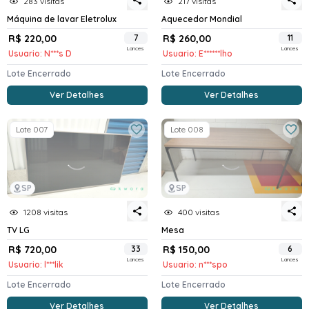
283 visitas
217 visitas
Máquina de lavar Eletrolux
Aquecedor Mondial
R$ 220,00
7
R$ 260,00
11
Lances
Lances
Usuario: N***s D
Usuario: E******lho
Lote Encerrado
Lote Encerrado
Ver Detalhes
Ver Detalhes
Lote 007
Lote 008
SP
SP
1208 visitas
400 visitas
TV LG
Mesa
R$ 720,00
33
R$ 150,00
6
Lances
Lances
Usuario: l***lik
Usuario: n***spo
Lote Encerrado
Lote Encerrado
Ver Detalhes
Ver Detalhes