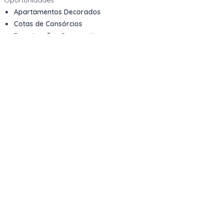
Oportunidades
Apartamentos Decorados
Cotas de Consórcios
Desativações Corporativas
Leilões Judiciais
Logística Reversa
Mega Lotes
Queima de Estoque
Veículos
Fale com a gente
Contato
Email
contato@kwara.com.br
WhatsApp
+55 (11) 5039-9339
Horário de atendimento