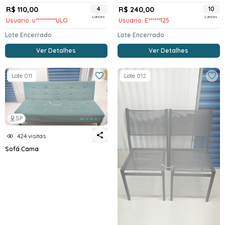
R$ 110,00
4
R$ 240,00
10
Lances
Lances
Usuario: u**********ULO
Usuario: E******125
Lote Encerrado
Lote Encerrado
Ver Detalhes
Ver Detalhes
Lote 011
Lote 012
SP
424 visitas
Sofá Cama