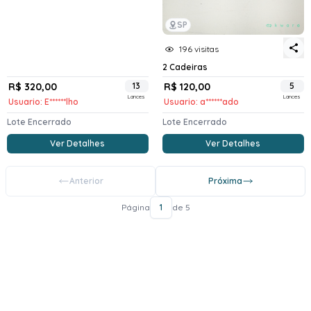
SP
196 visitas
2 Cadeiras
R$ 320,00
13
R$ 120,00
5
Lances
Lances
Usuario: E******lho
Usuario: a******ado
Lote Encerrado
Lote Encerrado
Ver Detalhes
Ver Detalhes
Anterior
Próxima
Página
1
de 5