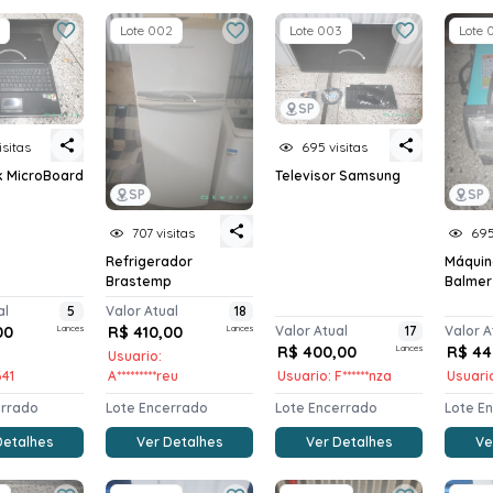
Lote 002
Lote 003
Lote 
SP
sitas
695 visitas
 MicroBoard
Televisor Samsung
SP
SP
707 visitas
695
Refrigerador
Máquin
Brastemp
Balmer
al
5
Valor Atual
18
00
Lances
R$ 410,00
Lances
Valor Atual
17
Valor A
R$ 400,00
Lances
R$ 44
Usuario:
641
A*********reu
Usuario: F******nza
Usuari
errado
Lote Encerrado
Lote Encerrado
Lote E
Detalhes
Ver Detalhes
Ver Detalhes
Ve