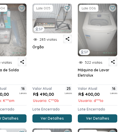
004
Lote 005
Lote 006
SP
283 visitas
Órgão
SP
 visitas
522 visitas
a de Solda
Máquina de Lavar
Eletrolux
tual
16
Valor Atual
25
Valor Atual
16
0,00
Lances
R$ 490,00
Lances
R$ 400,00
Lances
o: K***om
Usuario: C***0b
Usuario: d***to
ncerrado
Lote Encerrado
Lote Encerrado
r Detalhes
Ver Detalhes
Ver Detalhes