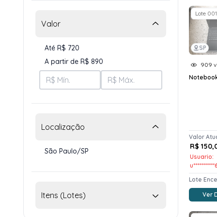
Lote 001
Valor
Até R$ 720
SP
A partir de R$ 890
909 vi
Notebook
Localização
Valor Atu
R$ 150,
São Paulo/SP
Usuario:
u***********
Lote Enc
Itens (Lotes)
Ver 