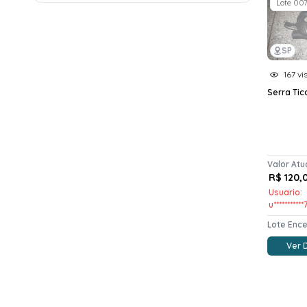
Lote 00
SP
167 vi
Serra Tico
Valor Atu
R$ 120,
Usuario:
u**********
Lote Enc
Ver 