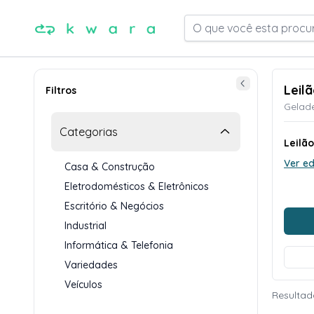
O que você esta procu
Leil
Filtros
Gelade
Categorias
Leilã
Ver ed
Casa & Construção
Eletrodomésticos & Eletrônicos
Escritório & Negócios
Industrial
Informática & Telefonia
Variedades
Veículos
Resultad