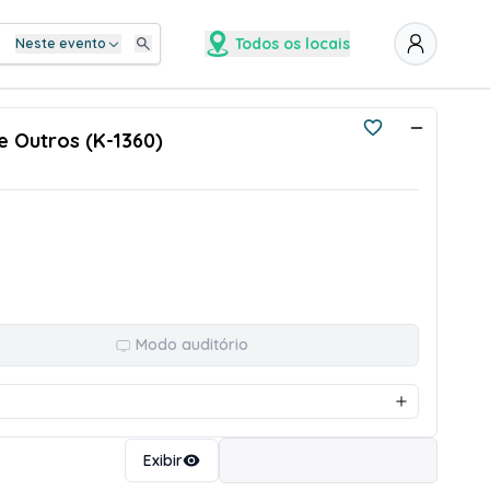
Todos os locais
Neste evento
e Outros (K-1360)
Modo auditório
Ordenar
Exibir