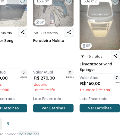
010
Lote 011
Lote 012
SP
 visitas
219 visitas
or Sony
Furadeira Makita
SP
46 visitas
Climatizador Wind
Springer
tual
5
Valor Atual
11
0,00
Lances
R$ 270,00
Lances
Valor Atual
7
R$ 160,00
Lances
o:
Usuario:
****980
u***********2fe
Usuario: D****san
ncerrado
Lote Encerrado
Lote Encerrado
r Detalhes
Ver Detalhes
Ver Detalhes
8
ra navegar.
Mais atalhos