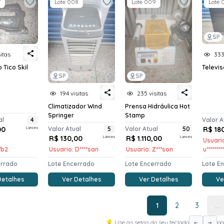
7
Lote 008
Lote 009
Lote 
SP
sitas
333
 Tico Skil
Televis
SP
SP
194 visitas
235 visitas
Climatizador Wind
Prensa Hidráulica Hot
Springer
Stamp
al
4
Valor A
00
Lances
Valor Atual
5
Valor Atual
50
R$ 18
R$ 130,00
Lances
R$ 1.110,00
Lances
Usuari
*7b2
Usuario: D****san
Usuario: Z***son
u*******
errado
Lote Encerrado
Lote Encerrado
Lote E
Detalhes
Ver Detalhes
Ver Detalhes
Ve
1
2
3
...
💡 Use as setas do seu teclado
pa
←
→