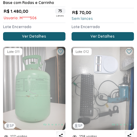
Base com Rodas e Carrinho
R$ 1.480,00
75
R$ 70,00
Lances
Usuario: M******506
Sem lances
Lote Encerrado
Lote Encerrado
Ver Detalhes
Ver Detalhes
Lote 011
Lote 012
SP
SP
127 visitas
258 visitas