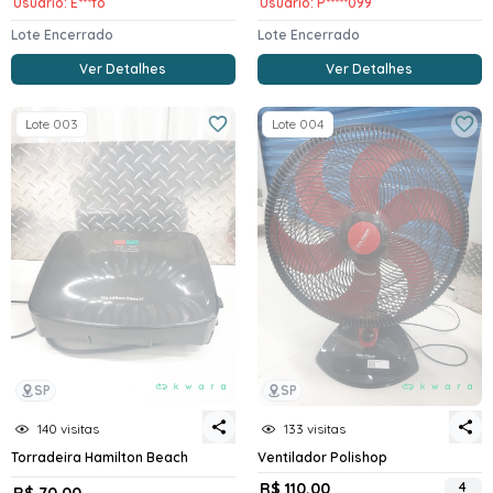
Usuario: E***fo
Usuario: P*****099
Lote Encerrado
Lote Encerrado
Ver Detalhes
Ver Detalhes
Lote 003
Lote 004
SP
SP
140 visitas
133 visitas
Torradeira Hamilton Beach
Ventilador Polishop
R$ 110,00
4
R$ 70,00