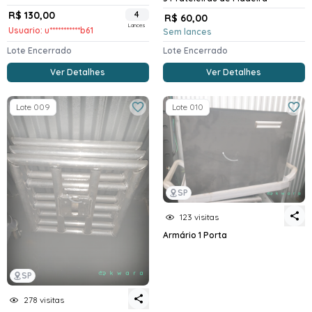
R$ 130,00
4
R$ 60,00
Lances
Usuario: u***********b61
Sem lances
Lote Encerrado
Lote Encerrado
Ver Detalhes
Ver Detalhes
Lote 009
Lote 010
SP
123 visitas
Armário 1 Porta
SP
278 visitas