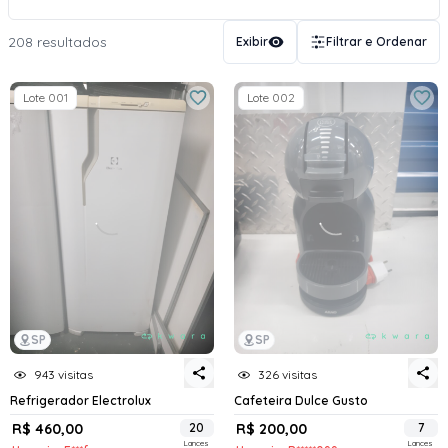
208 resultados
Exibir
Filtrar e Ordenar
Lote 001
Lote 002
SP
SP
943 visitas
326 visitas
Refrigerador Electrolux
Cafeteira Dulce Gusto
R$ 460,00
20
R$ 200,00
7
Lances
Lances