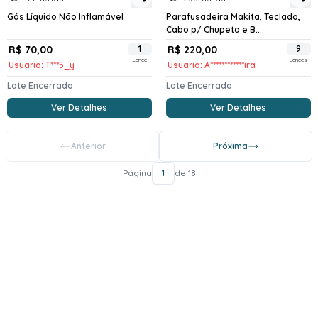
Gás Líquido Não Inflamável
Parafusadeira Makita, Teclado,
Cabo p/ Chupeta e B...
R$ 70,00
1
R$ 220,00
9
Lance
Lances
Usuario: T***5_y
Usuario: A************ira
Lote Encerrado
Lote Encerrado
Ver Detalhes
Ver Detalhes
Anterior
Próxima
Página
1
de 18