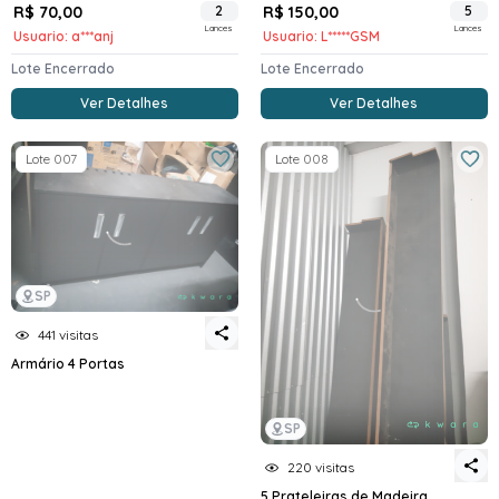
R$ 70,00
2
R$ 150,00
5
Lances
Lances
Usuario: a***anj
Usuario: L*****GSM
Lote Encerrado
Lote Encerrado
Ver Detalhes
Ver Detalhes
Lote 007
Lote 008
SP
441 visitas
Armário 4 Portas
SP
220 visitas
5 Prateleiras de Madeira