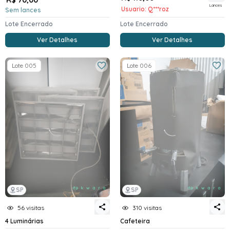
Lances
Usuario: Q***roz
Sem lances
Lote Encerrado
Lote Encerrado
Ver Detalhes
Ver Detalhes
Lote 005
Lote 006
SP
SP
56 visitas
310 visitas
4 Luminárias
Cafeteira