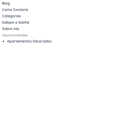
Blog
Como funciona
Categorias
Indique e Ganhe
Sobre nós
Oportunidades
Apartamentos Decorados
Cotas de Consórcios
Desativações Corporativas
Leilões Judiciais
Logística Reversa
Mega Lotes
Queima de Estoque
Veículos
Fale com a gente