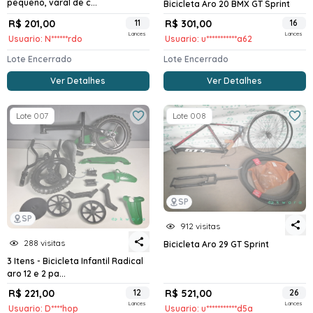
pequeno, varal de c...
Bicicleta Aro 20 BMX GT Sprint
R$ 201,00
11
R$ 301,00
16
Lances
Lances
Usuario: N******rdo
Usuario: u***********a62
Lote Encerrado
Lote Encerrado
Ver Detalhes
Ver Detalhes
Lote 007
Lote 008
SP
SP
912 visitas
288 visitas
Bicicleta Aro 29 GT Sprint
3 Itens - Bicicleta Infantil Radical
aro 12 e 2 pa...
R$ 221,00
12
R$ 521,00
26
Lances
Lances
Usuario: D****hop
Usuario: u***********d5a