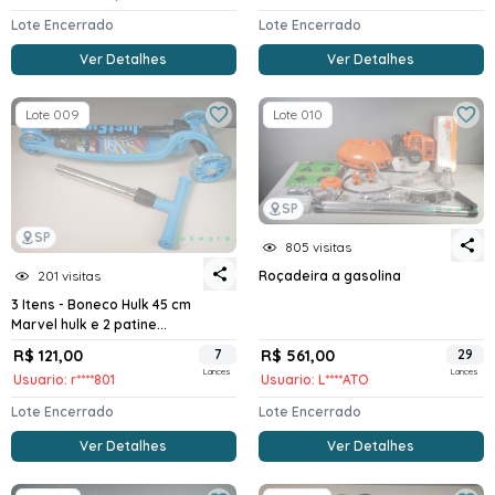
Lote Encerrado
Lote Encerrado
Ver Detalhes
Ver Detalhes
Lote 009
Lote 010
SP
SP
805 visitas
201 visitas
Roçadeira a gasolina
3 Itens - Boneco Hulk 45 cm
Marvel hulk e 2 patine...
R$ 121,00
7
R$ 561,00
29
Lances
Lances
Usuario: r****801
Usuario: L****ATO
Lote Encerrado
Lote Encerrado
Ver Detalhes
Ver Detalhes