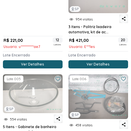
SP
954 visitas
3 Itens - Politriz lixadeira
automotiva, kit de ac...
R$ 221,00
12
R$ 421,00
20
Lances
Lances
Usuario: u***********ae7
Usuario: E***les
Lote Encerrado
Lote Encerrado
Ver Detalhes
Ver Detalhes
Lote 005
Lote 006
SP
SP
554 visitas
458 visitas
5 Itens - Gabinete de banheiro