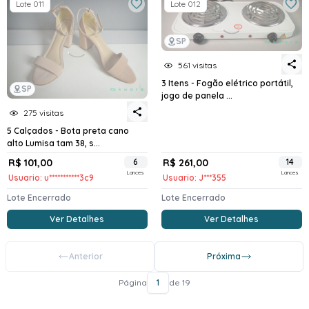
Lote 011
Lote 012
SP
561 visitas
3 Itens - Fogão elétrico portátil,
SP
jogo de panela ...
275 visitas
5 Calçados - Bota preta cano
alto Lumisa tam 38, s...
R$ 101,00
6
R$ 261,00
14
Lances
Lances
Usuario: u***********3c9
Usuario: J***355
Lote Encerrado
Lote Encerrado
Ver Detalhes
Ver Detalhes
Anterior
Próxima
Página
1
de 19