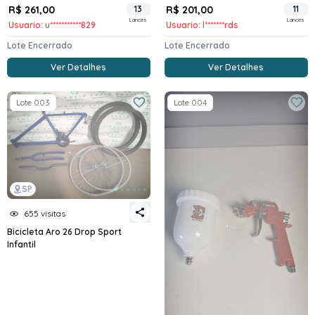
R$ 261,00
13
R$ 201,00
11
Lances
Lances
Usuario: u***********829
Usuario: l*******rds
Lote Encerrado
Lote Encerrado
Ver Detalhes
Ver Detalhes
Lote 003
Lote 004
SP
655 visitas
Bicicleta Aro 26 Drop Sport
Infantil