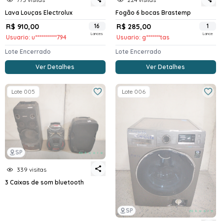
Lava Louças Electrolux
Fogão 6 bocas Brastemp
R$ 910,00
16
R$ 285,00
1
Lances
Lance
Usuario: u***********794
Usuario: g*******tas
Lote Encerrado
Lote Encerrado
Ver Detalhes
Ver Detalhes
Lote 005
Lote 006
SP
339 visitas
3 Caixas de som bluetooth
SP