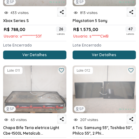
SP
SP
433 visitas
813 visitas
Xbox Series S
Playstation 5 Sony
R$ 788,00
26
R$ 1.575,00
47
Lances
Lances
Usuario: u***********33f
Usuario: s*******CWB
Lote Encerrado
Lote Encerrado
Ver Detalhes
Ver Detalhes
Lote 011
Lote 012
SP
SP
63 visitas
207 visitas
Chapa Bife Teria eletrica Light
6 Tvs: Samsung 55", Toshiba 50",
Cbe-1500L Metalcub...
Philco 55", 2 Phi...