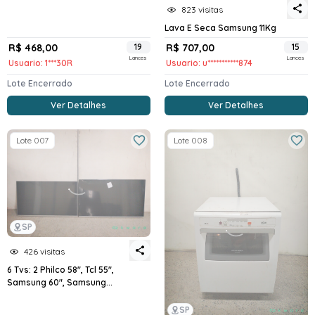
823 visitas
Lava E Seca Samsung 11Kg
R$ 468,00
19
R$ 707,00
15
Lances
Lances
Usuario: 1***30R
Usuario: u***********874
Lote Encerrado
Lote Encerrado
Ver Detalhes
Ver Detalhes
Lote 007
Lote 008
SP
426 visitas
6 Tvs: 2 Philco 58", Tcl 55",
Samsung 60", Samsung...
SP