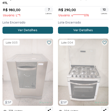
411L
R$ 980,00
7
R$ 290,00
10
Lances
Lances
Usuario: L**1
Usuario: u***********076
Lote Encerrado
Lote Encerrado
Ver Detalhes
Ver Detalhes
Lote 003
Lote 004
SP
SP
773 visitas
224 visitas