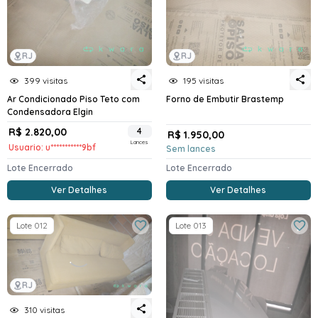
RJ
RJ
399 visitas
195 visitas
Ar Condicionado Piso Teto com
Forno de Embutir Brastemp
Condensadora Elgin
R$ 2.820,00
4
R$ 1.950,00
Lances
Usuario: u***********9bf
Sem lances
Lote Encerrado
Lote Encerrado
Ver Detalhes
Ver Detalhes
Lote 012
Lote 013
RJ
310 visitas