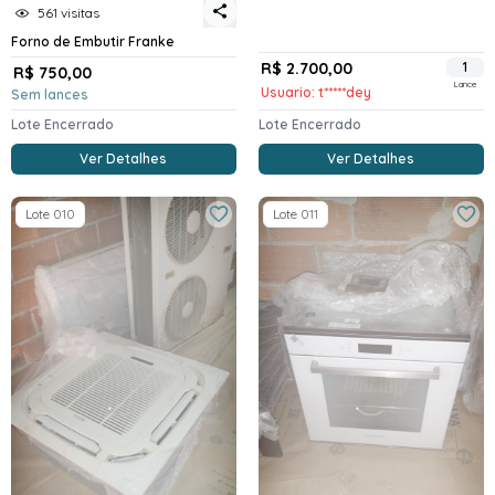
561 visitas
Forno de Embutir Franke
R$ 2.700,00
1
R$ 750,00
Lance
Usuario: t*****dey
Sem lances
Lote Encerrado
Lote Encerrado
Ver Detalhes
Ver Detalhes
Lote 010
Lote 011