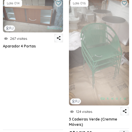
Lote 014
Lote 016
RJ
267 visitas
Aparador 4 Portas
RJ
124 visitas
3 Cadeiras Verde (Cremme
Móveis)