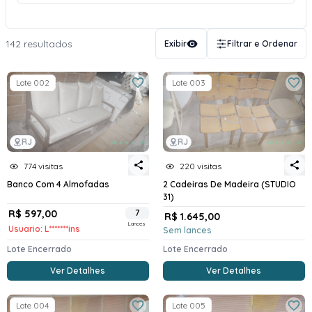
142 resultados
Exibir
Filtrar e Ordenar
Lote 002
Lote 003
RJ
RJ
774 visitas
220 visitas
Banco Com 4 Almofadas
2 Cadeiras De Madeira (STUDIO
31)
R$ 597,00
7
R$ 1.645,00
Lances
Usuario: L*******ins
Sem lances
Lote Encerrado
Lote Encerrado
Ver Detalhes
Ver Detalhes
Lote 004
Lote 005