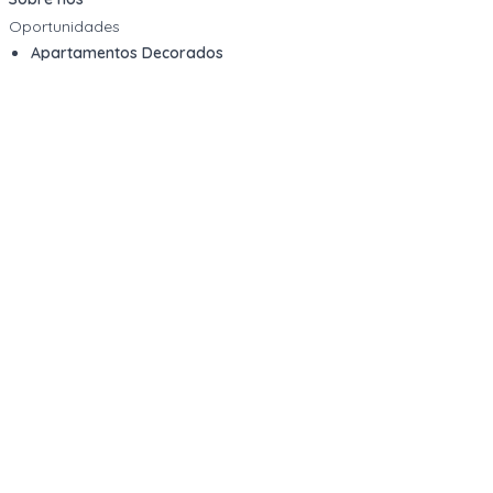
Oportunidades
Apartamentos Decorados
Cotas de Consórcios
Desativações Corporativas
Leilões Judiciais
Logística Reversa
Mega Lotes
Queima de Estoque
Veículos
Fale com a gente
Contato
Email
contato@kwara.com.br
WhatsApp
+55 (11) 5039-9339