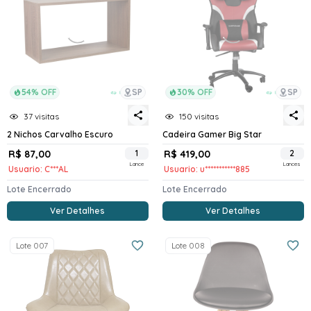
54% OFF
SP
30% OFF
SP
37 visitas
150 visitas
2 Nichos Carvalho Escuro
Cadeira Gamer Big Star
R$ 87,00
1
R$ 419,00
2
Lance
Lances
Usuario: C***AL
Usuario: u***********885
Lote Encerrado
Lote Encerrado
Ver Detalhes
Ver Detalhes
Lote 007
Lote 008