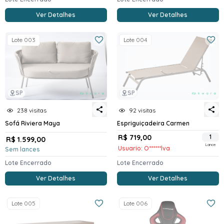
Ver Detalhes
Ver Detalhes
Lote 003
Lote 004
SP
SP
238 visitas
92 visitas
Sofá Riviera Maya
Espriguiçadeira Carmen
R$ 719,00
1
R$ 1.599,00
Lance
Usuario: O******lva
Sem lances
Lote Encerrado
Lote Encerrado
Ver Detalhes
Ver Detalhes
Lote 005
Lote 006