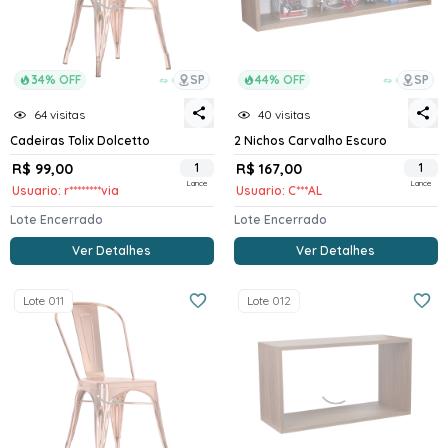
34% OFF
SP
44% OFF
SP
64 visitas
40 visitas
Cadeiras Tolix Dolcetto
2 Nichos Carvalho Escuro
R$ 99,00
1
R$ 167,00
1
Lance
Lance
Usuario: r********via
Usuario: C***AL
Lote Encerrado
Lote Encerrado
Ver Detalhes
Ver Detalhes
Lote 011
Lote 012