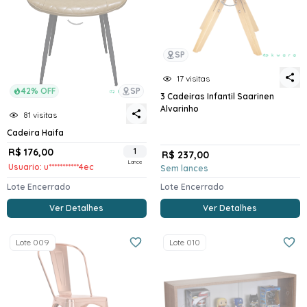
SP
17 visitas
42% OFF
SP
3 Cadeiras Infantil Saarinen
Alvarinho
81 visitas
Cadeira Haifa
R$ 176,00
1
R$ 237,00
Lance
Usuario: u***********4ec
Sem lances
Lote Encerrado
Lote Encerrado
Ver Detalhes
Ver Detalhes
Lote 009
Lote 010