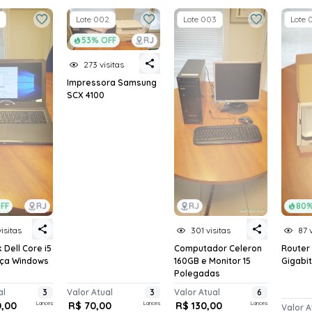
Lote 002
Lote 003
Lote 
53% OFF
RJ
273 visitas
Impressora Samsung
SCX 4100
FF
RJ
RJ
80%
isitas
301 visitas
87 
Dell Core i5
Computador Celeron
Router 
nça Windows
160GB e Monitor 15
Gigabit
Polegadas
al
3
Valor Atual
3
Valor Atual
6
0,00
Lances
R$ 70,00
Lances
R$ 130,00
Lances
Valor A