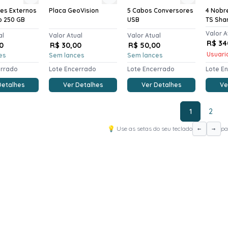
tes Externos
Placa GeoVision
5 Cabos Conversores
4 Nobre
o 250 GB
USB
TS Sha
Valor A
al
Valor Atual
Valor Atual
R$ 34
0
R$ 30,00
R$ 50,00
Usuario
es
Sem lances
Sem lances
errado
Lote Encerrado
Lote Encerrado
Lote E
Detalhes
Ver Detalhes
Ver Detalhes
Ve
1
2
💡 Use as setas do seu teclado
pa
←
→