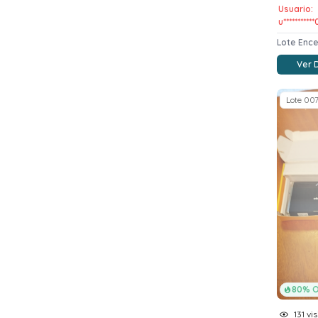
Usuario:
u**********
Lote Enc
Ver 
Lote 00
80% O
131 vis