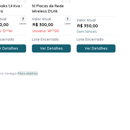
aks 1,4 Kva -
10 Placas de Rede
ra
Wireless D'Link
tual
7
Valor Atual
1
Valor Atual
0,00
Lances
R$ 300,00
Lance
R$ 350,00
: D***er
Usuario: W***00
Sem lances
ncerrado
Lote Encerrado
Lote Encerrado
r Detalhes
Ver Detalhes
Ver Detalhes
ra navegar.
Mais atalhos