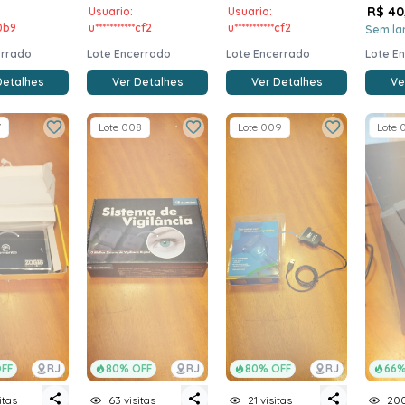
R$ 40
Usuario:
Usuario:
*0b9
u***********cf2
u***********cf2
Sem la
errado
Lote Encerrado
Lote Encerrado
Lote E
Detalhes
Ver Detalhes
Ver Detalhes
Ve
7
Lote 008
Lote 009
Lote 
FF
RJ
80% OFF
RJ
80% OFF
RJ
66%
itas
63 visitas
21 visitas
200