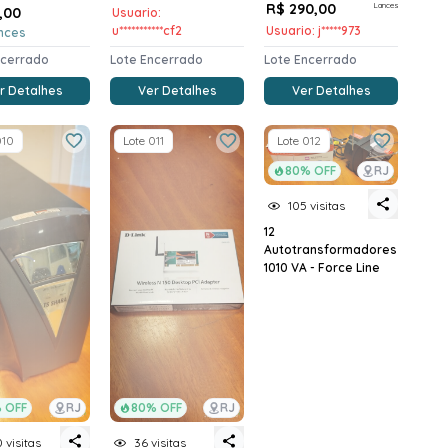
R$ 290,00
Lances
,00
Usuario:
u***********cf2
Usuario: j*****973
nces
ncerrado
Lote Encerrado
Lote Encerrado
r Detalhes
Ver Detalhes
Ver Detalhes
010
Lote 011
Lote 012
80% OFF
RJ
105 visitas
12
Autotransformadores
1010 VA - Force Line
 OFF
RJ
80% OFF
RJ
 visitas
36 visitas