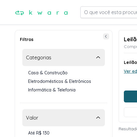
O que você esta procu
Leilã
Filtros
Comput
Categorias
Leilã
Ver ed
Casa & Construção
Eletrodomésticos & Eletrônicos
Informática & Telefonia
Valor
Resultad
Até R$ 130