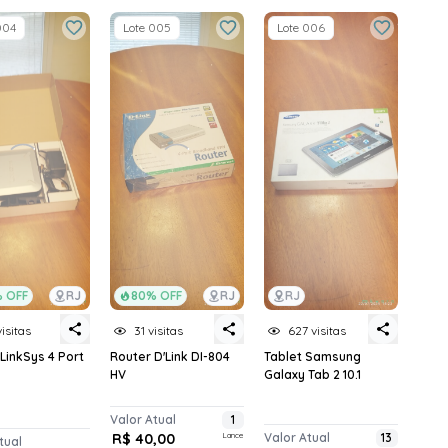
004
Lote 005
Lote 006
 OFF
RJ
80% OFF
RJ
RJ
visitas
31 visitas
627 visitas
LinkSys 4 Port
Router D'Link DI-804
Tablet Samsung
HV
Galaxy Tab 2 10.1
Valor Atual
1
R$ 40,00
Lance
Valor Atual
13
tual