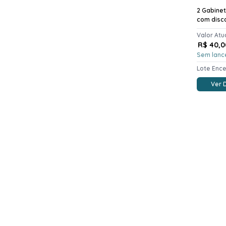
2 Gabine
com disc
Valor Atu
R$ 40,0
Sem lanc
Lote Enc
Ver 