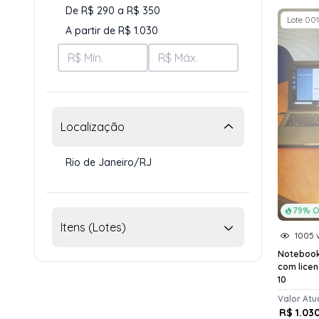
De R$ 290 a R$ 350
Lote 001
A partir de R$ 1.030
Localização
Rio de Janeiro/RJ
79% O
Itens (Lotes)
1005 v
Notebook 
com lice
10
Valor Atu
R$ 1.03