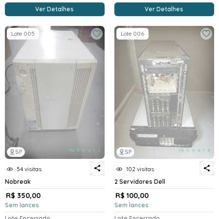
Ver Detalhes
Ver Detalhes
Lote 005
Lote 006
SP
SP
54 visitas
102 visitas
Nobreak
2 Servidores Dell
R$ 350,00
R$ 100,00
Sem lances
Sem lances
Lote Encerrado
Lote Encerrado