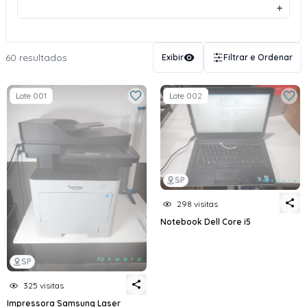
60 resultados
Exibir
Filtrar e Ordenar
Lote 001
Lote 002
SP
298 visitas
Notebook Dell Core i5
SP
325 visitas
Impressora Samsung Laser