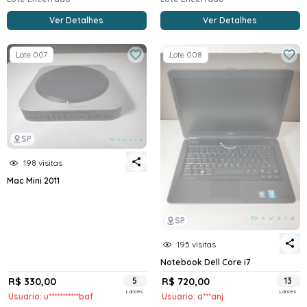
Ver Detalhes
Ver Detalhes
Lote 007
Lote 008
SP
198 visitas
Mac Mini 2011
SP
195 visitas
Notebook Dell Core i7
R$ 330,00
5
R$ 720,00
13
Lances
Lances
Usuario: u***********baf
Usuario: a***anj