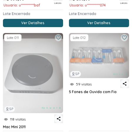
Lances
Lances
Usuario: u***********baf
Usuario: u***********074
Lote Encerrado
Lote Encerrado
Ver Detalhes
Ver Detalhes
Lote 011
Lote 012
SP
59 visitas
5 Fones de Ouvido com Fio
SP
118 visitas
Mac Mini 2011