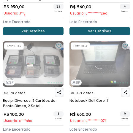
R$ 930,00
29
R$ 560,00
4
Lances
Lances
Usuario: J**y
Usuario: u***********2ea
Lote Encerrado
Lote Encerrado
Ver Detalhes
Ver Detalhes
Lote 003
Lote 004
SP
SP
78 visitas
491 visitas
Equip. Diversos: 3 Cartões de
Notebook Dell Core i7
Ponto Dimep, 2 Satel...
R$ 100,00
1
R$ 660,00
9
Lance
Lances
Usuario: c****nho
Usuario: u***********074
Lote Encerrado
Lote Encerrado