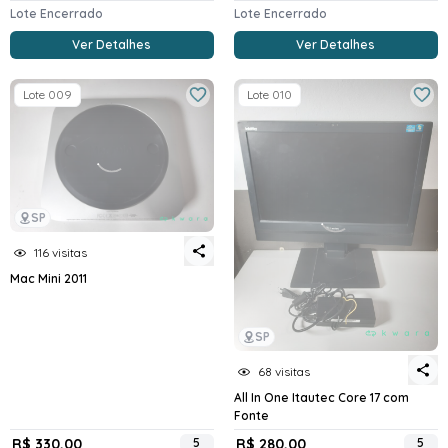
Lote Encerrado
Lote Encerrado
Ver Detalhes
Ver Detalhes
Lote 009
Lote 010
SP
116 visitas
Mac Mini 2011
SP
68 visitas
All In One Itautec Core 17 com
Fonte
R$ 330,00
5
R$ 280,00
5