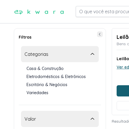
O que você esta procu
Leil
Filtros
Bens d
Categorias
Leilã
Ver ed
Casa & Construção
Eletrodomésticos & Eletrônicos
Escritório & Negócios
Variedades
Valor
Resultad