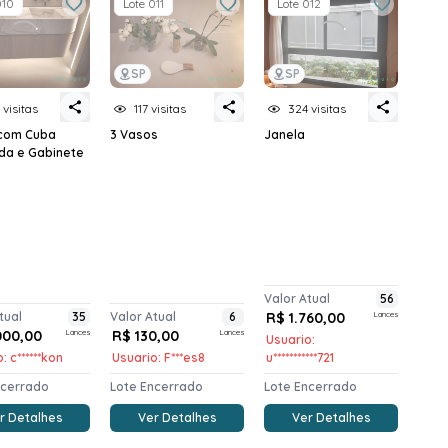
010
Lote 011
Lote 012
SP
SP
 visitas
117 visitas
324 visitas
com Cuba
3 Vasos
Janela
ida e Gabinete
Valor Atual
56
tual
35
Valor Atual
6
R$ 1.760,00
Lances
000,00
Lances
R$ 130,00
Lances
Usuario:
: c******kon
Usuario: F***es8
u***********721
ncerrado
Lote Encerrado
Lote Encerrado
r Detalhes
Ver Detalhes
Ver Detalhes