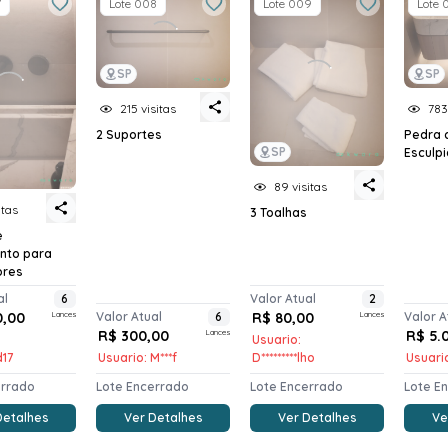
7
Lote 008
Lote 009
Lote 
SP
SP
215 visitas
783
2 Suportes
Pedra 
SP
Esculp
89 visitas
itas
3 Toalhas
e
nto para
ores
al
6
Valor Atual
2
0,00
Lances
Valor Atual
6
R$ 80,00
Lances
Valor A
R$ 300,00
Lances
R$ 5.
Usuario:
d17
Usuario: M***f
D*********lho
Usuario
errado
Lote Encerrado
Lote Encerrado
Lote E
Detalhes
Ver Detalhes
Ver Detalhes
Ve