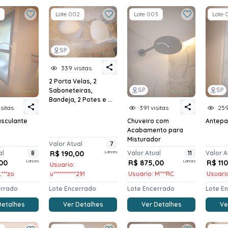
Lote 002
Lote 003
Lote 
SP
339 visitas
2 Porta Velas, 2
SP
SP
Saboneteiras,
Bandeja, 2 Potes e ...
sitas
391 visitas
259
asculante
Chuveiro com
Antepa
Acabamento para
Misturador
Valor Atual
7
al
8
R$ 190,00
Lances
Valor Atual
11
Valor A
00
Lances
R$ 875,00
Lances
R$ 11
Usuario:
***zo
u***********291
Usuario: M***RC
Usuario
errado
Lote Encerrado
Lote Encerrado
Lote E
Detalhes
Ver Detalhes
Ver Detalhes
Ve