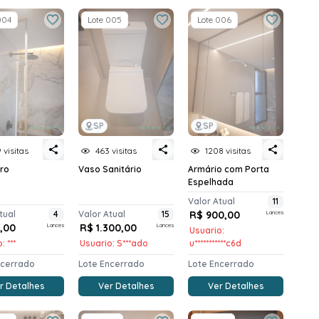
004
Lote 005
Lote 006
SP
SP
 visitas
463 visitas
1208 visitas
ro
Vaso Sanitário
Armário com Porta
Espelhada
Valor Atual
11
tual
4
Valor Atual
15
R$ 900,00
Lances
0,00
Lances
R$ 1.300,00
Lances
Usuario:
: ***
Usuario: S***ado
u***********c6d
ncerrado
Lote Encerrado
Lote Encerrado
r Detalhes
Ver Detalhes
Ver Detalhes