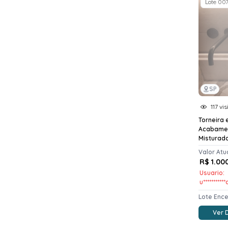
Lote 00
SP
117 vis
Torneira 
Acabame
Misturad
Valor Atu
R$ 1.00
Usuario:
u***********
Lote Enc
Ver 