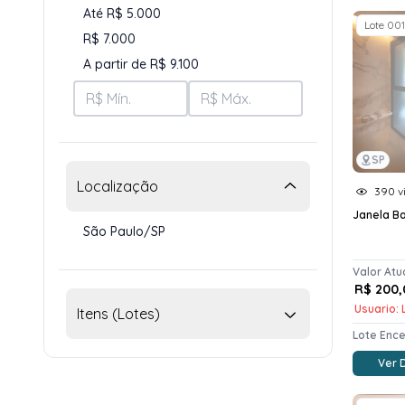
Até R$ 5.000
Lote 001
R$ 7.000
A partir de R$ 9.100
SP
Localização
390 vi
Janela B
São Paulo/SP
Valor Atu
R$ 200,
Usuario: L
Itens (Lotes)
Lote Enc
Ver 