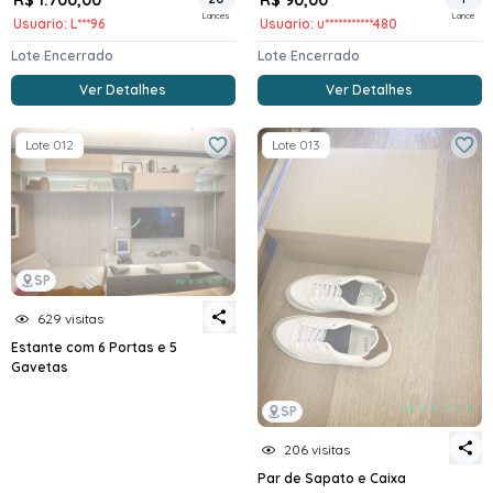
Lances
Lance
Usuario: L***96
Usuario: u***********480
Lote Encerrado
Lote Encerrado
Ver Detalhes
Ver Detalhes
Lote 012
Lote 013
SP
629 visitas
Estante com 6 Portas e 5
Gavetas
SP
206 visitas
Par de Sapato e Caixa