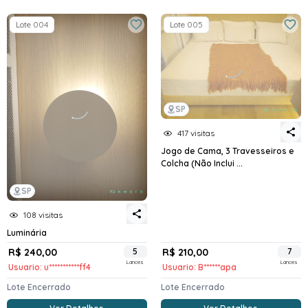
Lote 004
Lote 005
SP
417 visitas
Jogo de Cama, 3 Travesseiros e
Colcha (Não Inclui ...
SP
108 visitas
Luminária
R$ 240,00
5
R$ 210,00
7
Lances
Lances
Usuario: u***********ff4
Usuario: B******apa
Lote Encerrado
Lote Encerrado