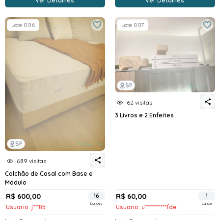
Ver Detalhes
Ver Detalhes
Lote 006
Lote 007
SP
62 visitas
3 Livros e 2 Enfeites
SP
689 visitas
Colchão de Casal com Base e
Módulo
R$ 600,00
16
R$ 60,00
1
Lances
Lance
Usuario: j***85
Usuario: u***********fde