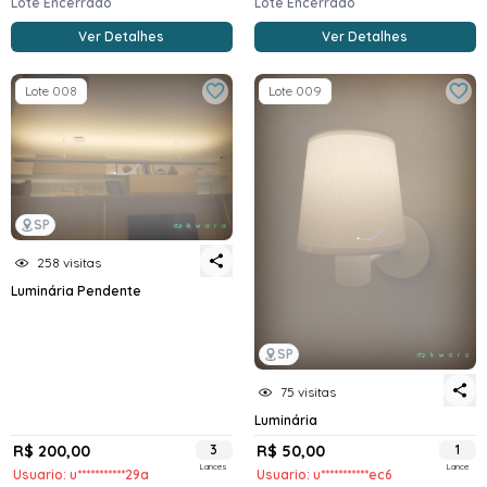
Lote Encerrado
Lote Encerrado
Ver Detalhes
Ver Detalhes
Lote 008
Lote 009
SP
258 visitas
Luminária Pendente
SP
75 visitas
Luminária
R$ 200,00
3
R$ 50,00
1
Lances
Lance
Usuario: u***********29a
Usuario: u***********ec6