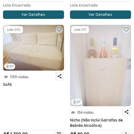
Lote Encerrado
Lote Encerrado
Ver Detalhes
Ver Detalhes
Lote 010
Lote 011
SP
1139 visitas
Sofá
SP
134 visitas
Nicho (Não Inclui Garrafas de
Bebida Alcoólica)
R$ 1.700,00
20
R$ 90,00
1