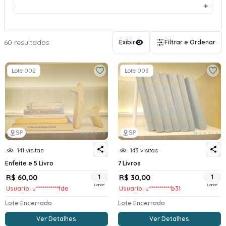
60 resultados
Exibir
Filtrar e Ordenar
Lote 002
Lote 003
SP
SP
141 visitas
143 visitas
Enfeite e 5 Livro
7 Livros
R$ 60,00
1
R$ 30,00
1
Lance
Lance
Usuario: u***********fde
Usuario: u***********b31
Lote Encerrado
Lote Encerrado
Ver Detalhes
Ver Detalhes