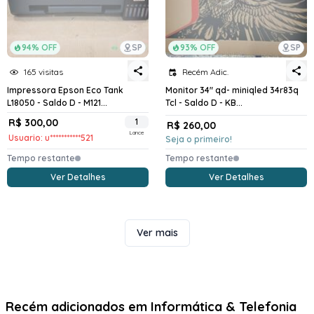
94% OFF
SP
93% OFF
SP
165 visitas
Recém Adic.
Impressora Epson Eco Tank
Monitor 34" qd- miniqled 34r83q
L18050 - Saldo D - M121...
Tcl - Saldo D - KB...
R$ 300,00
1
R$ 260,00
Lance
Usuario: u***********521
Seja o primeiro!
Tempo restante
Tempo restante
Ver Detalhes
Ver Detalhes
Ver mais
Recém adicionados em Informática & Telefonia