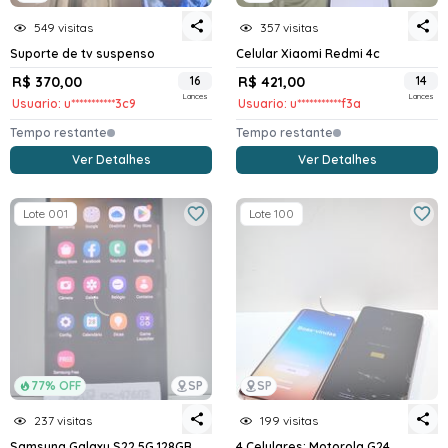
549 visitas
357 visitas
Suporte de tv suspenso
Celular Xiaomi Redmi 4c
R$ 370,00
16
R$ 421,00
14
Lances
Lances
Usuario: u***********3c9
Usuario: u***********f3a
Tempo restante
Tempo restante
Ver Detalhes
Ver Detalhes
Lote 001
Lote 100
77% OFF
SP
SP
237 visitas
199 visitas
Samsung Galaxy S22 5G 128GB
4 Celulares: Motorola G24,