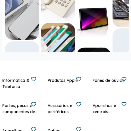
Informática &
Produtos Apple
Fones de ouvido
Telefonia
Partes, peças e
Acessórios e
Aparelhos e
componentes de
periféricos
centrais
informática
telefônicas
Aparelhos
Cabos