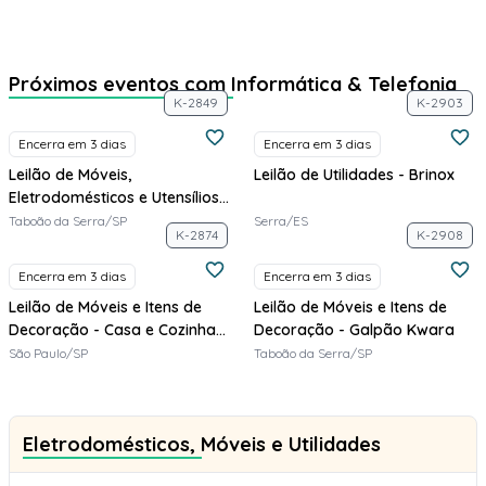
Próximos eventos com Informática & Telefonia
K-2849
K-2903
Encerra em 3 dias
Encerra em 3 dias
Leilão de Móveis,
Leilão de Utilidades - Brinox
Eletrodomésticos e Utensílios -
Galpão Kwara
Taboão da Serra/SP
Serra/ES
K-2874
K-2908
Encerra em 3 dias
Encerra em 3 dias
Leilão de Móveis e Itens de
Leilão de Móveis e Itens de
Decoração - Casa e Cozinha
Decoração - Galpão Kwara
Italinea
São Paulo/SP
Taboão da Serra/SP
Eletrodomésticos, Móveis e Utilidades