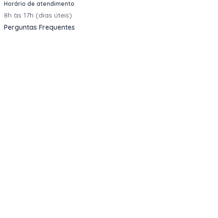
Horário de atendimento
8h às 17h (dias úteis)
Perguntas Frequentes
Quero vender
Sou Advogado ou Juiz
Redes Sociais
Facebook
Instagram
LinkedIn
TikTok
Transparência
jan.2025