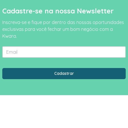
Cadastre-se na nossa Newsletter
Inscreva-se e fique por dentro das nossas oportunidades
exclusivas para você fechar um bom negócio com a
Kwara.
Email
Estado
Cidade
Cadastrar