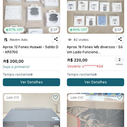
97% OFF
SP
94% OFF
SP
Recém Adic.
82 visitas
Aprox. 12 Fones Huawei - Saldo D
Aprox. 16 Fones Wb diversos - Só
- KR3700
Um Lado Funciona...
R$ 220,00
2
R$ 200,00
Lances
Usuario: u***********42d
Seja o primeiro!
Tempo restante
Tempo restante
Ver Detalhes
Ver Detalhes
Lote 013
Lote 042