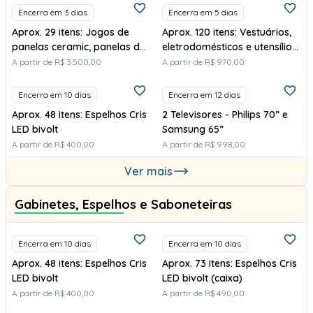
Encerra em 3 dias
Encerra em 5 dias
Aprox. 29 itens: Jogos de
Aprox. 120 itens: Vestuários,
panelas ceramic, panelas de
eletrodomésticos e utensílios
pressão, chaleira
domésticos
A partir de R$ 3.500,00
A partir de R$ 970,00
Encerra em 10 dias
Encerra em 12 dias
Aprox. 48 itens: Espelhos Cris
2 Televisores - Philips 70” e
LED bivolt
Samsung 65”
A partir de R$ 400,00
A partir de R$ 998,00
Ver mais
Gabinetes, Espelhos e Saboneteiras
Encerra em 10 dias
Encerra em 10 dias
Aprox. 48 itens: Espelhos Cris
Aprox. 73 itens: Espelhos Cris
LED bivolt
LED bivolt (caixa)
A partir de R$ 400,00
A partir de R$ 490,00